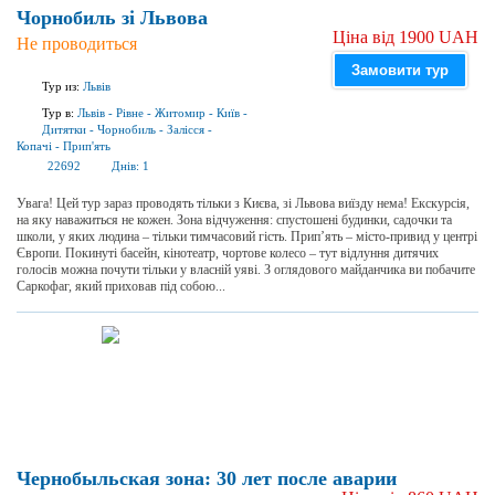
Чорнобиль зі Львова
Ціна від 1900 UAH
Не проводиться
Замовити тур
Тур из:
Львів
Тур в:
Львів
-
Рівне
-
Житомир
-
Київ
-
Дитятки
-
Чорнобиль
-
Залісся
-
Копачі
-
Прип'ять
22692
Днів:
1
Увага! Цей тур зараз проводять тільки з Києва, зі Львова виїзду нема! Екскурсія,
на яку наважиться не кожен. Зона відчуження: спустошені будинки, садочки та
школи, у яких людина – тільки тимчасовий гість. Прип’ять – місто-привид у центрі
Європи. Покинуті басейн, кінотеатр, чортове колесо – тут відлуння дитячих
голосів можна почути тільки у власній уяві. З оглядового майданчика ви побачите
Саркофаг, який приховав під собою...
Чернобыльская зона: 30 лет после аварии