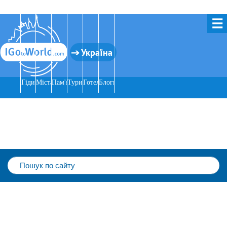
☰
Україна
Гіди
Міста
Пам'ятки
Тури
Готелі
Блоги