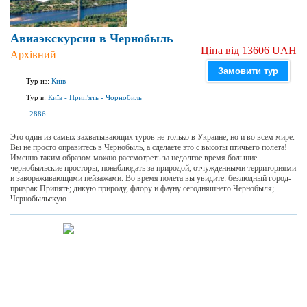
Авиаэкскурсия в Чернобыль
Ціна від 13606 UAH
Архівний
Замовити тур
Тур из:
Київ
Тур в:
Київ
-
Прип'ять
-
Чорнобиль
2886
Это один из самых захватывающих туров не только в Украине, но и во всем мире.
Вы не просто оправитесь в Чернобыль, а сделаете это с высоты птичьего полета!
Именно таким образом можно рассмотреть за недолгое время большие
чернобыльские просторы, понаблюдать за природой, отчужденными территориями
и завораживающими пейзажами. Во время полета вы увидите: безлюдный город-
призрак Припять; дикую природу, флору и фауну сегодняшнего Чернобыля;
Чернобыльскую...