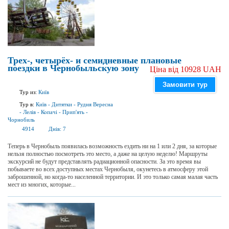
Трех-, четырёх- и семидневные плановые
поездки в Чернобыльскую зону
Ціна від 10928 UAH
Замовити тур
Тур из:
Київ
Тур в:
Київ
-
Дитятки
-
Рудня Вересна
-
Лелів
-
Копачі
-
Прип'ять
-
Чорнобиль
4914
Днів:
7
Теперь в Чернобыль появилась возможность ездить ни на 1 или 2 дня, за которые
нельзя полностью посмотреть это место, а даже на целую неделю! Маршруты
экскурсий не будут представлять радиационной опасности. За это время вы
побываете во всех доступных местах Чернобыля, окунетесь в атмосферу этой
заброшенной, но когда-то населенной территории. И это только самая малая часть
мест из многих, которые...