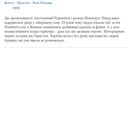
Копачі
-
Прип'ять
-
Нові Петрівці
8990
Дві протилежності: спустошений Чорнобиль і розкіш Межигір'я. Перед вами
відкриються двері у заборонену зону. 29 років тому звідси втікали світ за очі.
Покинуті села: у Копачах залишилися зруйновані садочок та ферма. А у полі
можна побачити тільки горбочки – дахи хат, які засипали землею. Моторошною
тишею зустріне вас Прип’ять. Чортове колесо без дітей, магазини без людей,
будинки, які уже ніколи не дочекаються...