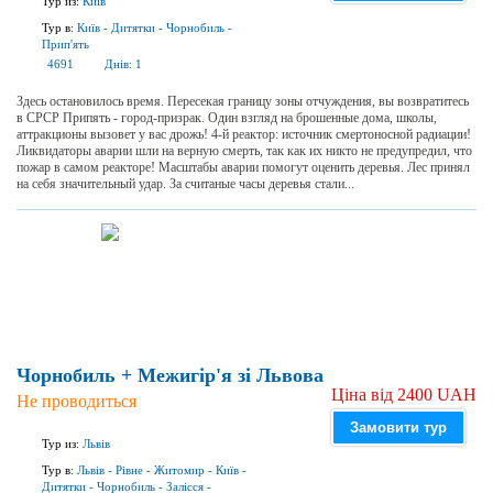
Тур из:
Київ
Тур в:
Київ
-
Дитятки
-
Чорнобиль
-
Прип'ять
4691
Днів:
1
Здесь остановилось время. Пересекая границу зоны отчуждения, вы возвратитесь
в СРСР Припять - город-призрак. Один взгляд на брошенные дома, школы,
аттракционы вызовет у вас дрожь! 4-й реактор: источник смертоносной радиации!
Ликвидаторы аварии шли на верную смерть, так как их никто не предупредил, что
пожар в самом реакторе! Масштабы аварии помогут оценить деревья. Лес принял
на себя значительный удар. За считаные часы деревья стали...
Чорнобиль + Межигір'я зі Львова
Ціна від 2400 UAH
Не проводиться
Замовити тур
Тур из:
Львів
Тур в:
Львів
-
Рівне
-
Житомир
-
Київ
-
Дитятки
-
Чорнобиль
-
Залісся
-