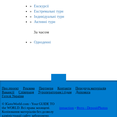
Екскурсії
Екстремальні тури
Індивідуальні тури
Активні тури
За часом
Одноденні
Про проект
Реклама
Партнери
Контакти
Передрук матеріалів
Вакансії
Співпраця
Туроператорам і гідам
Допомога
Готелі України
© IGotoWorld.com - Your GUIDE TO
the WORLD. Всі права захищені.
iproaction
-
Фото - DepositPhotos
Копіювання матеріалів без дозволу
адміністрації сайту заборонено.