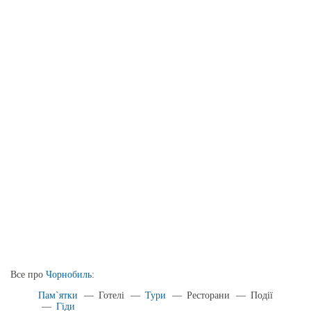
Все про
Чорнобиль
:
Пам`ятки
—
Готелі
—
Тури
—
Ресторани
—
Події
—
Гіди