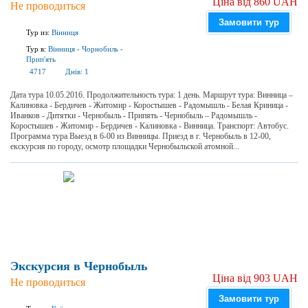
Ціна від 860 UAH
Не проводиться
Замовити тур
Тур из:
Вінниця
Тур в:
Вінниця
-
Чорнобиль
-
Прип'ять
4717
Днів:
1
Дата тура 10.05.2016. Продолжительность тура: 1 день. Маршрут тура: Винница –
Калиновка - Бердичев - Житомир - Коростышев - Радомышль - Белая Криница -
Иванков - Дитятки - Чернобыль - Припять - Чернобыль – Радомышль -
Коростышев - Житомир - Бердичев - Калиновка - Винница. Транспорт: Автобус.
Программа тура Выезд в 6-00 из Винницы. Приезд в г. Чернобыль в 12-00,
екскурсия по городу, осмотр площадки Чернобыльской атомной...
Экскурсия в Чернобыль
Ціна від 903 UAH
Не проводиться
Замовити тур