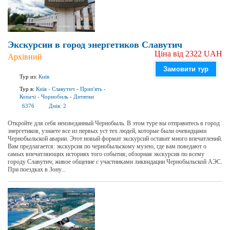
Экскурсии в город энергетиков Славутич
Ціна від 2322 UAH
Архівний
Замовити тур
Тур из:
Київ
Тур в:
Київ
-
Славутич
-
Прип'ять
-
Копачі
-
Чорнобиль
-
Дитятки
6376
Днів:
2
Откройте для себя неизведанный Чернобыль. В этом туре вы отправитесь в город
энергетиков, узнаете все из первых уст тех людей, которые были очевидцами
Чернобыльской аварии. Этот новый формат экскурсий оставит много впечатлений.
Вам предлагается: экскурсия по чернобыльскому музею, где вам поведают о
самых впечатляющих историях того события; обзорная экскурсия по всему
городу Славутич; живое общение с участниками ликвидации Чернобыльской АЭС.
При поездках в Зону...