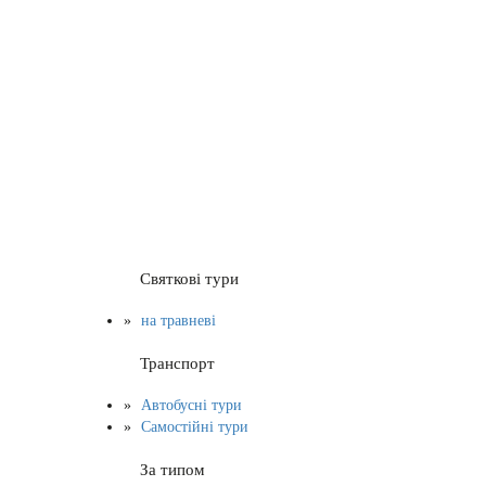
Святкові тури
на травневі
Транспорт
Автобусні тури
Самостійні тури
За типом