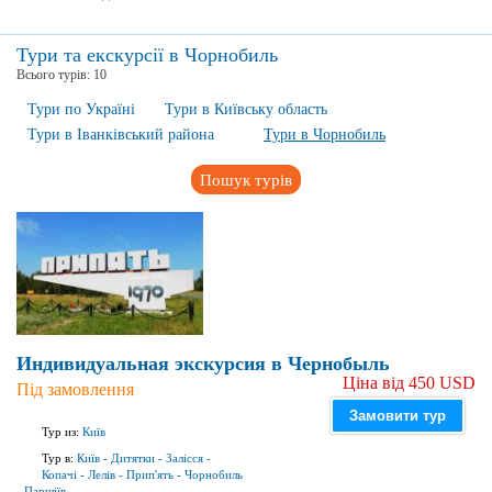
Тури та екскурсії в Чорнобиль
Всього турів:
10
Тури по Україні
Тури в Київську область
Тури в Іванківський района
Тури в Чорнобиль
Пошук турів
Индивидуальная экскурсия в Чернобыль
Ціна від 450 USD
Під замовлення
Замовити тур
Тур из:
Київ
Тур в:
Київ
-
Дитятки
-
Залісся
-
Копачі
-
Лелів
-
Прип'ять
-
Чорнобиль
-
Паршіїв