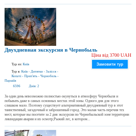
Двухдневная экскурсия в Чернобыль
Ціна від 3700 UAH
Замовити тур
Тур из:
Київ
Тур в:
Київ
-
Дитятки
-
Залісся
-
Копачі
-
Прип'ять
-
Чорнобиль
-
Паршіїв
6596
Днів:
2
За один день невозможно полностью окунуться в атмосферу Чернобыля и
побывать даже в самых основных местах этой зоны. Одного дня для этого
слишком мало. Поэтому существует альтернативный двухдневный тур в этот
таинственный, загадочный и заброшенный город. Это малая часть перечня тех
мест, которые вы посетите за 2 дня экскурсии по Чернобыльской зоне:территории
ликвидации аварии и их осмотр;Рыжий лес, в котором...