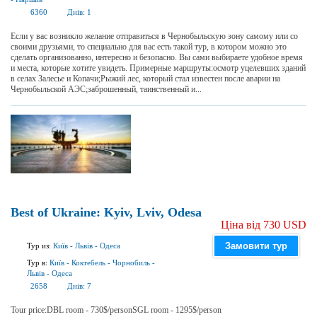
6360
Днів:
1
Если у вас возникло желание отправиться в Чернобыльскую зону самому или со
своими друзьями, то специально для вас есть такой тур, в котором можно это
сделать организованно, интересно и безопасно. Вы сами выбираете удобное время
и места, которые хотите увидеть. Примерные маршруты:осмотр уцелевших зданий
в селах Залесье и Копачи;Рыжий лес, который стал известен после аварии на
Чернобыльской АЭС;заброшенный, таинственный и...
Best of Ukraine: Kyiv, Lviv, Odesa
Ціна від 730 USD
Замовити тур
Тур из:
Київ
-
Львів
-
Одеса
Тур в:
Київ
-
Коктебель
-
Чорнобиль
-
Львів
-
Одеса
2658
Днів:
7
Tour price:DBL room - 730$/personSGL room - 1295$/person