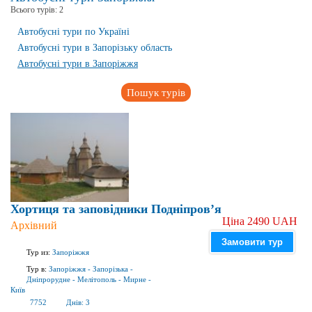
Всього турів:
2
Автобусні тури по Україні
Автобусні тури в Запорізьку область
Автобусні тури в Запоріжжя
Пошук турів
Хортиця та заповідники Подніпров’я
Ціна 2490 UAH
Архівний
Замовити тур
Тур из:
Запоріжжя
Тур в:
Запоріжжя
-
Запорізька
-
Дніпрорудне
-
Мелітополь
-
Мирне
-
Київ
7752
Днів:
3