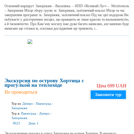
Основний маршрут: Запоріжжя – Василівка – НПП «Великий Луг» – Мелітополь
– Запоріжжя Місце збору групи: м. Запоріжжя, залізничний вокзал Місце та час
завершення програми: м. Запоріжжя, залізничний вокзал Під час цієї подорожі Ви
побуваєте у доісторичних місцях, що вражають не лише красою та мальовничістю,
а й таємничістю. Про Кам’яну могилу вже дуже багато написано, але напевно буде
написано ще стільки ж, оскільки дослідження ще тривають, і...
Экскурсия по острову Хортица с
прогулкой на теплоходе
Ціна 699 UAH
Не проводиться
Замовити тур
Тур из:
Дніпро
-
Павлоград
-
Запоріжжя
Тур в:
Павлоград
-
Дніпро
-
Запоріжжя
9023
Днів:
1
Экскурсионная поездка в город Запорожье на остров Хортица. В процессе,