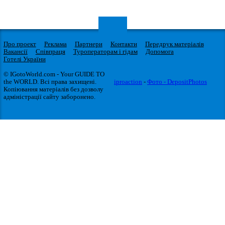
Про проект
Реклама
Партнери
Контакти
Передрук матеріалів
Вакансії
Співпраця
Туроператорам і гідам
Допомога
Готелі України
© IGotoWorld.com - Your GUIDE TO
the WORLD. Всі права захищені.
iproaction
-
Фото - DepositPhotos
Копіювання матеріалів без дозволу
адміністрації сайту заборонено.