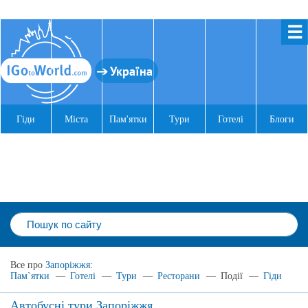
☰
Україна
Гіди
Міста
Пам'ятки
Тури
Готелі
Блоги
Все про
Запоріжжя
:
Пам`ятки
—
Готелі
—
Тури
—
Ресторани
—
Події
—
Гіди
Автобусні тури Запоріжжя