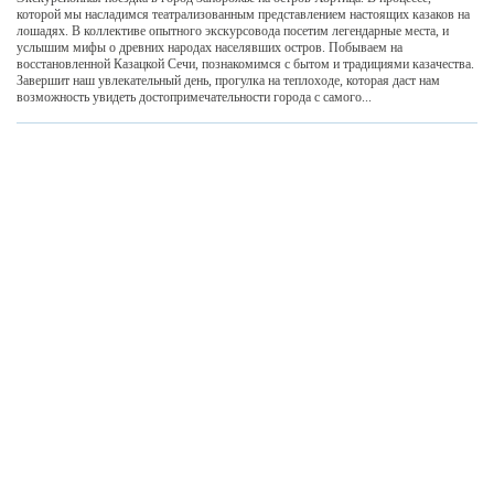
которой мы насладимся театрализованным представлением настоящих казаков на
лошадях. В коллективе опытного экскурсовода посетим легендарные места, и
услышим мифы о древних народах населявших остров. Побываем на
восстановленной Казацкой Сечи, познакомимся с бытом и традициями казачества.
Завершит наш увлекательный день, прогулка на теплоходе, которая даст нам
возможность увидеть достопримечательности города с самого...