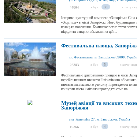
я був
35
я хочу сю
44804
Історико-культурний комплекс «Запорізька Січ» 
«Хортиця» в місті Запоріжжі. Його будівництво 
козацьке поселення. Комплекс встиг стати попул
відкриття завдяки зйомкам на цій ...
Фестивальна площа, Запоріж
пл. Фестивальна, м. Запоріжжя 69000, Україн
я був
5
я хочу сюд
26383
Фестивальна є центральною площею в місті Запо
перебільшенням вважати її візитівкою обласного
вимагає капітального ремонту і проведення актив
концерти міста і мітинги проходять саме на ...
Музей авіації та високих техн
Запоріжжя
вул. Копенкіна 27, м. Запоріжжя, Україна
я був
4
я хочу сюд
19366