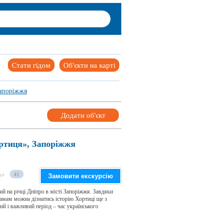
Стати гідом
Об'єкти на карті
апоріжжя
Додати об'єкт
ртиця», Запоріжжя
ди
41
Замовити екскурсію
 на річці Дніпро в місті Запоріжжя. Завдяки
амам можна дізнатись історію Хортиці ще з
вий і важливий період – час українського