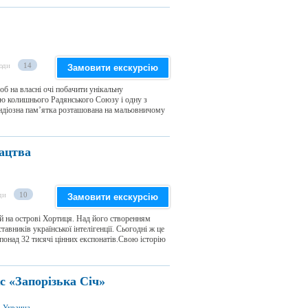
юди
14
Замовити екскурсію
об на власні очі побачити унікальну
ію колишнього Радянського Союзу і одну з
ндіозна пам’ятка розташована на мальовничому
зацтва
ди
10
Замовити екскурсію
ий на острові Хортиця. Над його створенням
авників української інтелігенції. Сьогодні ж це
 понад 32 тисячі цінних експонатів.Свою історію
с «Запорізька Січ»
, Украина