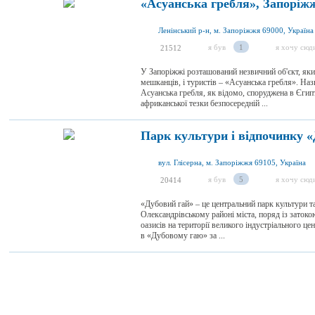
«Асуанська гребля», Запоріж
Ленінський р-н, м. Запоріжжя 69000, Україна
я був
1
я хочу сюд
21512
У Запоріжжі розташований незвичний об'єкт, яки
мешканців, і туристів – «Асуанська гребля». Наз
Асуанська гребля, як відомо, споруджена в Єгипті
африканської тезки безпосередній ...
Парк культури і відпочинку 
вул. Глісерна, м. Запоріжжя 69105, Україна
я був
5
я хочу сюд
20414
«Дубовий гай» – це центральний парк культури т
Олександрівському районі міста, поряд із заток
оазисів на території великого індустріального ц
в «Дубовому гаю» за ...