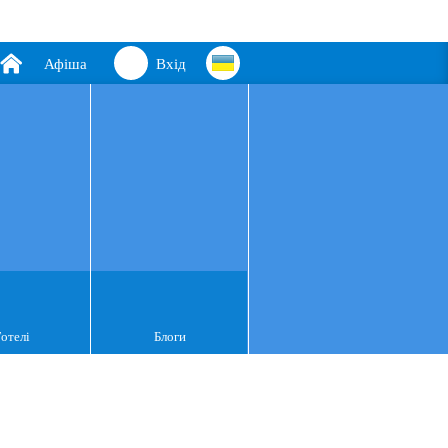
Афіша
Вхід
Готелі
Блоги