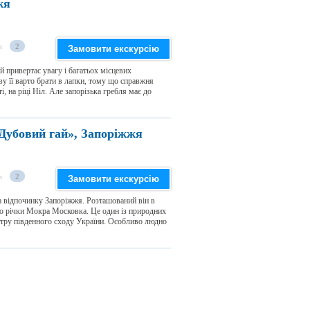
жя
и
2
Замовити екскурсію
й привертає увагу і багатьох місцевих
ву її варто брати в лапки, тому що справжня
, на ріці Ніл. Але запорізька гребля має до
«Дубовий гай», Запоріжжя
и
2
Замовити екскурсію
а відпочинку Запоріжжя. Розташований він в
ою річки Мокра Московка. Це один із природних
ентру південного сходу України. Особливо людно