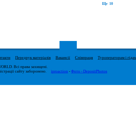
Ще 10
нтакти
Передрук матеріалів
Вакансії
Співпраця
Туроператорам і гіда
WORLD. Всі права захищені.
істрації сайту заборонено.
iproaction
-
Фото - DepositPhotos