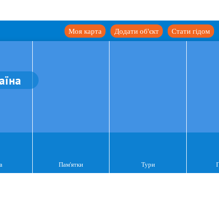
Моя карта
Додати об'єкт
Стати гідом
аїна
а
Пам'ятки
Тури