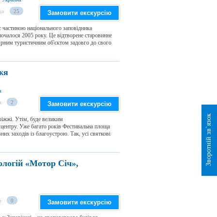
ди
25
Замовити екскурсію
є частиною національного заповідника
почалося 2005 року. Це відтворене старовинне
ярним туристичним об'єктом задовго до свого
жя
а
и
2
Замовити екскурсію
Зворотній зв`язок
ріжжі. Утім, буде великим
 центру. Уже багато років Фестивальна площа
них заходів із благоустрою. Так, усі святкові
ологій «Мотор Січ»,
и
0
Замовити екскурсію