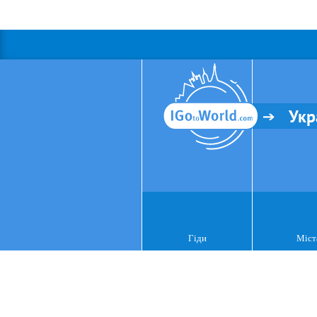
Укр
Гіди
Міст