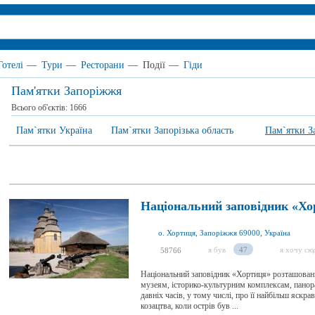
Готелі
—
Тури
—
Ресторани
—
Події
—
Гіди
Пам'ятки Запоріжжя
Всього об'єктів:
1666
Пам`ятки Україна
Пам`ятки Запорізька область
Пам`ятки З
Національний заповідник «Хо
о. Хортиця, Запоріжжя 69000, Україна
я був
47
я хочу сю
58766
Національний заповідник «Хортиця» розташований
музеям, історико-культурним комплексам, панор
давніх часів, у тому числі, про її найбільш яскра
козацтва, коли острів був ...