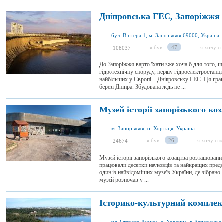
Дніпровська ГЕС, Запоріжжя
бул. Вінтера 1, м. Запоріжжя 69000, Україна
я був
47
я хочу с
108037
До Запоріжжя варто їхати вже хоча б для того, щ
гідротехнічну споруду, першу гідроелектростанц
найбільших у Європі – Дніпровську ГЕС. Ця гра
березі Дніпра. Збудована ледь не ...
Музей історії запорізького ко
м. Запоріжжя, о. Хортиця, Україна
я був
26
я хочу сю
24674
Музей історії запорізького козацтва розташован
працювали десятки науковців та найкращих предст
один із найвідоміших музеїв України, де зібрано
музей розпочав у ...
Історико-культурний комплек
ул. Старого Редута, о. Хортица, г. Запорожье