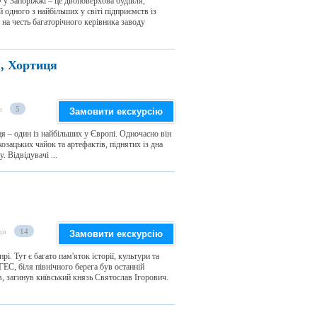
 у Запоріжжі – це двоповерхова будівля,
 одного з найбільших у світі підприємств із
 на честь багаторічного керівника заводу
, Хортиця
и
5
Замовити екскурсію
 – один із найбільших у Європі. Одночасно він
козацьких чайок та артефактів, піднятих із дна
. Відвідувачі ...
ди
14
Замовити екскурсію
і. Тут є багато пам'яток історії, культури та
ГЕС, біля північного берега був останній
ів, загинув київський князь Святослав Ігорович.