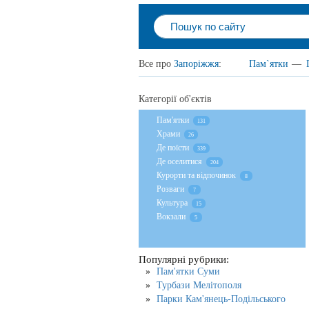
Все про
Запоріжжя
:
Пам`ятки
—
Категорії об'єктів
Пам'ятки
131
Храми
26
Де поїсти
339
Де оселитися
204
Курорти та відпочинок
8
Розваги
7
Культура
15
Вокзали
5
Популярні рубрики:
Пам'ятки Суми
Турбази Мелітополя
Парки Кам'янець-Подільського