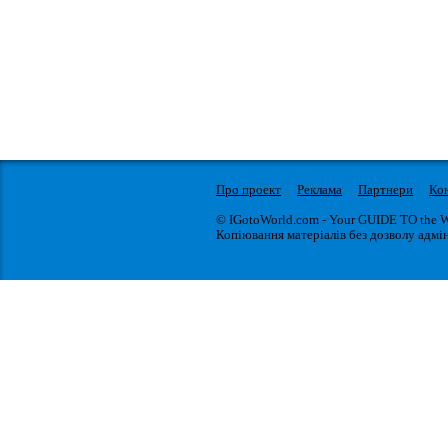
Про проект
Реклама
Партнери
Ко
© IGotoWorld.com - Your GUIDE TO the 
Копіювання матеріалів без дозволу адмін