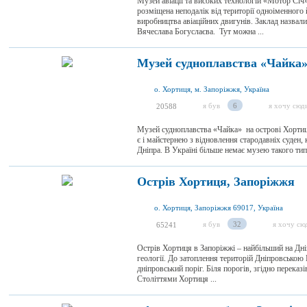
Музей авіації та високих технологій «Мотор Січ»
розміщена неподалік від території одноіменного й
виробництва авіаційних двигунів. Заклад назвали
Вячеслава Богуслаєва. Тут можна ...
Музей судноплавства «Чайка»
о. Хортиця, м. Запоріжжя, Україна
я був
6
я хочу сюд
20588
Музей судноплавства «Чайка» на острові Хортиця
є і майстернею з відновлення стародавніх суден, 
Дніпра. В Україні більше немає музею такого типу
Острів Хортиця, Запоріжжя
о. Хортиця, Запоріжжя 69017, Україна
я був
32
я хочу сю
65241
Острів Хортиця в Запоріжжі – найбільший на Дніпр
геології. До затоплення територій Дніпровською 
дніпровський поріг. Біля порогів, згідно переказ
Століттями Хортиця ...