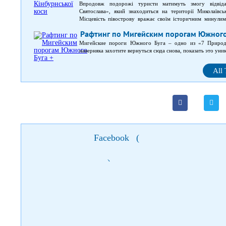
Впродовж подорожі туристи матимуть змогу відвід
Святослава», який знаходиться на території Миколаївс
Місцевість півострову вражає своїм історичним минулим
епох, а також ті, які пов’язані з козацьким минулим. Марш
Рафтинг по Мигейским порогам Южного
Під час прогулянки можна помилуватися красою природи,
подій, що мали місце на цій території.
Мигейские пороги Южного Буга – одно из «7 Природ
наверняка захотите вернуться сюда снова, показать это ун
All
Facebook
(
)