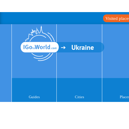
Visited plac
Ukraine
Guides
Cities
Place