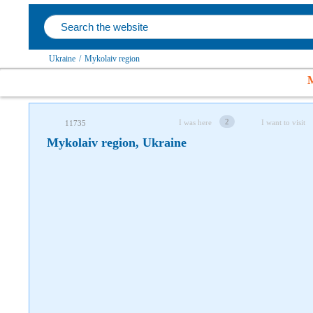
Follow us on social networks
Ukraine
/
Mykolaiv region
M
2
I was here
I want to visit
11735
Mykolaiv region, Ukraine