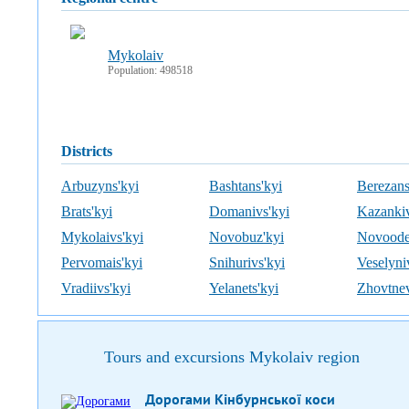
Mykolaiv
Population: 498518
districts
Arbuzyns'kyi
Bashtans'kyi
Berezans
Brats'kyi
Domanivs'kyi
Kazankiv
Mykolaivs'kyi
Novobuz'kyi
Novoode
Pervomais'kyi
Snihurivs'kyi
Veselyni
Vradiivs'kyi
Yelanets'kyi
Zhovtne
Tours and excursions Mykolaiv region
Дорогами Кінбурнської коси