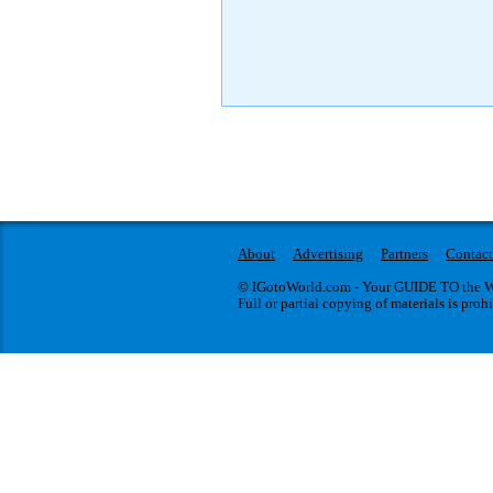
Європі колекцій дерев’яно
закоханих Адама Жолкевсь
із костелом святого Антоні
вартість входить: проїзд 
туристичних об’єктах. У 
харчування.
About
Advertising
Partners
Contact
© IGotoWorld.com - Your GUIDE TO the WO
Full or partial copying of materials is proh