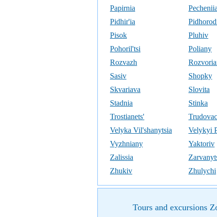
Papirnia
Pechenii
Pidhir'ia
Pidhorod
Pisok
Pluhiv
Pohoril'tsi
Poliany
Rozvazh
Rozvori
Sasiv
Shopky
Skvariava
Slovita
Stadnia
Stinka
Trostianets'
Trudova
Velyka Vil'shanytsia
Velykyi 
Vyzhniany
Yaktoriv
Zalissia
Zarvanyt
Zhukiv
Zhulychi
Tours and excursions Zo