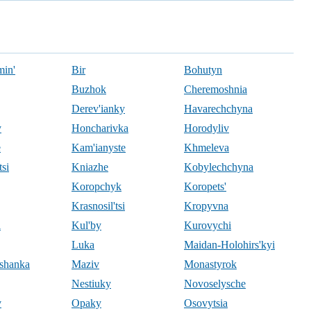
min'
Bir
Bohutyn
Buzhok
Cheremoshnia
Derev'ianky
Havarechchyna
y
Honcharivka
Horodyliv
e
Kam'ianyste
Khmeleva
si
Kniazhe
Kobylechchyna
Koropchyk
Koropets'
Krasnosil'tsi
Kropyvna
i
Kul'by
Kurovychi
Luka
Maidan-Holohirs'kyi
'shanka
Maziv
Monastyrok
Nestiuky
Novoselysche
v
Opaky
Osovytsia