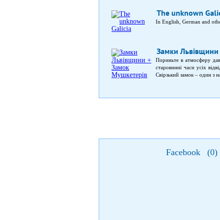
The unknown Gali
In English, German and oth
Замки Львівщини
Пориньте в атмосферу давн
старовинні часи усіх відв
Свірзький замок – один з 
багатьох кінозйомок, на
кіноман не зможе оминути
можливість загадати пот
Підгорецький замок свого 
свій шарм, помилуватись я
відвідати кожен. Один з 
творів якої є роботи знам
найромантичніших замків в
мальовничим ставом. Замок
три мушкетери». Неподалік
Facebook
(
0
)
вежі (1484 рік). Источни
окрасою якого є Золочівсь
у туристів викликають таєм
фото: Видвидай. Підгірці
найгарніших в Європі і
укріпленнями. Біля замку
пивзавод 18 ст. Источник
ст. «Олеський замок». Форт
відтворює атмосферу куль