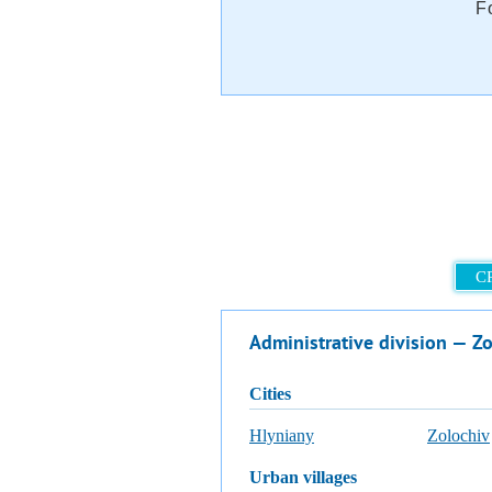
F
C
Administrative division — Zol
cities
Hlyniany
Zolochiv
urban villages