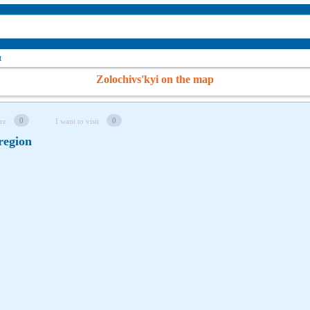
t
Zolochivs'kyi on the map
0
0
re
I want to visit
 region