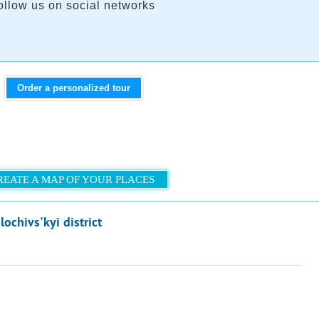
ollow us on social networks
Order a personalized tour
REATE A MAP OF YOUR PLACES
ochivs'kyi district