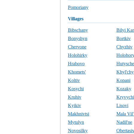
Pomoriany
villages
Bibschany
Bilyi Ka
Bonyshyn
Bortkiv
Chervone
Chyzhiv
Holohirky
Holohor
Hrabovo
Hutysch
Khomets'
Khyl'chyt
Koltiv
Kopani
Kosychi
Kozaky
Kruhiv
Kryvych
Kyikiv
Lisovi
Makhnivtsi
Mala Vil
Mytulyn
Nadil'ne
Novosilky
Obertasi