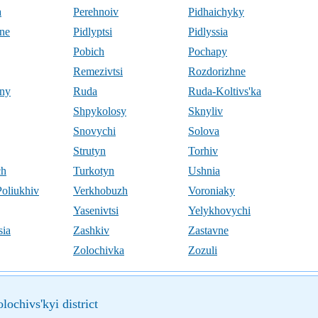
a
Perehnoiv
Pidhaichyky
ne
Pidlyptsi
Pidlyssia
Pobich
Pochapy
Remezivtsi
Rozdorizhne
any
Ruda
Ruda-Koltivs'ka
Shpykolosy
Sknyliv
Snovychi
Solova
Strutyn
Torhiv
ch
Turkotyn
Ushnia
Poliukhiv
Verkhobuzh
Voroniaky
Yasenivtsi
Yelykhovychi
sia
Zashkiv
Zastavne
Zolochivka
Zozuli
lochivs'kyi district