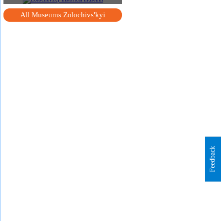
All Museums Zolochivs'kyi
Feedback