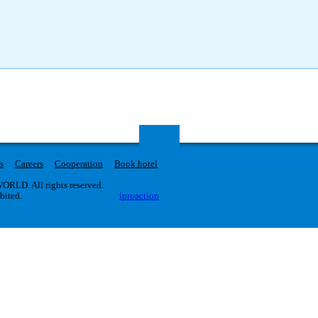
ї скульптури, в т.ч. Іоанна Георгія Пінзеля. За легендою вночі замком гуляють душі
кого та дочки власника замку Марціани. Окрасою Олеська є також монастир капуцинів
я (1739 рік) та готичний костел святої Трійці (1545 рік). Источник фото: Видвидай. У
комфортабельним автобусом; супровід гіда-екскурсовода; екскурсійне обслуговування в
вартість не входять і додатково оплачуються: вхідні квитки в туристичні об’єкти;
s
Careers
Cooperation
Book hotel
RLD. All rights reserved.
ibited.
iproaction