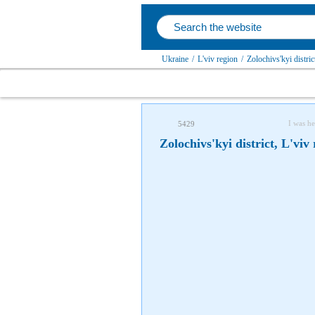
Ukraine
/
L'viv region
/
Zolochivs'kyi distric
I was he
5429
Zolochivs'kyi district, L'viv