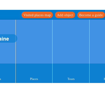
Visited places map
Add object
Become a guide
aine
s
Places
Tours