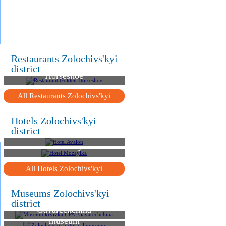
.
.
.
Restaurants Zolochivs'kyi
Restaurant Golden
district
Horseshoe
All Restaurants Zolochivs'kyi
Hotels Zolochivs'kyi
district
Hotel Avalon
Hotel Mozayika
All Hotels Zolochivs'kyi
Museums Zolochivs'kyi
Museum kryivka UPA,
district
Gavarechchina
Zolochevsky historical
museum