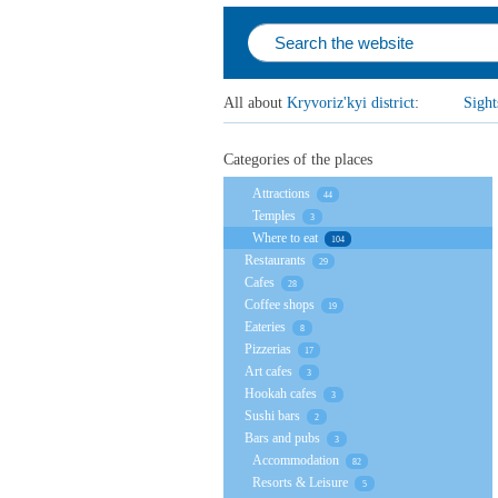
All about
Kryvoriz'kyi district
:
Sight
Categories of the places
Attractions
44
Temples
3
Where to eat
104
Restaurants
29
Cafes
28
Coffee shops
19
Eateries
8
Pizzerias
17
Art cafes
3
Hookah cafes
3
Sushi bars
2
Bars and pubs
3
Accommodation
82
Resorts & Leisure
5