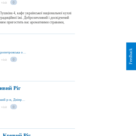
 visit
0
ушкіна 4, кафе української національної кухні
традиційної їжі. Доброзичливий і досвідчений
ням пригостить вас ароматними стравами,
Feedback
Кільце 44 кварталу, м. Кривий Ріг 50000, Дніпропетровська обл., Україна
 visit
0
ивий Ріг
вул. Гагаріна 15, Кривий Ріг 50027, Криворізький р-н, Дніпропетровська обл., Україна
 visit
0
, Кривий Ріг