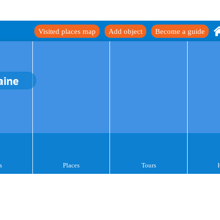
Visited places map
Add object
Become a guide
aine
s
Places
Tours