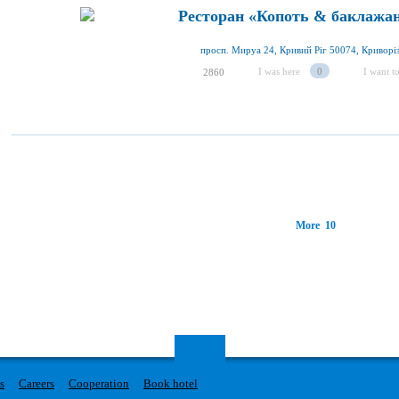
Ресторан «Копоть & баклажан
I was here
0
I want to
2860
More 10
s
Careers
Cooperation
Book hotel