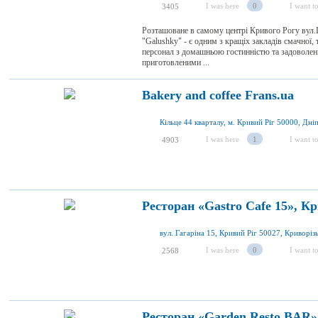
I was here
0
I want to
3405
Розташоване в самому центрі Кривого Рогу вул.П
"Galushky" - є одним з кращіх закладів смачної, 
персонал з домашньою гостинністю та задоволен
приготовленими ...
Bakery and coffee Frans.ua
I was here
1
I want to
4903
Ресторан «Gastro Cafe 15», Кр
I was here
0
I want to
2568
Ресторан «Garden Resto BAR»