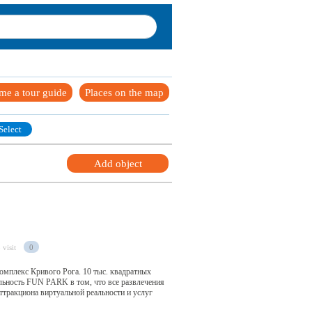
me a tour guide
Places on the map
Select
Add object
 visit
0
мплекс Кривого Рога. 10 тыс. квадратных
льность FUN PARK в том, что все развлечения
ттракциона виртуальной реальности и услуг