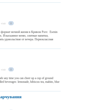
 visit
0
ый формат ночной жизни в Кривом Роге. Esenin
ых. Изысканное меню, элитные напитки,
ить удовольствие от вечера. Первоклассная
 visit
0
e any time you can cheer up a cup of ground
hilled beverages: lemonade, hibiscus tea, mahito, blue
харчування