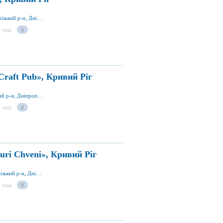
вул. Героїв АТО 35, Кривий Ріг 50069, Криворізький р-н, Дніпропетровська обл., Україна
 visit
0
raft Pub», Кривий Ріг
вул. Чкалова 6, Кривий Ріг 50000, Криворізький р-н, Дніпропетровська обл., України
 visit
0
uri Chveni», Кривий Ріг
просп. Миру 17-А, Кривий Ріг 50074, Криворізький р-н, Дніпропетровська обл., Україна
 visit
0