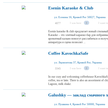
Esenin Karaoke & Club
ул. Есенина 16, Кривой Рог 50027, Украина
I was here
0
I want to
4077
Esenin karaoke & club предлагает новый стильн
Karaoke – это элитный караоке-бар для избранн
ароматный кальян помогут расслабиться и получ
аппаратура и сцена позволят ...
Coffee KavochkaSafe
ул. Лермонтова 37, Кривой Рог, Украина
I was here
0
I want to
3345
In our cozy and welcoming coffeehouse KavochkaSaf
coffee, tea or latte. There is also an assortment of c
Lagoon, milk shake.
Galushky — заклад смачного 
ул. Пушкина 4, Кривой Рог 50000, Украина