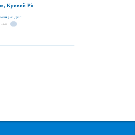
», Кривий Ріг
просп. Мируа 24, Кривий Ріг 50074, Криворізький р-н, Дніпропетровська обл., Україна
 visit
0