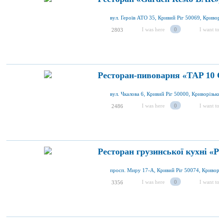
I was here
0
I want to
2803
Ресторан-пивоварня «TAP 10 C
I was here
0
I want to
2486
Ресторан грузинської кухні «P
I was here
0
I want to
3356