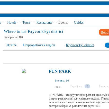
s
—
Hotels
—
Tours
—
Restaurants
—
Events
—
Guides
Where to eat Kryvoriz'kyi district
Beco
Total places:
104
Ukraine
Dnipropetrovs'k region
Kryvoriz'kyi district
FUN PARK
Есенина, 16
I was here
0
I want to
8184
FUN PARK - это крупнейший развлекательный ко
метров развлечений для улётного отдыха. Уника
включены в стоимость входного билета (кроме а
ресторана/бара). А развлечения здесь на ...