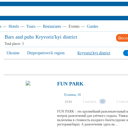
s
—
Hotels
—
Tours
—
Restaurants
—
Events
—
Guides
Bars and pubs Kryvoriz'kyi district
Beco
Total places:
3
Ukraine
Dnipropetrovs'k region
Kryvoriz'kyi district
FUN PARK
Есенина, 16
I was here
0
I want to
8184
FUN PARK - это крупнейший развлекательный ко
метров развлечений для улётного отдыха. Уника
включены в стоимость входного билета (кроме а
ресторана/бара). А развлечения здесь на ...