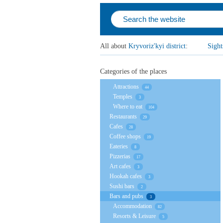
All about
Kryvoriz'kyi district
:
Sight
Categories of the places
Attractions
44
Temples
3
Where to eat
104
Restaurants
29
Cafes
28
Coffee shops
19
Eateries
8
Pizzerias
17
Art cafes
3
Hookah cafes
3
Sushi bars
2
Bars and pubs
3
Accommodation
82
Resorts & Leisure
5