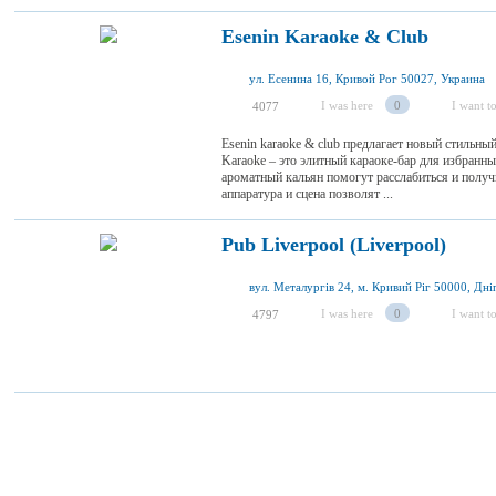
Esenin Karaoke & Club
ул. Есенина 16, Кривой Рог 50027, Украина
I was here
0
I want to
4077
Esenin karaoke & club предлагает новый стильн
Karaoke – это элитный караоке-бар для избранн
ароматный кальян помогут расслабиться и получ
аппаратура и сцена позволят ...
Pub Liverpool (Liverpool)
I was here
0
I want to
4797