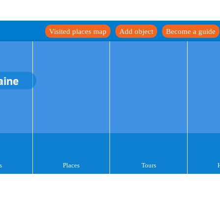
Visited places map
Add object
Become a guide
aine
s
Places
Tours