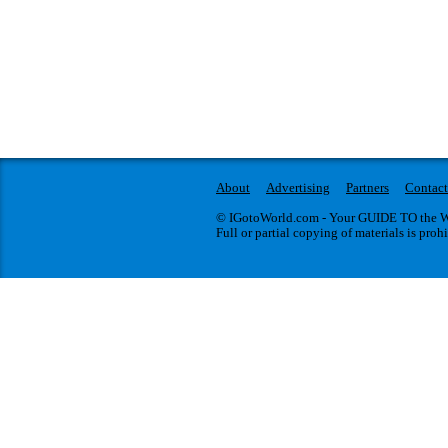
About
Advertising
Partners
Contact
© IGotoWorld.com - Your GUIDE TO the WO
Full or partial copying of materials is proh