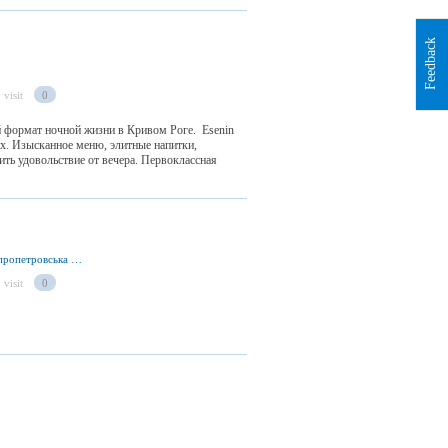
Feedback
 visit
0
ый формат ночной жизни в Кривом Роге. Esenin
ых. Изысканное меню, элитные напитки,
ить удовольствие от вечера. Первоклассная
вул. Металургів 24, м. Кривий Ріг 50000, Дніпропетровська обл., Україна
 visit
0