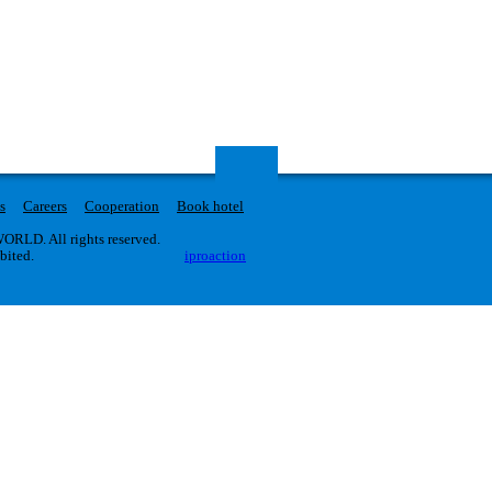
s
Careers
Cooperation
Book hotel
RLD. All rights reserved.
ibited.
iproaction