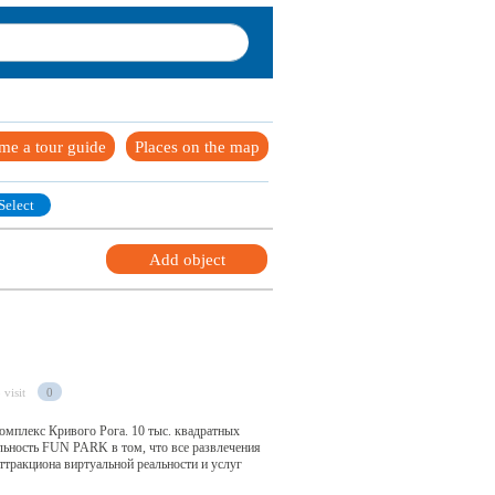
me a tour guide
Places on the map
Select
Add object
 visit
0
мплекс Кривого Рога. 10 тыс. квадратных
льность FUN PARK в том, что все развлечения
ттракциона виртуальной реальности и услуг