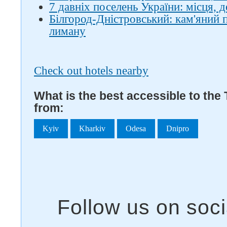
7 давніх поселень України: місця, 
Білгород-Дністровський: кам'яний 
лиману
Check out hotels nearby
What is the best accessible to the 
from:
Kyiv
Kharkiv
Odesa
Dnipro