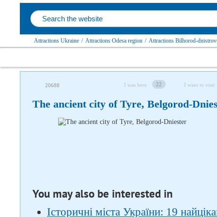
Attractions Ukraine
/
Attractions Odesa region
/
Attractions Bilhorod-dnistrovs
22
I was here
I want to visit
20688
The ancient city of Tyre, Belgorod-Dnie
Follow us on social networks
You may also be interested in
Історичні міста України: 19 найцік