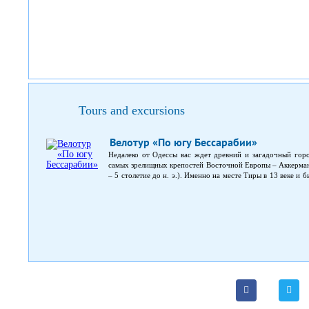
Tours and excursions
Велотур «По югу Бессарабии»
Недалеко от Одессы вас ждет древний и загадочный горо
самых зрелищных крепостей Восточной Европы – Аккерман.
– 5 столетие до н. э.). Именно на месте Тиры в 13 веке и 
ночь велосипедистов примет берег Днепровского лимана и
отдых в Шато с возможностью продегустировать бессара
Затоке. Закончится морское путешествие велопрогулкой п
южного настроения!