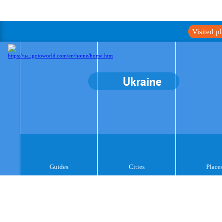
Visited p
Ukraine
Guides
Cities
Place