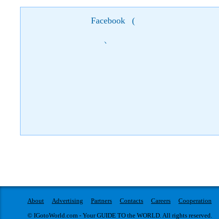
Facebook
(
)
About
Advertising
Partners
Contacts
Careers
Cooperation
© IGotoWorld.com - Your GUIDE TO the WORLD. All rights reserved.