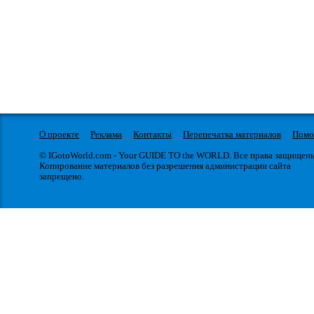
О проекте
Реклама
Контакты
Перепечатка материалов
Пом
© IGotoWorld.com - Your GUIDE TO the WORLD. Все права защищен
Копирование материалов без разрешения администрации сайта
запрещено.