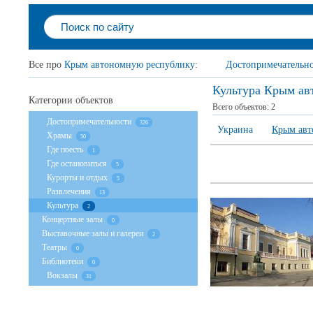
Все про
Крым автономную республику
:
Достопримечательн
Культура Крым ав
Категории объектов
Всего объектов:
2
Достопримечательности
326
Украина
Крым авт
Храмы
50
Где поесть
1
Где остановиться
5
Курорты и отдых
5
Развлечения
13
Культура
2
Концертные залы
0
Выставочные залы и галереи
2
Театры
0
Библиотеки
0
Вокзалы
31