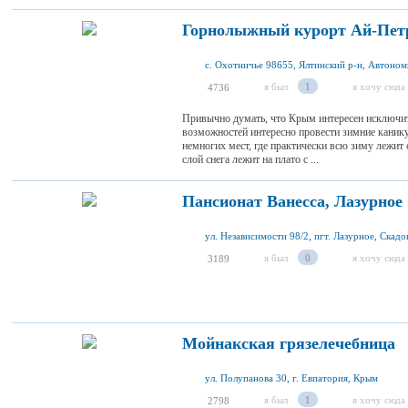
Горнолыжный курорт Ай-Пет
я был
1
я хочу сюда
4736
Привычно думать, что Крым интересен исключите
возможностей интересно провести зимние каник
немногих мест, где практически всю зиму лежит
слой снега лежит на плато с ...
Пансионат Ванесса, Лазурное
я был
0
я хочу сюда
3189
Мойнакская грязелечебница
ул. Полупанова 30, г. Евпатория, Крым
я был
1
я хочу сюда
2798