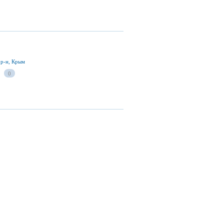
 р-н, Крым
0