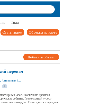
тия
—
Гиды
Стать гидом
Объекты на карте
Добавить объект
ий перевал
с. Перевальное 297578, Симферопольский р-н, Автономная Республика Крым
1
 мест Крыма. Здесь необычайно красивая
торические события. Горнолыжный курорт
го массива Чатыр-Даг. Сезон длится с середины