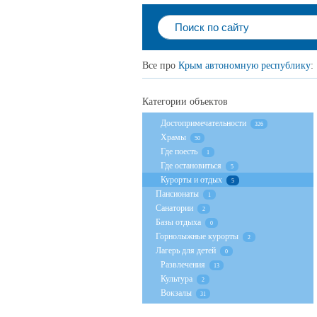
Все про
Крым автономную республику
:
Категории объектов
Достопримечательности
326
Храмы
50
Где поесть
1
Где остановиться
5
Курорты и отдых
5
Пансионаты
1
Санатории
2
Базы отдыха
0
Горнолыжные курорты
2
Лагерь для детей
0
Развлечения
13
Культура
2
Вокзалы
31