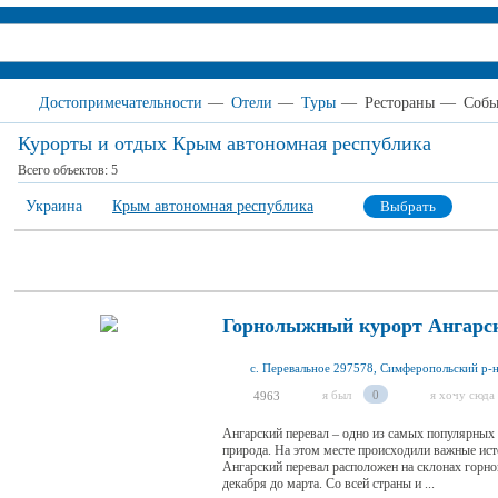
Достопримечательности
—
Отели
—
Туры
—
Рестораны
—
Собы
Курорты и отдых Крым автономная республика
Всего объектов:
5
Украина
Крым автономная республика
Выбрать
Горнолыжный курорт Ангарск
я был
0
я хочу сюда
4963
Ангарский перевал – одно из самых популярных
природа. На этом месте происходили важные ис
Ангарский перевал расположен на склонах горно
декабря до марта. Со всей страны и ...