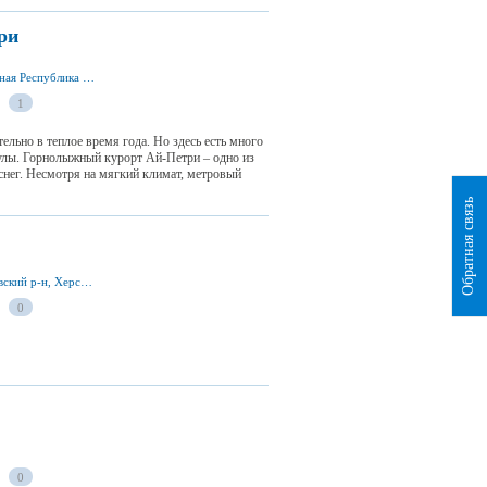
ри
с. Охотничье 98655, Ялтинский р-н, Автономная Республика Крым
1
льно в теплое время года. Но здесь есть много
улы. Горнолыжный курорт Ай-Петри – одно из
 снег. Несмотря на мягкий климат, метровый
Обратная связь
ул. Независимости 98/2, пгт. Лазурное, Скадовский р-н, Херсонская обл., Украина
0
0