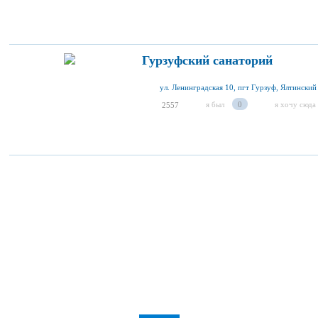
Гурзуфский санаторий
ул. Ленинградская 10, пгт Гурзуф, Ялтинский
я был
0
я хочу сюда
2557