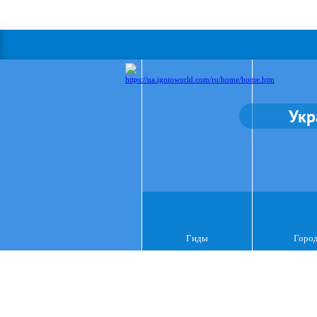
Укр
Гиды
Горо