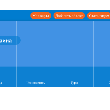
Моя карта
Добавить объект
Стать гидом
аина
да
Что посетить
Туры