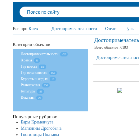
Все про
Киев
:
Достопримечательности
—
Отели
—
Туры
Достопримечатель
Категории объектов
Всего объектов:
6193
Достопримечательности
432
Достопримечательнос
Храмы
81
Где поесть
278
Где остановиться
859
Курорты и отдых
15
Развлечения
154
Культура
125
Вокзалы
16
Популярные рубрики:
Бары Кременчуга
Магазины Дрогобыча
Гостиницы Полтавы