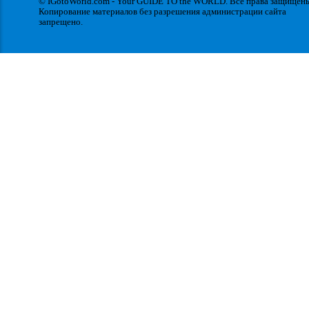
© IGotoWorld.com - Your GUIDE TO the WORLD. Все права защищен
Копирование материалов без разрешения администрации сайта
запрещено.