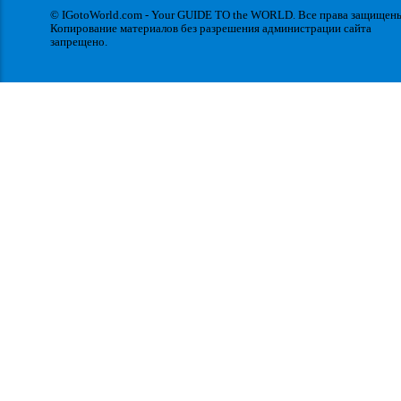
© IGotoWorld.com - Your GUIDE TO the WORLD. Все права защищен
Копирование материалов без разрешения администрации сайта
запрещено.