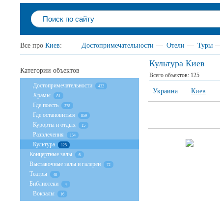
Все про
Киев
:
Достопримечательности
—
Отели
—
Туры
Культура Киев
Категории объектов
Всего объектов:
125
Достопримечательности
432
Украина
Киев
Храмы
81
Где поесть
278
Где остановиться
859
Курорты и отдых
15
Развлечения
154
Культура
125
Концертные залы
6
Выставочные залы и галереи
72
Театры
48
Библиотеки
4
Вокзалы
16