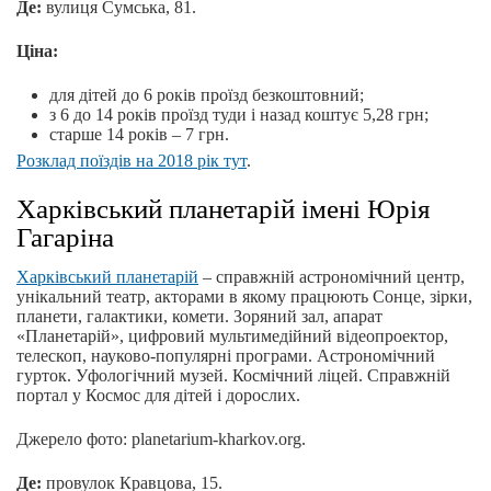
Де:
вулиця Сумська, 81.
Ціна:
для дітей до 6 років проїзд безкоштовний;
з 6 до 14 років проїзд туди і назад коштує 5,28 грн;
старше 14 років – 7 грн.
Розклад поїздів на 2018 рік тут
.
Харківський планетарій імені Юрія
Гагаріна
Харківський планетарій
– справжній астрономічний центр,
унікальний театр, акторами в якому працюють Сонце, зірки,
планети, галактики, комети. Зоряний зал, апарат
«Планетарій», цифровий мультимедійний відеопроектор,
телескоп, науково-популярні програми. Астрономічний
гурток. Уфологічний музей. Космічний ліцей. Справжній
портал у Космос для дітей і дорослих.
Джерело фото: planetarium-kharkov.org.
Де:
провулок Кравцова, 15.