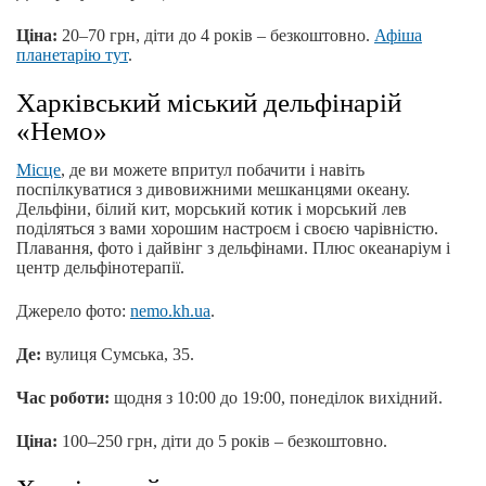
Ціна:
20–70 грн, діти до 4 років – безкоштовно.
Афіша
планетарію тут
.
Харківський міський дельфінарій
«Немо»
Місце
, де ви можете впритул побачити і навіть
поспілкуватися з дивовижними мешканцями океану.
Дельфіни, білий кит, морський котик і морський лев
поділяться з вами хорошим настроєм і своєю чарівністю.
Плавання, фото і дайвінг з дельфінами. Плюс океанаріум і
центр дельфінотерапії.
Джерело фото:
nemo.kh.ua
.
Де:
вулиця Сумська, 35.
Час роботи:
щодня з 10:00 до 19:00, понеділок вихідний.
Ціна:
100–250 грн, діти до 5 років – безкоштовно.