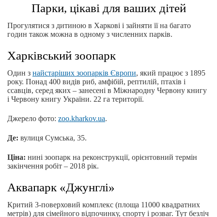
Парки, цікаві для ваших дітей
Прогулятися з дитиною в Харкові і зайняти її на багато
годин також можна в одному з численних парків.
Харківський зоопарк
Один з
найстаріших зоопарків Європи
, який працює з 1895
року. Понад 400 видів риб, амфібій, рептилій, птахів і
ссавців, серед яких – занесені в Міжнародну Червону книгу
і Червону книгу України. 22 га території.
Джерело фото:
zoo.kharkov.ua
.
Де:
вулиця Сумська, 35.
Ціна:
нині зоопарк на реконструкції, орієнтовний термін
закінчення робіт – 2018 рік.
Аквапарк «Джунглі»
Критий 3-поверховий комплекс (площа 11000 квадратних
метрів) для сімейного відпочинку, спорту і розваг. Тут безліч