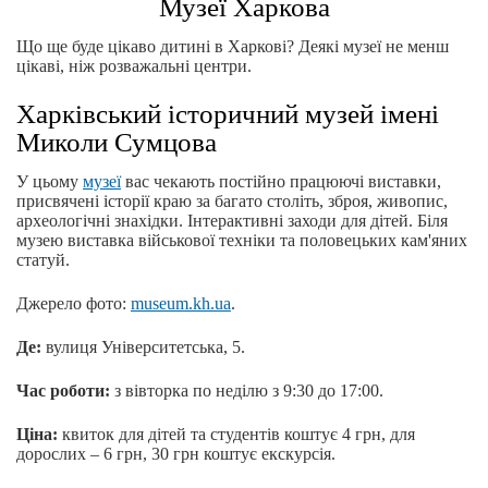
Музеї Харкова
Що ще буде цікаво дитині в Харкові? Деякі музеї не менш
цікаві, ніж розважальні центри.
Харківський історичний музей імені
Миколи Сумцова
У цьому
музеї
вас чекають постійно працюючі виставки,
присвячені історії краю за багато століть, зброя, живопис,
археологічні знахідки. Інтерактивні заходи для дітей. Біля
музею виставка військової техніки та половецьких кам'яних
статуй.
Джерело фото:
museum.kh.ua
.
Де:
вулиця Університетська, 5.
Час роботи:
з вівторка по неділю з 9:30 до 17:00.
Ціна:
квиток для дітей та студентів коштує 4 грн, для
дорослих – 6 грн, 30 грн коштує екскурсія.