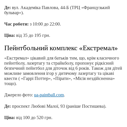
Де:
вул. Академіка Павлова, 44-Б (ТРЦ «Французький
бульвар»).
Час роботи:
з 10:00 до 22:00.
Ціна:
від 35 до 195 грн.
Пейнтбольний комплекс «Екстремал»
«Екстремал» цікавий для батьків тим, що, крім класичного
пейнтболу, лазертагу та страйкболу, пропонує рідкісний
безпечний пейнтбол для діточок від 6 років. Також для дітей
можливе замовлення ігор у дитячому лазертагу та цікаві
квести ( «Гаррі Поттер», «Пірати», «Місія нездійсненна»
тощо).
Джерело фото:
ua-paintball.com
.
Де:
проспект Любові Малої, 93 (раніше Постишева).
Ціна:
від 100 до 520 грн.