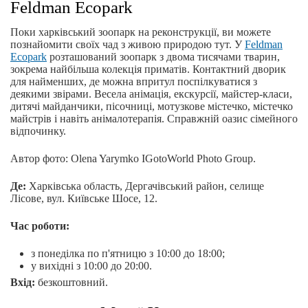
Feldman Ecopark
Поки харківський зоопарк на реконструкції, ви можете
познайомити своїх чад з живою природою тут. У
Feldman
Ecopark
розташований зоопарк з двома тисячами тварин,
зокрема найбільша колекція приматів. Контактний дворик
для найменших, де можна впритул поспілкуватися з
деякими звірами. Весела анімація, екскурсії, майстер-класи,
дитячі майданчики, пісочниці, мотузкове містечко, містечко
майстрів і навіть анімалотерапія. Справжній оазис сімейного
відпочинку.
Автор фото: Olena Yarymko IGotoWorld Photo Group.
Де:
Харківська область, Дергачівський район, селище
Лісове, вул. Київське Шосе, 12.
Час роботи:
з понеділка по п'ятницю з 10:00 до 18:00;
у вихідні з 10:00 до 20:00.
Вхід:
безкоштовний.