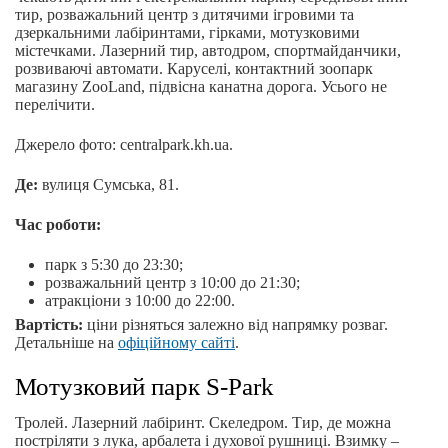
тир, розважальний центр з дитячими ігровими та
дзеркальними лабіринтами, гірками, мотузковими
містечками. Лазерний тир, автодром, спортмайданчики,
розвиваючі автомати. Каруселі, контактний зоопарк
магазину ZooLand, підвісна канатна дорога. Усього не
перелічити.
Джерело фото: centralpark.kh.ua.
Де:
вулиця Сумська, 81.
Час роботи:
парк з 5:30 до 23:30;
розважальний центр з 10:00 до 21:30;
атракціони з 10:00 до 22:00.
Вартість:
ціни різняться залежно від напрямку розваг.
Детальніше на
офіційному сайті
.
Мотузковий парк S-Park
Тролей. Лазерний лабіринт. Скеледром. Тир, де можна
постріляти з лука, арбалета і духової рушниці. Взимку –