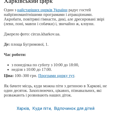
Харківський цирк
Один з
найстаріших цирків України
радує гостей
найрізноманітнішими програмами і атракціонами.
Акробати, повітряні гімнасти, дикі, але дресировані звірі
(леви, поні, мавпи і собачки) і, звичайно ж, клоуни.
Джерело фото: circus.kharkov.ua.
Де:
площа Бугримової, 1.
Час роботи:
з понеділка по суботу з 10:00 до 18:00,
неділя з 10:00 до 17:00.
Ціна:
100–300 грн.
Програми цирку тут
.
Як бачите місць, куди можна піти з дитиною в Харкові, не
один десяток. Захоплюючих, цікавих, пізнавальних, які
розважають і розвивають наших діток.
Харків
Куди піти
Відпочинок для дітей