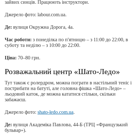
зайвих синців. Працюють інструктори.
Джерело фото: labour.com.ua.
Де:
вулиця Окружна Дорога, 4а.
Час роботи:
з понеділка по п'ятницю – з 11:00 до 22:00, в
суботу та неділю – з 10:00 до 22:00.
Ціна:
70–80 грн.
Розважальний центр «Шато-Ледо»
Тут також є ролердром, можна пограти в настільний теніс і
пострибати на батуті, але головна фішка «Шато-Ледо» –
льодовий каток, де можна кататися стільки, скільки
забажаєш.
Джерело фото:
shato-ledo.com.ua
.
Де:
вулиця Академіка Павлова, 44-Б (ТРЦ «Французький
бульвар»).