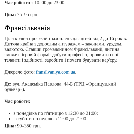
Час роботи:
з 10: 00 до 23:00.
Ціна:
75–95 грн.
Франсільванія
Ціла країна професій і захоплень для дітей від 2 до 16 років.
Дитяча країна з дорослим антуражем – законами, урядом,
валютою. Ставши громадянином Франсільванії, дитина
зможе в ігровій формі здобути професію, проявити свої
таланти і здібності, заробити і почати будувати кар'єру.
Джерело фото:
fransilvaniya.com.ua
.
Де:
вул. Академіка Павлова, 44-Б (ТРЦ «Французький
бульвар»).
Час роботи:
з понеділка по п'ятницю з 12:30 до 21:00;
із суботи по неділю з 11:00 до 21:00.
Ціна:
90–350 грн.