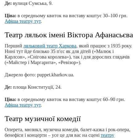
Де:
вулиця Сумська, 9.
Ціна:
в середньому квиток на виставу коштує 30–100 грн.
Афіша театру тут
.
Театр ляльок імені Віктора Афанасьєва
Перший
ляльковий театр Харкова
, який працює з 1935 року.
Нині тут йде близько 35 п'єс як для дітей («Малюк і
Карлсон», «Снігова королева»), так і для дорослих глядачів
(«Майстер і Маргарита», «Ревізор»).
Джерело фото: puppet.kharkov.ua.
Де:
площа Конституції, 24.
Ціна:
в середньому квиток на виставу коштує 60–90 грн.
Афіша театру тут
.
Театр музичної комедії
Оперета, мюзикл, музична комедія, балет-казка і рок-опера,
бенефіси і концерти – усе це для вас на сцені
театру