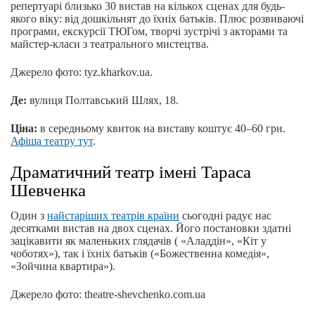
репертуарі близько 30 вистав на кількох сценах для будь-
якого віку: від дошкільнят до їхніх батьків. Плюс розвиваючі
програми, екскурсії ТЮГом, творчі зустрічі з акторами та
майстер-класи з театрального мистецтва.
Джерело фото: tyz.kharkov.ua.
Де:
вулиця Полтавський Шлях, 18.
Ціна:
в середньому квиток на виставу коштує 40–60 грн.
Афіша театру тут
.
Драматичний театр імені Тараса
Шевченка
Один з
найстаріших театрів країни
сьогодні радує нас
десятками вистав на двох сценах. Його постановки здатні
зацікавити як маленьких глядачів ( «Аладдін», «Кіт у
чоботях»), так і їхніх батьків («Божественна комедія»,
«Зойчина квартира»).
Джерело фото: theatre-shevchenko.com.ua