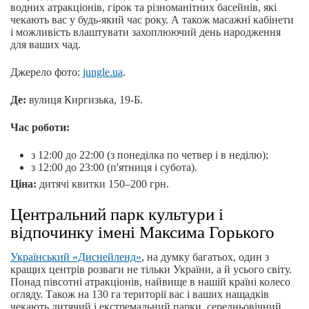
водних атракціонів, гірок та різноманітних басейнів, які
чекають вас у будь-який час року. А також масажні кабінети
і можливість влаштувати захоплюючий день народження
для ваших чад.
Джерело фото:
jungle.ua
.
Де:
вулиця Киргизька, 19-Б.
Час роботи:
з 12:00 до 22:00 (з понеділка по четвер і в неділю);
з 12:00 до 23:00 (п'ятниця і субота).
Ціна:
дитячі квитки 150–200 грн.
Центральний парк культури і
відпочинку імені Максима Горького
Український «Диснейленд»
, на думку багатьох, один з
кращих центрів розваги не тільки України, а й усього світу.
Понад півсотні атракціонів, найвище в нашій країні колесо
огляду. Також на 130 га території вас і ваших нащадків
чекають дитячий і екстремальний парки, середньовічний