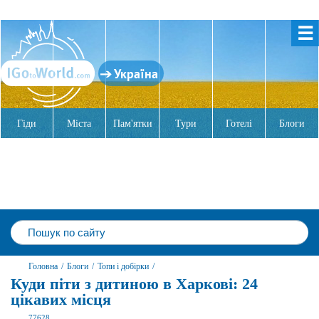
☰
Україна
Гіди
Міста
Пам'ятки
Тури
Готелі
Блоги
Головна
/
Блоги
/
Топи і добірки
/
Куди піти з дитиною в Харкові: 24
цікавих місця
77628