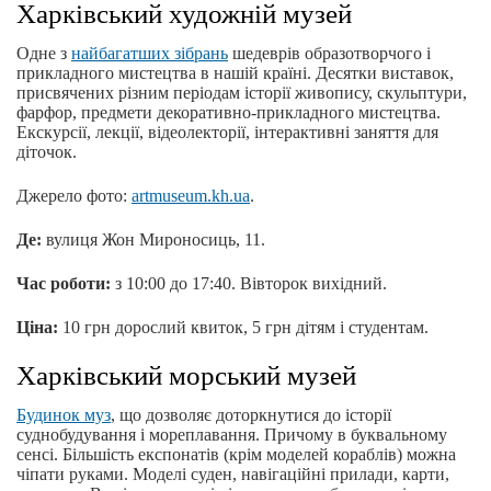
Харківський художній музей
Одне з
найбагатших зібрань
шедеврів образотворчого і
прикладного мистецтва в нашій країні. Десятки виставок,
присвячених різним періодам історії живопису, скульптури,
фарфор, предмети декоративно-прикладного мистецтва.
Екскурсії, лекції, відеолекторії, інтерактивні заняття для
діточок.
Джерело фото:
artmuseum.kh.ua
.
Де:
вулиця Жон Мироносиць, 11.
Час роботи:
з 10:00 до 17:40. Вівторок вихідний.
Ціна:
10 грн дорослий квиток, 5 грн дітям і студентам.
Харківський морський музей
Будинок муз
, що дозволяє доторкнутися до історії
суднобудування і мореплавання. Причому в буквальному
сенсі. Більшість експонатів (крім моделей кораблів) можна
чіпати руками. Моделі суден, навігаційні прилади, карти,