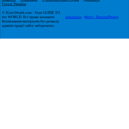
Готелі України
© IGotoWorld.com - Your GUIDE TO
the WORLD. Всі права захищені.
iproaction
-
Фото - DepositPhotos
Копіювання матеріалів без дозволу
адміністрації сайту заборонено.