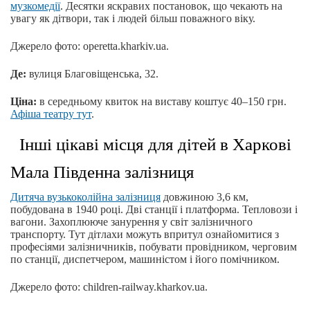
музкомедії
. Десятки яскравих постановок, що чекають на
увагу як дітвори, так і людей більш поважного віку.
Джерело фото: operetta.kharkiv.ua.
Де:
вулиця Благовіщенська, 32.
Ціна:
в середньому квиток на виставу коштує 40–150 грн.
Афіша театру тут
.
Інші цікаві місця для дітей в Харкові
Мала Південна залізниця
Дитяча вузькоколійна залізниця
довжиною 3,6 км,
побудована в 1940 році. Дві станції і платформа. Тепловози і
вагони. Захоплююче занурення у світ залізничного
транспорту. Тут дітлахи можуть впритул ознайомитися з
професіями залізничників, побувати провідником, черговим
по станції, диспетчером, машиністом і його помічником.
Джерело фото: children-railway.kharkov.ua.