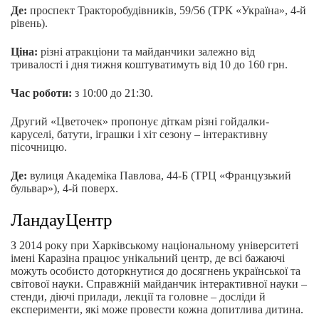
Де:
проспект Тракторобудівників, 59/56 (ТРК «Україна», 4-й
рівень).
Ціна:
різні атракціони та майданчики залежно від
тривалості і дня тижня коштуватимуть від 10 до 160 грн.
Час роботи:
з 10:00 до 21:30.
Другий «Цветочек» пропонує діткам різні гойдалки-
каруселі, батути, іграшки і хіт сезону – інтерактивну
пісочницю.
Де:
вулиця Академіка Павлова, 44-Б (ТРЦ «Французький
бульвар»), 4-й поверх.
ЛандауЦентр
З 2014 року при Харківському національному університеті
імені Каразіна працює унікальний центр, де всі бажаючі
можуть особисто доторкнутися до досягнень української та
світової науки. Справжній майданчик інтерактивної науки –
стенди, діючі прилади, лекції та головне – досліди й
експерименти, які може провести кожна допитлива дитина.