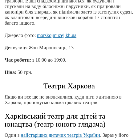
гравюри. Ваші спадкоємці дізнаються, як будували і
спускали на воду білосніжні парусники, як працювали
каноніри біля знарядь, як піднімали злато із затонулих суден,
як влаштовані всередині військові кораблі 17 століття і
багато іншого.
Джерело фото:
morskojmuzej.kh.ua
.
Де:
вулиця Жон Мироносиць, 13.
Час роботи:
з 10:00 до 19:00.
Ціна:
50 грн.
Театри Харкова
Якщо ви все ще не визначилися, куди піти з дитиною в
Харкові, пропонуємо кілька цікавих театрів.
Харківський театр для дітей та
юнацтва (театр юного глядача)
Один з
найстаріших дитячих театрів України
. Зараз у його