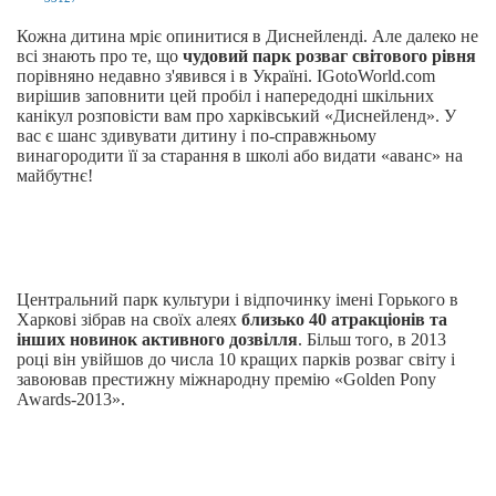
Кожна дитина мріє опинитися в Диснейленді. Але далеко не
всі знають про те, що
чудовий парк розваг світового рівня
порівняно недавно з'явився і в Україні. IGotoWorld.com
вирішив заповнити цей пробіл і напередодні шкільних
канікул розповісти вам про харківський «Диснейленд». У
вас є шанс здивувати дитину і по-справжньому
винагородити її за старання в школі або видати «аванс» на
майбутнє!
Центральний парк культури і відпочинку імені Горького в
Харкові зібрав на своїх алеях
близько 40 атракціонів та
інших новинок активного дозвілля
. Більш того, в 2013
році він увійшов до числа 10 кращих парків розваг світу і
завоював престижну міжнародну премію «Golden Pony
Awards-2013».