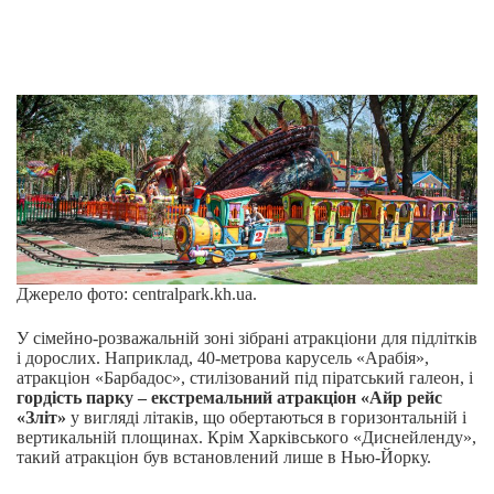
Джерело фото: centralpark.kh.ua.
У сімейно-розважальній зоні зібрані атракціони для підлітків
і дорослих. Наприклад, 40-метрова карусель «Арабія»,
атракціон «Барбадос», стилізований під піратський галеон, і
гордість парку – екстремальний атракціон «Айр рейс
«Зліт»
у вигляді літаків, що обертаються в горизонтальній і
вертикальній площинах. Крім Харківського «Диснейленду»,
такий атракціон був встановлений лише в Нью-Йорку.