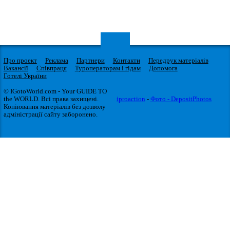
Про проект
Реклама
Партнери
Контакти
Передрук матеріалів
Вакансії
Співпраця
Туроператорам і гідам
Допомога
Готелі України
© IGotoWorld.com - Your GUIDE TO
the WORLD. Всі права захищені.
iproaction
-
Фото - DepositPhotos
Копіювання матеріалів без дозволу
адміністрації сайту заборонено.