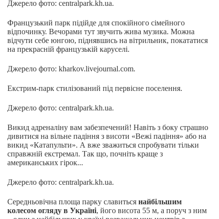
Джерело фото: centralpark.kh.ua.
Французький парк підійде для спокійного сімейного
відпочинку. Вечорами тут звучить жива музика. Можна
відчути себе юнгою, піднявшись на вітрильник, покататися
на прекрасній французькій каруселі.
Джерело фото: kharkov.livejournal.com.
Екстрим-парк стилізований під первісне поселення.
Джерело фото: centralpark.kh.ua.
Викид адреналіну вам забезпечений! Навіть з боку страшно
дивитися на вільне падіння з висоти «Вежі падіння» або на
викид «Катапульти». А вже зважиться спробувати тільки
справжній екстремал. Так що, почніть краще з
американських гірок...
Джерело фото: centralpark.kh.ua.
Середньовічна площа парку славиться
найбільшим
колесом огляду в Україні
, його висота 55 м, а поруч з ним