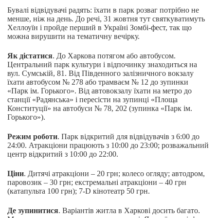
Бувалі відвідувачі радять: їхати в парк розваг потрібно не
менше, ніж на день. До речі, 31 жовтня тут святкуватимуть
Хеллоуїн і пройде перший в Україні Зомбі-фест, так що
можна вирушити на тематичну вечірку.
Як дістатися
. До Харкова потягом або автобусом.
Центральний парк культури і відпочинку знаходиться на
вул. Сумській, 81. Від Південного залізничного вокзалу
їхати автобусом № 278 або трамваєм № 12 до зупинки
«Парк ім. Горького». Від автовокзалу їхати на метро до
станції «Радянська» і пересісти на зупинці «Площа
Конституції» на автобуси № 78, 202 (зупинка «Парк ім.
Горького»).
Режим роботи
. Парк відкритий для відвідувачів з 6:00 до
24:00. Атракціони працюють з 10:00 до 23:00; розважальний
центр відкритий з 10:00 до 22:00.
Ціни
. Дитячі атракціони – 20 грн; колесо огляду; автодром,
паровозик – 30 грн; екстремальні атракціони – 40 грн
(катапульта 100 грн); 7-D кінотеатр 50 грн.
Де зупинитися
. Варіантів житла в Харкові досить багато.