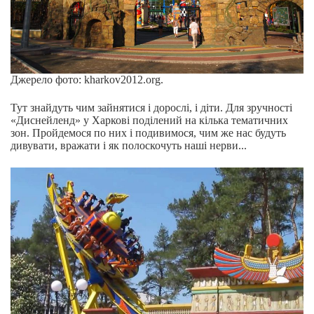
Джерело фото: kharkov2012.org.
Тут знайдуть чим зайнятися і дорослі, і діти. Для зручності
«Диснейленд» у Харкові поділений на кілька тематичних
зон. Пройдемося по них і подивимося, чим же нас будуть
дивувати, вражати і як полоскочуть наші нерви...