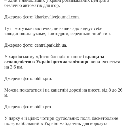
– один з найбільших у країні розважальних центрів з
безліччю автоматів для ігор.
Джерело фото: kharkov.livejournal.com.
Тут і мотузкові містечка, де ваше чадо відчує себе
«людиною-павуком», і автодром, середньовічний тир.
Джерело фото: centralpark.kh.ua.
У харківському «Диснейленді» працює і
краща за
оснащеністю в Україні дитяча залізниця
, вона тягнеться
на 3,6 км.
Джерело фото: otdih.pro.
Можна покататися і на канатній дорозі на висоті від 8 до 26
м.
Джерело фото: otdih.pro.
У парку є й цілих чотири футбольних поля, баскетбольне
поле, найбільший в Україні майданчик для воркаута.