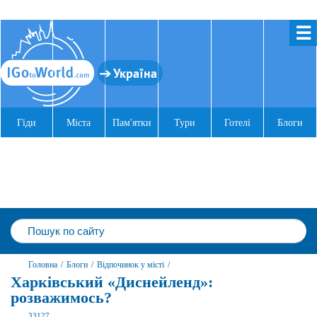
☰
Україна
Гіди
Міста
Пам'ятки
Тури
Готелі
Блоги
Головна
/
Блоги
/
Відпочинок у місті
/
Харківський «Диснейленд»:
розважимось?
33127