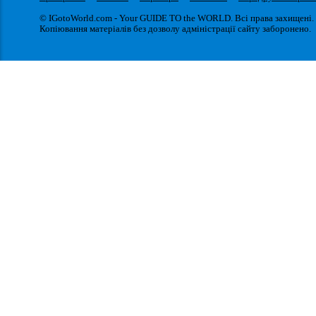
© IGotoWorld.com - Your GUIDE TO the WORLD. Всі права захищені.
Копіювання матеріалів без дозволу адміністрації сайту заборонено.