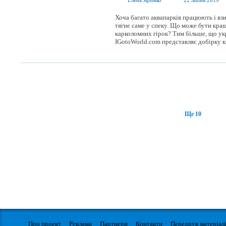
Елена Яримко
22 липня 2019
Хоча багато аквапарків працюють і взим
тягне саме у спеку. Що може бути кра
карколомних гірок? Тим більше, що ук
IGotoWorld.com представляє добірку кр
Ще 10
Про проект
Реклама
Партнери
Контакти
Передрук матеріал