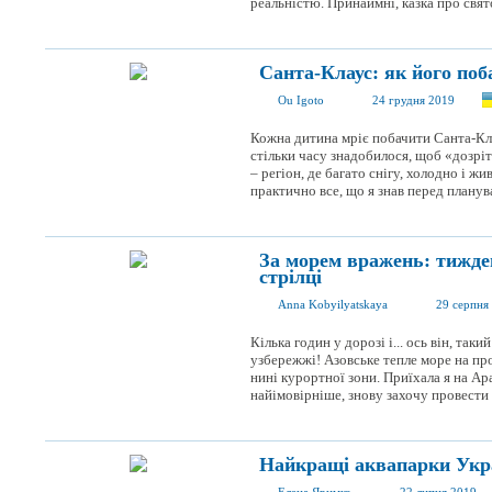
реальністю. Принаймні, казка про свято
Санта-Клаус: як його поб
Ou Igoto
24 грудня 2019
Кожна дитина мріє побачити Санта-Клау
стільки часу знадобилося, щоб «дозріт
– регіон, де багато снігу, холодно і ж
практично все, що я знав перед планува
За морем вражень: тижде
стрілці
Anna Kobyilyatskaya
29 серпня
Кілька годин у дорозі і... ось він, та
узбережжі! Азовське тепле море на пр
нині курортної зони. Приїхала я на Ар
найімовірніше, знову захочу провести с
Найкращі аквапарки Укра