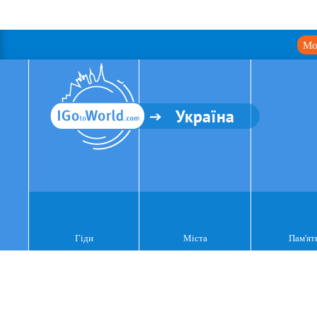
Мо
Україна
Гіди
Міста
Пам'ят