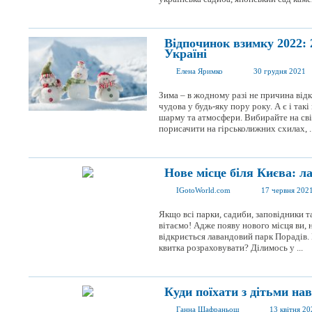
Відпочинок взимку 2022: 2
Україні
Елена Яримко
30 грудня 2021
Зима – в жодному разі не причина відкл
чудова у будь-яку пору року. А є і так
шарму та атмосфери. Вибирайте на сві
порисачити на гірськолижних схилах, ..
Нове місце біля Києва: л
IGotoWorld.com
17 червня 202
Якщо всі парки, садиби, заповідники т
вітаємо! Адже появу нового місця ви, н
відкриється лавандовий парк Порадів. 
квитка розраховувати? Ділимось у ...
Куди поїхати з дітьми на
Ганна Шафраньош
13 квітня 20