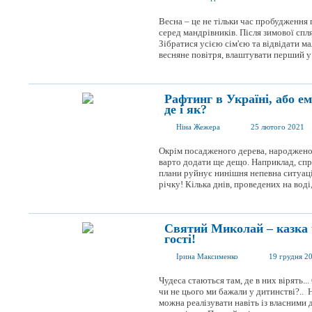
Весна – це не тільки час пробудження 
серед мандрівників. Після зимової спл
Зібратися усією сім'єю та відвідати м
весняне повітря, влаштувати перший у 
Рафтинг в Україні, або ем
де і як?
Ніна Жежера
25 лютого 2021
Окрім посадженого дерева, народженої
варто додати ще дещо. Наприклад, сп
плани руйнує нинішня непевна ситуаці
річку! Кілька днів, проведених на воді
Святий Миколай – казка 
гості!
Ірина Максименко
19 грудня 2
Чудеса стаються там, де в них вірять.
чи не цього ми бажали у дитинстві?.. 
можна реалізувати навіть із власними