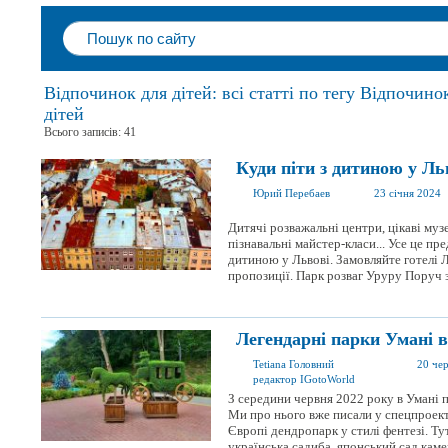
Відпочинок для дітей: всі статті по тегу Відпочино
дітей
Всього записів: 41
Куди піти з дитиною у Льв
Юрий Перебаев
23 січня 2024
Дитячі розважальні центри, цікаві музе
пізнавальні майстер-класи... Усе це пр
дитиною у Львові. Замовляйте готелі Л
пропозиції. Парк розваг Уруру Поруч з
Легендарні парки Умані 
Tetiana Головний
20 че
редактор IGotoWorld
З середини червня 2022 року в Умані 
Ми про нього вже писали у спецпроект
Європі дендропарк у стилі фентезі. Ту
українська садиба, японський сад камені