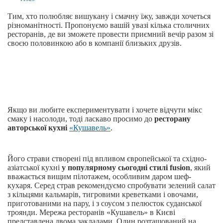
Тим, хто полюбляє вишукану і смачну їжу, завжди хочеться
різноманітності. Пропонуємо вашій увазі кілька столичних
ресторанів, де ви зможете провести приємний вечір разом зі
своєю половинкою або в компанії близьких друзів.
Якщо ви любите експериментувати і хочете відчути мікс
смаку і насолоди, тоді ласкаво просимо до
ресторану
авторської кухні
«Кушавель»
.
Його страви створені під впливом європейської та східно-
азіатської кухні
у популярному сьогодні стилі fusion
, який
вважається вищим пілотажем, особливим даром шеф-
кухаря. Серед страв рекомендуємо спробувати зелений салат
з кільцями кальмарів, тигровими креветками і овочами,
приготованими на пару, і з соусом з пелюсток суданської
троянди. Мережа ресторанів «Кушавель» в Києві
представлена двома закладами. Один розташований на