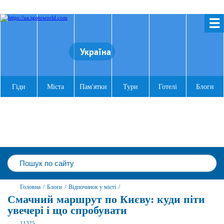
☰
Україна
Гіди
Міста
Пам'ятки
Тури
Готелі
Блоги
Головна
/
Блоги
/
Відпочинок у місті
/
Смачний маршрут по Києву: куди піти
увечері і що спробувати
11325