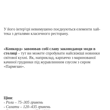
У його інтер'єрі невимушено поєднуються елементи хай-
тека з деталями класичного ресторану.
«Конкорд» завоював собі славу законодавця моди в
столиці
– тут ви можете спробувати найсвіжіші новинки
світової кухні. Як, наприклад, карпаччо з маринованої
качиної грудинки під журавлинним соусом з сиром
«Пармезан».
Ціни
:
- Роли – 75–305 гривень
- Салати – 120–435 гривень