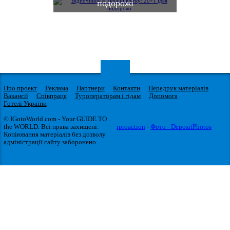
подорожі
Про проект
Реклама
Партнери
Контакти
Передрук матеріалів
Вакансії
Співпраця
Туроператорам і гідам
Допомога
Готелі України
© IGotoWorld.com - Your GUIDE TO
the WORLD. Всі права захищені.
iproaction
-
Фото - DepositPhotos
Копіювання матеріалів без дозволу
адміністрації сайту заборонено.