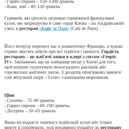
- Гарячі страви – 150–1300 гривень
- Кава, чай – 40–130 гривень
Гурманів, які цінують шедеври справжньої французької
кухні, ми запрошуємо в саме серце Києва – на Андріївський
узвіз, в
ресторан
«Кафе де Парі»
(Cafe de Paris).
Його інтер'єр перенесе вас в романтичну Францію, а чудові
страви змусять забути про всі турботи і тривоги.
Гордість
ресторану – це жаб'ячі лапки в клярі з соусом «Генріх
IV»
. Зауважимо, що це найкраще місце у Києві для того,
щоб вперше скуштувати виноградних равликів або
горезвісних жаб'ячих лапок. З десертів обов'язково замовте
собі яблучний пиріг «Татін» з ванільним морозивом.
Ціни
:
- Салати – 75–80 гривень
- Гарячі страви – 60–190 гривень
- Десерти – 50–65 гривень
Якщо ви віддаєте перевагу індійській кухні або тільки
мрієте її спробувати, тоді неодмінно рушайте до
ресторану