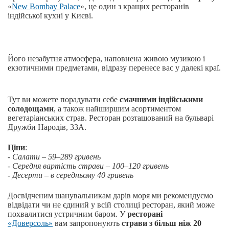
«
New Bombay Palace
», це один з кращих ресторанів
індійської кухні у Києві.
Його незабутня атмосфера, наповнена живою музикою і
екзотичними предметами, відразу перенесе вас у далекі краї.
Тут ви можете порадувати себе
смачними індійськими
солодощами
, а також найширшим асортиментом
вегетаріанських страв. Ресторан розташований на бульварі
Дружби Народів, 33А.
Ціни
:
- Салати – 59–289 гривень
- Середня вартість страви – 100–120 гривень
- Десерти – в середньому 40 гривень
Досвідченим шанувальникам дарів моря ми рекомендуємо
відвідати чи не єдиний у всій столиці ресторан, який може
похвалитися устричним баром. У
ресторані
«Доверсоль»
вам запропонують
страви з більш ніж 20