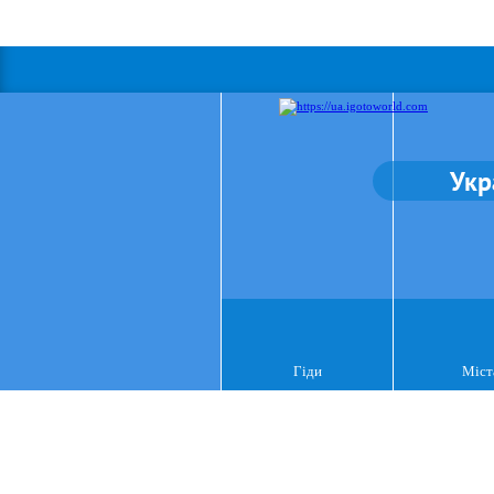
Укр
Гіди
Міст