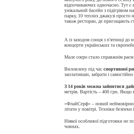
відпочиваючих одночасно. Тут є 
унікальний басейн з підігрівом н
парку, 10 теплих джакузі просто 
також ресторан, де пригощають ст
А із заходом сонця з п'ятниці до 
концерти українських та європейс
Мале озеро стало справжнім раєм
Виловлену під час
спортивної р
заплативши, забрати і самостійн
З 14 років можна зайнятися дай
метрів. Вартість – 400 грн. Якщо 
«ФлайСерф» – новий неймовірний
літати у повітрі. Техніки безпеки
Ніякої особливої підготовки не п
човнах.