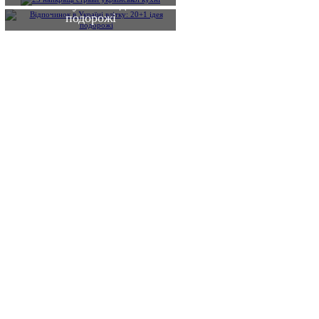
влітку: 20+1 ідея
подорожі