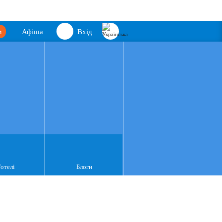
м
Афіша
Вхід
Готелі
Блоги