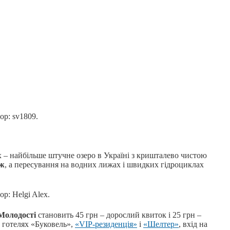
ор: sv1809.
их – найбільше штучне озеро в Україні з кришталево чистою
яж
, а пересування на водних лижах і швидких гідроциклах
р: Helgi Alex.
 Молодості
становить 45 грн – дорослий квиток і 25 грн –
у готелях «Буковель»,
«VIP-резиденція»
і
«Шелтер»
, вхід на