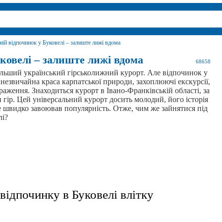
ній відпочинок у Буковелі – залиште лижі вдома
уковелі – залиште лижі вдома
68658
ільший український гірськолижний курорт. Але відпочинок у
 незвичайна краса карпатської природи, захоплюючі екскурсії,
раження. Знаходиться курорт в Івано-Франківській області, за
и гір. Цей універсальний курорт досить молодий, його історія
же швидко завоював популярність. Отже, чим же зайнятися під
лі?
 відпочинку в Буковелі влітку