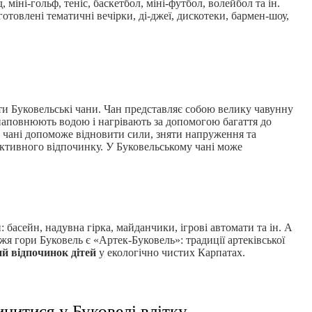
, міні-гольф, теніс, баскетбол, міні-футбол, волейбол та ін.
отовлені тематичні вечірки, ді-джеї, дискотеки, бармен-шоу,
ти Буковельські чани. Чан представляє собою велику чавунну
 наповнюють водою і нагрівають за допомогою багаття до
 чані допоможе відновити сили, зняти напруження та
активного відпочинку. У Буковельському чані може
: басейн, надувна гірка, майданчики, ігрові автомати та ін. А
жя гори Буковель є «Артек-Буковель»: традиції артеківської
й відпочинок дітей
у екологічно чистих Карпатах.
инитися у Буковелі влітку