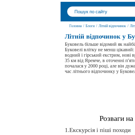
Головна
/
Блоги
/
Літній відпочинок
/
Літ
Літній відпочинок у Б
Буковель більше відомий як найб
Буковелі влітку не менш цікавий:
водний і гірський екстрим, нові в
35 км від Яремче, в оточенні п'ят
почалася у 2000 році, але він ду
час літнього відпочинку у Букове
Розваги на
1.Екскурсія і піші походи