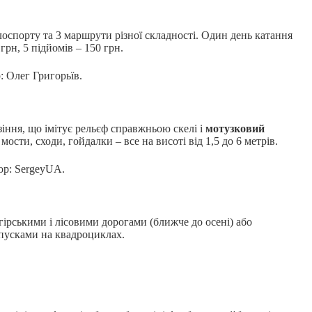
лоспорту та 3 маршрути різної складності. Один день катання
грн, 5 підйомів – 150 грн.
р: Олег Григорьїв.
іння, що імітує рельєф справжньою скелі і
мотузковий
мости, сходи, гойдалки – все на висоті від 1,5 до 6 метрів.
тор: SergeyUA.
ірськими і лісовими дорогами (ближче до осені) або
пусками на квадроциклах.