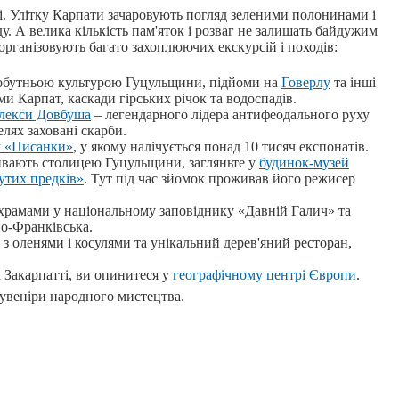
ижі. Улітку Карпати зачаровують погляд зеленими полонинами і
. А велика кількість пам'яток і розваг не залишать байдужим
 організовують багато захоплюючих екскурсій і походів:
амобутньою культурою Гуцульщини, підйоми на
Говерлу
та інші
 Карпат, каскади гірських річок та водоспадів.
лекси Довбуша
– легендарного лідера антифеодального руху
елях заховані скарби.
м «Писанки»
, у якому налічується понад 10 тисяч експонатів.
ивають столицею Гуцульщини, загляньте у
будинок-музей
утих предків»
. Тут під час зйомок проживав його режисер
рамами у національному заповіднику «Давній Галич» та
о-Франківська.
з оленями і косулями та унікальний дерев'яний ресторан,
 Закарпатті, ви опинитеся у
географічному центрі Європи
.
сувеніри народного мистецтва.