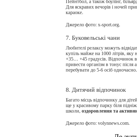
Пейнтбол, а також боулінг, більярд
Для яскравих вечорів і ночей приг
караоке.
Джерело фото: x-sport.org.
7. Буковельські чани
Любителі релаксу можуть відвіда
купіль майже на 1000 літрів, яку
+35… +45 градусів. Відпочинок в
привести організм в тонус після 
перебувати до 5-6 осіб одночасно.
8. Дитячий відпочинок
Багато місць відпочинку для дітей
ще у красивому парку біля підніж
школи,
оздоровлення та активни
Джерело фото: volynnews.com.
Де зуп