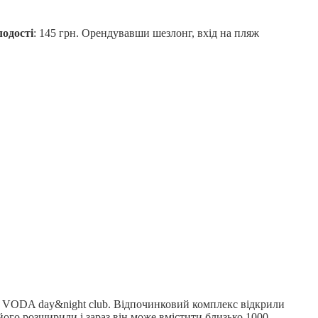
лодості
: 145 грн. Орендувавши шезлонг, вхід на пляж
є VODA day&night club. Відпочинковий комплекс відкрили
його розширили і зараз він може вмістити близько 1000