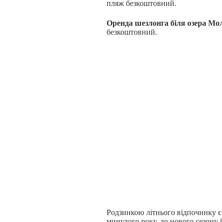
пляж безкоштовний.
Оренда шезлонга біля озера Мо
безкоштовний.
Родзинкою літнього відпочинку 
минулого року, до нового сезону 