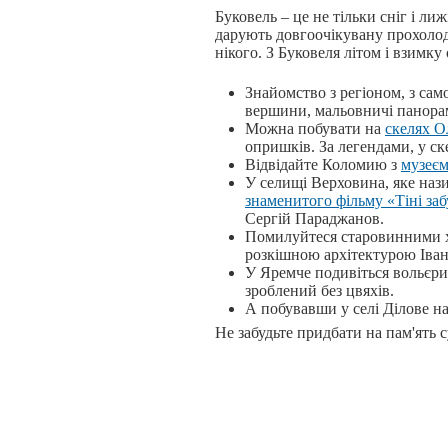
Буковель – це не тільки сніг і л
дарують довгоочікувану прохолоду
нікого. З Буковеля літом і взимку
Знайомство з регіоном, з с
вершини, мальовничі панорами
Можна побувати на
скелях О
опришків. За легендами, у ск
Відвідайте Коломию з
музеє
У селищі Верховина, яке наз
знаменитого фільму «Тіні заб
Сергій Параджанов.
Помилуйтеся старовинними х
розкішною архітектурою Іван
У Яремче подивіться вольєри 
зроблений без цвяхів.
А побувавши у селі Ділове на
Не забудьте придбати на пам'ять 