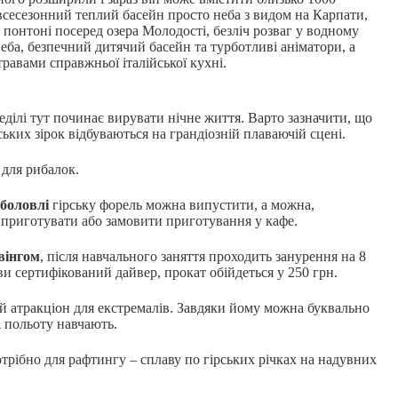
всесезонний теплий басейн просто неба з видом на Карпати,
а понтоні посеред озера Молодості, безліч розваг у водному
неба, безпечний дитячий басейн та турботливі аніматори, а
равами справжньої італійської кухні.
неділі тут починає вирувати нічне життя. Варто зазначити, що
ьких зірок відбуваються на грандіозній плаваючій сцені.
 для рибалок.
иболовлі
гірську форель можна випустити, а можна,
о приготувати або замовити приготування у кафе.
вінгом
, після навчального заняття проходить занурення на 8
ви сертифікований дайвер, прокат обійдеться у 250 грн.
 атракціон для екстремалів. Завдяки йому можна буквально
 і польоту навчають.
отрібно для рафтингу – сплаву по гірських річках на надувних