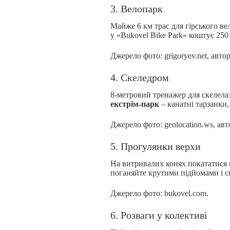
3. Велопарк
Майже 6 км трас для гірського ве
у «Bukovel Bike Park» коштує 250 
Джерело фото: grigoryev.net, авто
4. Скеледром
8-метровий тренажер для скелелаз
екстрім-парк
– канатні тарзанки, 
Джерело фото: geolocation.ws, ав
5. Прогулянки верхи
На витривалих конях покататися г
поганяйте крутими підйомами і с
Джерело фото: bukovel.com.
6. Розваги у колективі