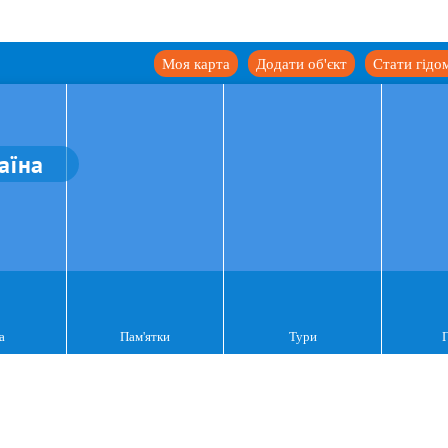
Моя карта
Додати об'єкт
Стати гідо
аїна
а
Пам'ятки
Тури