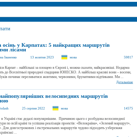
рпати
а осінь у Карпатах: 5 найкращих маршрутів
ими лісами
на Іваненко
13 жовтня 2023
мова
59817
іси Карпат – найбільші за площею в Європі і, можна сказати, найкрасивіші. Недарма
ать до Всесвітньої природної спадщини ЮНЕСКО. А найбільш красиві вони – восени,
буків починає переливатися жовтими, червоними, брунатними відтінками. Ми ...
Детальніше
 найпопулярніших велосипедних маршрутів
ною
Podash
25 серпня 2022
мова
14575
в Україні стає дедалі популярнішим. Причиною цього є розбудова велосипедної
ури по всій країні та успішна реалізація проектів: «Велокраїна», «Зелений маршрут»,
. Для довгострокових і екстремальних маршрутів чудово підходить узбережжя
аїнські ...