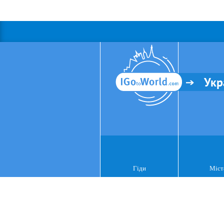
Укр
Гіди
Міст