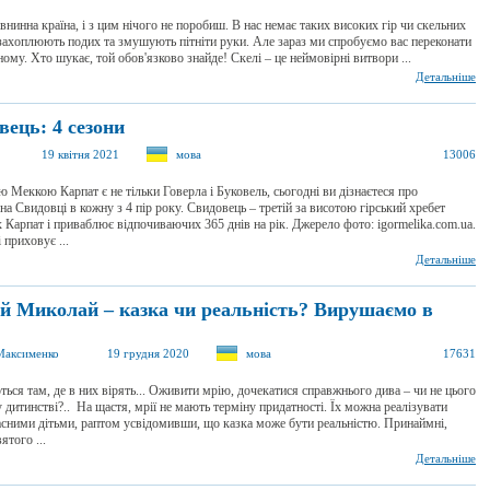
івнинна країна, і з цим нічого не поробиш. В нас немає таких високих гір чи скельних
захоплюють подих та змушують пітніти руки. Але зараз ми спробуємо вас переконати
ому. Хто шукає, той обов'язково знайде! Скелі – це неймовірні витвори ...
Детальніше
вець: 4 сезони
19 квітня 2021
мова
13006
 Меккою Карпат є не тільки Говерла і Буковель, сьогодні ви дізнаєтеся про
на Свидовці в кожну з 4 пір року. Свидовець – третій за висотою гірський хребет
 Карпат і приваблює відпочиваючих 365 днів на рік. Джерело фото: igormelika.com.ua.
 приховує ...
Детальніше
й Миколай – казка чи реальність? Вирушаємо в
Максименко
19 грудня 2020
мова
17631
ться там, де в них вірять... Оживити мрію, дочекатися справжнього дива – чи не цього
 дитинстві?.. На щастя, мрії не мають терміну придатності. Їх можна реалізувати
ласними дітьми, раптом усвідомивши, що казка може бути реальністю. Принаймні,
ятого ...
Детальніше