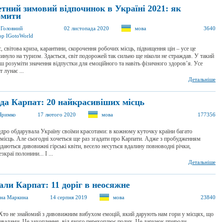
тний зимовий відпочинок в Україні 2021: як
омити
a Головний
02 листопада 2020
мова
3640
ор IGotoWorld
, світова криза, карантини, скорочення робочих місць, підвищення цін – усе це
инуло на туризм. Здається, світ подорожей так сильно ще ніколи не страждав. У такий
ш розуміти значення відпустки для емоційного та навіть фізичного здоров’я. Усе
т лунає ...
Детальніше
да Карпат: 20 найкрасивіших місць
Яримко
17 лютого 2020
мова
177356
дро обдарувала Україну своїми красотами: в кожному куточку країни багато
місць. Але сьогодні хочеться ще раз згадати про Карпати. Адже з пробудженням
даються дивовижні гірські квіти, весело несуться вдалину повноводні річки,
зкраї полонини... І ...
Детальніше
али Карпат: 11 доріг в неосяжне
на Маркина
14 серпня 2019
мова
23840
то не знайомий з дивовижним вибухом емоцій, який дарують нам гори у місцях, що
евалами. Це захоплення, від якого перехоплює подих. Це дарунок природи