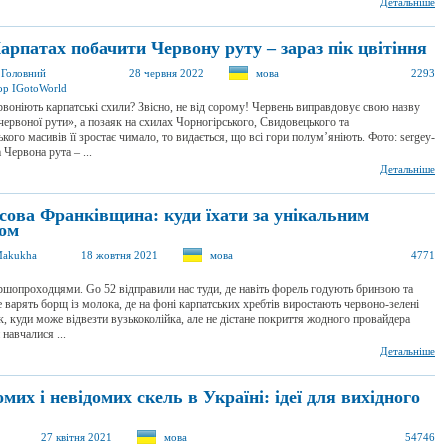
Детальніше
арпатах побачити Червону руту – зараз пік цвітіння
a Головний
28 червня 2022
мова
2293
ор IGotoWorld
рвоніють карпатські схили? Звісно, не від сорому! Червень виправдовує свою назву
червоної рути», а позаяк на схилах Чорногірського, Свидовецького та
ого масивів її зростає чимало, то видається, що всі гори полум’яніють. Фото: sergey-
 Червона рута – ...
Детальніше
сова Франківщина: куди їхати за унікальним
дом
Makukha
18 жовтня 2021
мова
4771
шопроходцями. Go 52 відправили нас туди, де навіть форель годують бринзою та
 варять борщ із молока, де на фоні карпатських хребтів виростають червоно-зелені
к, куди може відвезти вузькоколійка, але не дістане покриття жодного провайдера
 навчалися ...
Детальніше
омих і невідомих скель в Україні: ідеї для вихідного
27 квітня 2021
мова
54746