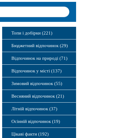
Топи і добірки (221)
Бюджетний відпочинок (29)
Відпочинок на природі (71)
Відпочинок у місті (137)
Зимовий відпочинок (55)
Весняний відпочинок (21)
Літній відпочинок (37)
Осінній відпочинок (19)
Цікаві факти (192)