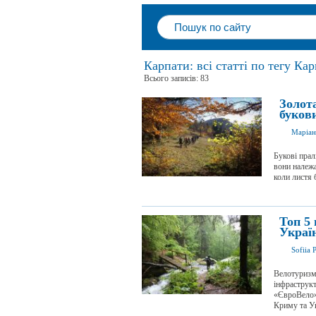
Карпати: всі статті по тегу Ка
Всього записів: 83
Золот
буков
Маріан
Букові прал
вони належ
коли листя 
Топ 5
Украї
Sofiia 
Велотуризм 
інфраструкт
«ЄвроВело»
Криму та Укр