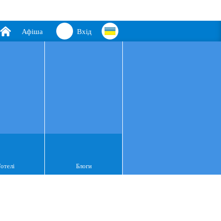
Афіша
Вхід
Готелі
Блоги