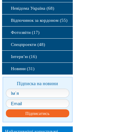
Невідома Україна (68)
Відпочинок за кордоном (55)
Фотозвіти (17)
Спецпроекти (48)
Інтерв’ю (16)
Новини (31)
Підписка на новини
Підписатись
Найактивніші користувачі