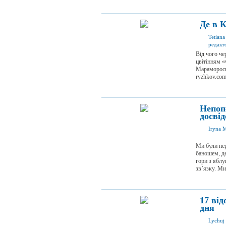
Де в К
Tetian
редакт
Від чого че
цвітінням «
Марамороськ
ryzhkov.com
Непоп
досві
Iryna 
Ми були пер
баношем, де
гори з яблу
зв’язку. Ми
17 від
дня
Lychuj