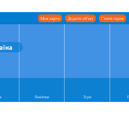
Моя карта
Додати об'єкт
Стати гідом
аїна
а
Пам'ятки
Тури