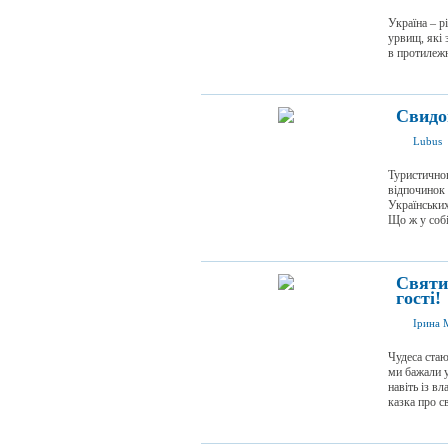
Україна – р
урвищ, які 
в протилежн
Свидо
Lubus
Туристичною
відпочинок 
Українських
Що ж у собі
Святи
гості!
Ірина 
Чудеса стаю
ми бажали у
навіть із в
казка про св