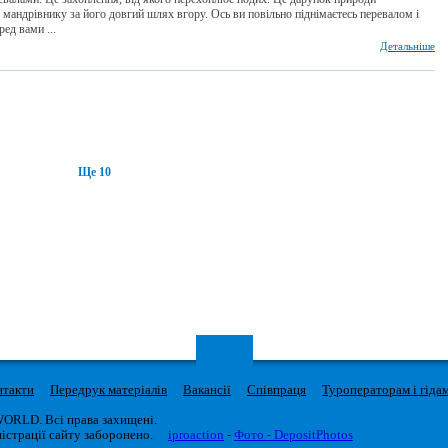
мандрівнику за його довгий шлях вгору. Ось ви повільно піднімаєтесь перевалом і
ред вами ...
Детальніше
Ще 10
нтакти
Передрук матеріалів
Вакансії
Співпраця
Туроператорам і гіда
WORLD. Всі права захищені.
істрації сайту заборонено.
iproaction
-
Фото - DepositPhotos