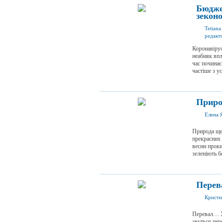
Бюдже
зекон
Tetian
редакт
Коронавірус
неабияк впл
час починає
частіше з ус
Приро
Елена 
Природа ще
прекрасних 
весни проки
зеленіють бе
Перев
Кристи
Перевал… Х
звуться пер