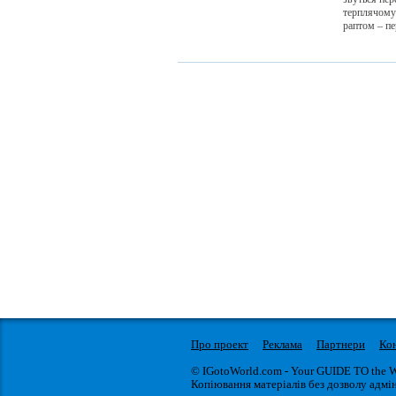
терплячому 
раптом – пе
Про проект
Реклама
Партнери
Ко
© IGotoWorld.com - Your GUIDE TO the 
Копіювання матеріалів без дозволу адмін