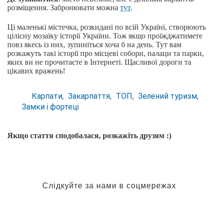
розміщення. Забронювати можна
тут
.
Ці маленькі містечка, розкидані по всій Україні, створюють
цілісну мозаїку історії України. Тож якщо проїжджатимете
повз якесь із них, зупиніться хоча б на день. Тут вам
розкажуть такі історії про місцеві собори, палаци та парки,
яких ви не прочитаєте в Інтернеті. Щасливої дороги та
цікавих вражень!
Карпати
Закарпаття
ТОП
Зелений туризм
Замки і фортеці
Якщо стаття сподобалася, розкажіть друзям :)
Слідкуйте за нами в соцмережах