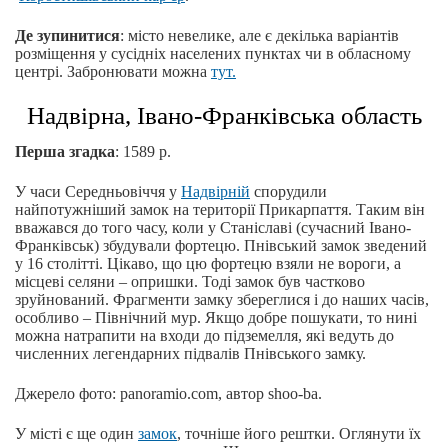
Де зупинитися
: місто невелике, але є декілька варіантів
розміщення у сусідніх населених пунктах чи в обласному
центрі. Забронювати можна
тут.
Надвірна, Івано-Франківська область
Перша згадка
: 1589 р.
У часи Середньовіччя у
Надвірній
спорудили
найпотужніший замок на території Прикарпаття. Таким він
вважався до того часу, коли у Станіславі (сучасний Івано-
Франківськ) збудували фортецю. Пнівський замок зведений
у 16 столітті. Цікаво, що цю фортецю взяли не вороги, а
місцеві селяни – опришки. Тоді замок був частково
зруйнований. Фрагменти замку збереглися і до наших часів,
особливо – Північний мур. Якщо добре пошукати, то нині
можна натрапити на входи до підземелля, які ведуть до
численних легендарних підвалів Пнівського замку.
Джерело фото: panoramio.com, автор shoo-ba.
У місті є ще один
замок
, точніше його рештки. Оглянути їх