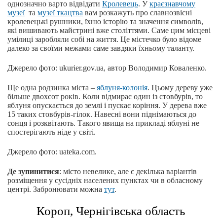
однозначно варто відвідати
Кролевець
. У
краєзнавчому
музеї
та
музеї ткацтва
вам розкажуть про славнозвісні
кролевецькі рушники, їхню історію та значення символів,
які вишивають майстрині вже століттями. Саме цим місцеві
умілиці заробляли собі на життя. Це містечко було відоме
далеко за своїми межами саме завдяки їхньому таланту.
Джерело фото: ukurier.gov.ua, автор Володимир Коваленко.
Ще одна родзинка міста –
яблуня-колонія
. Цьому дереву уже
більше двохсот років. Коли відмирає один із стовбурів, то
яблуня опускається до землі і пускає коріння. У дерева вже
15 таких стовбурів-гілок. Навесні вони піднімаються до
сонця і розквітають. Такого явища на прикладі яблуні не
спостерігають ніде у світі.
Джерело фото: uateka.com.
Де зупинитися
: місто невелике, але є декілька варіантів
розміщення у сусідніх населених пунктах чи в обласному
центрі. Забронювати можна
тут
.
Короп, Чернігівська область