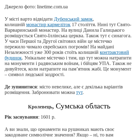
Джерело фото: linetime.com.ua
У місті варто відвідати
Дубенський замок
,
колишній
монастир кармеліток
17 століття. Нині тут Свято-
Варваринський монастир. На вулиці Данила Галицького
розміщується Свято-Іллінська церква. Також тут є синагога.
У часи Першої та Другої світових війн це містечко
пережило чимало єврейських погромів! На майдані
Незалежності уже 300 років стоїть колишній
контрактовий
будинок
. Унікальне містечко і тим, що тут можна натрапити
на монументи і радянським воїнам, і бійцям УПА. Також не
дивуйтеся, коли натрапите на пам’ятник жабі. Це монумент
– символ людської заздрості.
Де зупинитися
: місто невелике, але є декілька варіантів
розміщення. Забронювати можна
тут
.
, Сумська область
Кролевець
Рік заснування
: 1601 р.
А ви знали, що орнаменти на рушниках мають своє
закодоване символічне значення? Якщо – ні, то вам