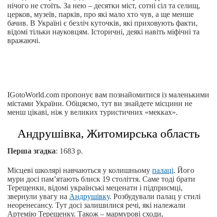
нічого не стоїть. За нею – десятки міст, сотні сіл та селищ,
церков, музеїв, парків, про які мало хто чув, а ще менше
бачив. В Україні є безліч куточків, які приховують факти,
відомі тільки науковцям. Історичні, деякі навіть міфічні та
вражаючі.
IGotoWorld.com пропонує вам познайомитися із маленькими
містами України. Обіцяємо, тут ви знайдете місцини не
менш цікаві, ніж у великих туристичних «мекках».
Андрушівка, Житомирська область
Перша згадка
: 1683 р.
Місцеві школярі навчаються у колишньому
палаці
. Його
мури досі пам’ятають блиск 19 століття. Саме тоді брати
Терещенки, відомі українські меценати і підприємці,
звернули увагу на
Андрушівку
. Розбудували палац у стилі
неоренесансу. Тут досі залишилися речі, які належали
Артемію Терещенку. Також – мармурові сходи,