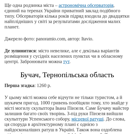
Ще одна родзинка міста –
астрономічна обсерваторія
,
єдиний на теренах України приватний заклад подібного
типу. Обсерваторія кілька років підряд входила до двадцятки
найплідніших у світі за результатами дослідження малих
планет.
Джерело фото: panoramio.com, автор: Itavio.
Де зупинитися
: місто невелике, але є декілька варіантів
розміщення у сусідніх населених пунктах чи в обласному
центрі. Забронювати можна
тут
.
Бучач, Тернопільська область
Перша згадка
: 1260 р.
У цьому місті можна себе відчути не тільки туристом, а й
шукачем пригод. 1000 гривень пообіцяли тому, хто знайде у
місті могилу скульптора Івана Пінзеля. Саме Бучачу майстер
залишив багато своїх творінь. З-під руки Пінзеля вийшли
скульптури Успенського собору,
місцевої ратуші
. До слова,
ця споруда в архітектурному плані є однією з
найдосконаліших ратуш в Україні. Також вона оздоблена