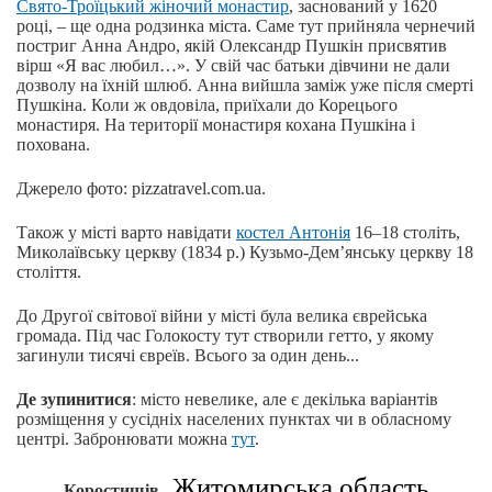
Свято-Троїцький жіночий монастир
, заснований у 1620
році, – ще одна родзинка міста. Саме тут прийняла чернечий
постриг Анна Андро, якій Олександр Пушкін присвятив
вірш «Я вас любил…». У свій час батьки дівчини не дали
дозволу на їхній шлюб. Анна вийшла заміж уже після смерті
Пушкіна. Коли ж овдовіла, приїхали до Корецього
монастиря. На території монастиря кохана Пушкіна і
похована.
Джерело фото: pizzatravel.com.ua.
Також у місті варто навідати
костел Антонія
16–18 століть,
Миколаївську церкву (1834 р.) Кузьмо-Дем’янську церкву 18
століття.
До Другої світової війни у місті була велика єврейська
громада. Під час Голокосту тут створили гетто, у якому
загинули тисячі євреїв. Всього за один день...
Де зупинитися
: місто невелике, але є декілька варіантів
розміщення у сусідніх населених пунктах чи в обласному
центрі. Забронювати можна
тут
.
, Житомирська область
Коростишів