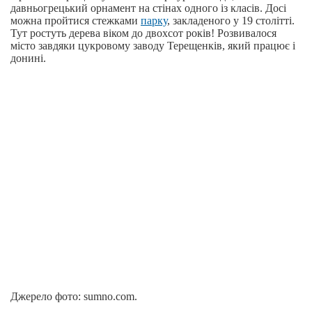
давньогрецький орнамент на стінах одного із класів. Досі
можна пройтися стежками
парку
, закладеного у 19 столітті.
Тут ростуть дерева віком до двохсот років! Розвивалося
місто завдяки цукровому заводу Терещенків, який працює і
донині.
Джерело фото: sumno.com.