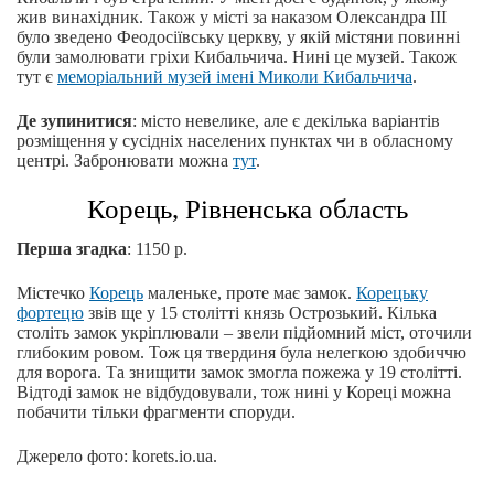
жив винахідник. Також у місті за наказом Олександра ІІІ
було зведено Феодосіївську церкву, у якій містяни повинні
були замолювати гріхи Кибальчича. Нині це музей. Також
тут є
меморіальний музей імені Миколи Кибальчича
.
Де зупинитися
: місто невелике, але є декілька варіантів
розміщення у сусідніх населених пунктах чи в обласному
центрі. Забронювати можна
тут
.
Корець, Рівненська область
Перша згадка
: 1150 р.
Містечко
Корець
маленьке, проте має замок.
Корецьку
фортецю
звів ще у 15 столітті князь Острозький. Кілька
століть замок укріплювали – звели підйомний міст, оточили
глибоким ровом. Тож ця твердиня була нелегкою здобиччю
для ворога. Та знищити замок змогла пожежа у 19 столітті.
Відтоді замок не відбудовували, тож нині у Кореці можна
побачити тільки фрагменти споруди.
Джерело фото: korets.io.ua.