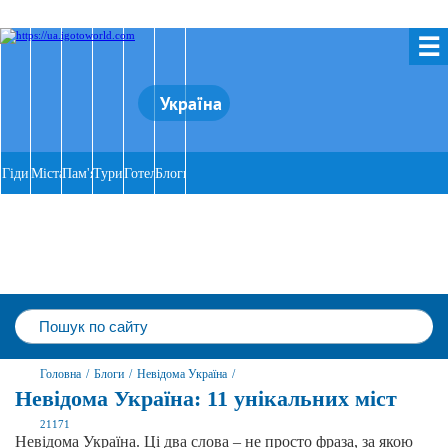
☰
Україна
Гіди
Міста
Пам'ятки
Тури
Готелі
Блоги
Головна
/
Блоги
/
Невідома Україна
/
Невідома Україна: 11 унікальних міст
21171
Невідома Україна. Ці два слова – не просто фраза, за якою