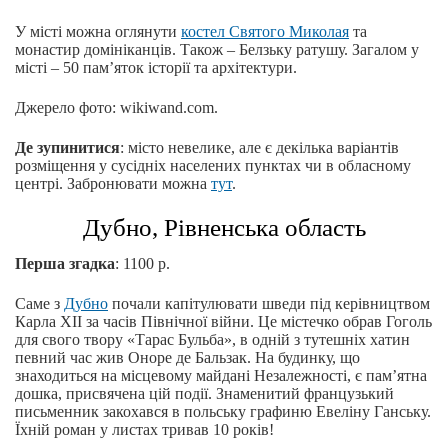
У місті можна оглянути
костел Святого Миколая
та
монастир домініканців. Також – Белзьку ратушу. Загалом у
місті – 50 пам’яток історії та архітектури.
Джерело фото: wikiwand.com.
Де зупинитися
: місто невелике, але є декілька варіантів
розміщення у сусідніх населених пунктах чи в обласному
центрі. Забронювати можна
тут
.
Дубно, Рівненська область
Перша згадка
: 1100 р.
Саме з
Дубно
почали капітулювати шведи під керівництвом
Карла XII за часів Північної війни. Це містечко обрав Гоголь
для свого твору «Тарас Бульба», в одній з тутешніх хатин
певний час жив Оноре де Бальзак. На будинку, що
знаходиться на місцевому майдані Незалежності, є пам’ятна
дошка, присвячена цій події. Знаменитий французький
письменник закохався в польську графиню Евеліну Ганську.
Їхній роман у листах тривав 10 років!