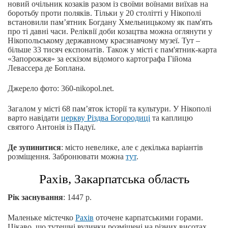
новий очільник козаків разом із своїми воїнами виїхав на
боротьбу проти поляків. Тільки у 20 столітті у Нікополі
встановили пам’ятник Богдану Хмельницькому як пам'ять
про ті давні часи. Реліквії доби козацтва можна оглянути у
Нікопольському державному краєзнавчому музеї. Тут –
більше 33 тисяч експонатів. Також у місті є пам'ятник-карта
«Запорожжя» за ескізом відомого картографа Гійома
Левассера де Боплана.
Джерело фото: 360-nikopol.net.
Загалом у місті 68 пам’яток історії та культури. У Нікополі
варто навідати
церкву Різдва Богородиці
та каплицю
святого Антонія із Падуї.
Де зупинитися
: місто невелике, але є декілька варіантів
розміщення. Забронювати можна
тут
.
Рахів, Закарпатська область
Рік заснування
: 1447 р.
Маленьке містечко
Рахів
оточене карпатськими горами.
Цікаво, що тутешні вулички розміщені на різних висотах.