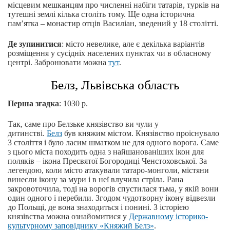
місцевим мешканцям про численні набіги татарів, турків на
тутешні землі кілька століть тому. Ще одна історична
пам’ятка – монастир отців Василіан, зведений у 18 столітті.
Де зупинитися
: місто невелике, але є декілька варіантів
розміщення у сусідніх населених пунктах чи в обласному
центрі. Забронювати можна
тут
.
Белз, Львівська область
Перша згадка
: 1030 р.
Так, саме про Белзьке князівство ви чули у
дитинстві.
Белз
був княжим містом. Князівство проіснувало
3 століття і було ласим шматком не для одного ворога. Саме
з цього міста походить одна з найшанованіших ікон для
поляків – ікона Пресвятої Богородиці Ченстоховської. За
легендою, коли місто атакували татаро-монголи, містяни
винесли ікону за мури і в неї влучила стріла. Рана
закровоточила, тоді на ворогів спустилася тьма, у якій вони
один одного і перебили. Згодом чудотворну ікону відвезли
до Польщі, де вона знаходиться і понині. З історією
князівства можна ознайомитися у
Державному історико-
культурному заповіднику «Княжий Белз»
.