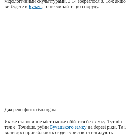
міфологічними скульптурами. З 14 збереглося 8. Тож якщо
ви будете в
Бучачі
, то не минайте цю споруду.
Джерело фото: risu.org.ua.
Як же старовинне місто може обійтися без замку. Тут він
теж є. Точніше, руїни
Бучацького замку
на березі ріки. Та і
вони досі приваблюють сюди туристів та нагадують