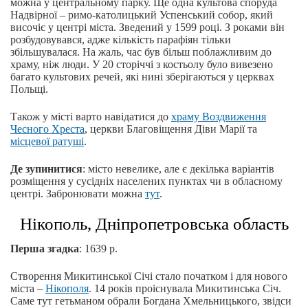
можна у центральному парку. Ще одна культова споруда
Надвірної – римо-католицький Успенський собор, який
височіє у центрі міста. Зведений у 1599 році. З роками він
розбудовувався, адже кількість парафіян тільки
збільшувалася. На жаль, час був більш поблажливим до
храму, ніж люди. У 20 сторіччі з костьолу було вивезено
багато культових речей, які нині зберігаються у церквах
Польщі.
Також у місті варто навідатися до
храму Воздвиження
Чесного Хреста
, церкви Благовіщення Діви Марії та
місцевої ратуші
.
Де зупинитися
: місто невелике, але є декілька варіантів
розміщення у сусідніх населених пунктах чи в обласному
центрі. Забронювати можна
тут
.
Нікополь, Дніпропетровська область
Перша згадка
: 1639 р.
Створення Микитинської Січі стало початком і для нового
міста –
Нікополя
. 14 років проіснувала Микитинська Січ.
Саме тут гетьманом обрали Богдана Хмельницького, звідси