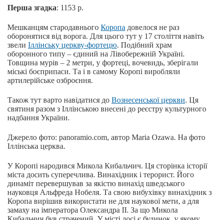
Перша згадка
: 1153 р.
Мешканцям стародавнього
Коропа
довелося не раз
оборонятися від ворога. Для цього тут у 17 століття навіть
звели
Іллінську церкву-фортецю
. Подібний храм
оборонного типу – єдиний на Лівобережній Україні.
Товщина мурів – 2 метри, у фортеці, вочевидь, зберігали
міські боєприпаси. Та і в самому Коропі виробляли
артилерійське озброєння.
Також тут варто навідатися до
Вознесенської церкви
. Ця
святиня разом з Іллінською внесені до реєстру культурного
надбання України.
Джерело фото: panoramio.com, автор Maria Ozawa. На фото
Іллінська церква.
У Коропі народився Микола Кибальчич. Ця сторінка історії
міста досить суперечлива. Винахідник і терорист. Його
динаміт перевершував за якістю винахід шведського
науковця Альфреда Нобеля. Та свою вибухівку винахідник з
Коропа вирішив використати не для наукової мети, а для
замаху на імператора Олександра ІІ. За що Микола
Кибальчич був страчений. У місті досі є будинок, у якому