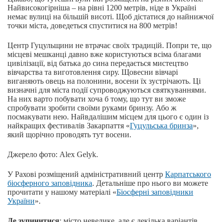
Найвисокогірніша – на рівні 1200 метрів, ніде в Україні
немає вулиці на більшій висоті. Щоб дістатися до найнижчої
точки міста, доведеться спуститися на 800 метрів!
Центр Гуцульщини не втрачає своїх традицій. Попри те, що
місцеві мешканці давно вже користуються всіма благами
цивілізації, від батька до сина передається мистецтво
вівчарства та виготовлення сиру. Щовесни вівчарі
виганяють овець на полонини, восени їх зустрічають. Ці
визначні для міста події супроводжуються святкуваннями.
На них варто побувати хоча б тому, що тут ви зможе
спробувати зробити своїми руками бринзу. Або ж
посмакувати нею. Найвдалішим місцем для цього є один із
найкращих фестивалів Закарпаття «
Гуцульська бринза
»,
який щорічно проводять тут восени.
Джерело фото: Alex Gelyk.
У Рахові розміщений адміністративний центр
Карпатського
біосферного заповідника
. Детальніше про нього ви можете
прочитати у нашому матеріалі «
Біосферні заповідники
України
».
Де зупинитися
: місто невелике, але є декілька варіантів