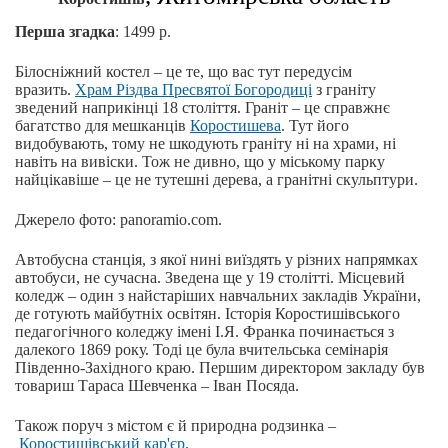
Перша згадка
: 1499 р.
Білосніжний костел – це те, що вас тут передусім
вразить.
Храм Різдва Пресвятої Богородиці
з граніту
зведений наприкінці 18 століття. Граніт – це справжнє
багатство для мешканців
Коростишева
. Тут його
видобувають, тому не шкодують граніту ні на храми, ні
навіть на вивіски. Тож не дивно, що у міському парку
найцікавіше – це не тутешні дерева, а гранітні скульптури.
Джерело фото: panoramio.com.
Автобусна станція, з якої нині виїздять у різних напрямках
автобуси, не сучасна. Зведена ще у 19 столітті. Місцевий
коледж – один з найстаріших навчальних закладів України,
де готують майбутніх освітян. Історія Коростишівського
педагогічного коледжу імені І.Я. Франка починається з
далекого 1869 року. Тоді це була вчительська семінарія
Південно-Західного краю. Першим директором закладу був
товариш Тараса Шевченка – Іван Посяда.
Також поруч з містом є й природна родзинка –
Коростишівський кар'єр
.