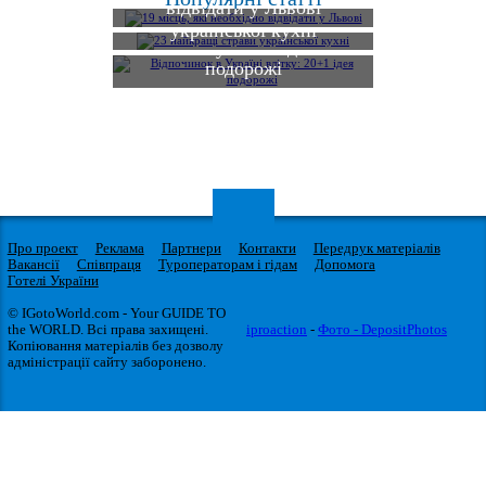
відвідати у Львові
23 найкращі страви
Відпочинок в Україні
української кухні
влітку: 20+1 ідея
подорожі
Про проект
Реклама
Партнери
Контакти
Передрук матеріалів
Вакансії
Співпраця
Туроператорам і гідам
Допомога
Готелі України
© IGotoWorld.com - Your GUIDE TO
the WORLD. Всі права захищені.
iproaction
-
Фото - DepositPhotos
Копіювання матеріалів без дозволу
адміністрації сайту заборонено.