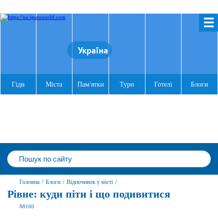
☰
Україна
Гіди
Міста
Пам'ятки
Тури
Готелі
Блоги
Головна
/
Блоги
/
Відпочинок у місті
/
Рівне: куди піти і що подивитися
88160