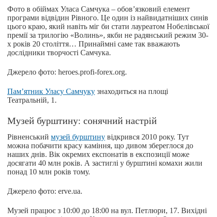
Фото в обіймах Уласа Самчука – обов’язковий елемент
програми відвідин Рівного. Це один із найвидатніших синів
цього краю, який навіть міг би стати лауреатом Нобелівської
премії за трилогію «Волинь», якби не радянський режим 30-
х років 20 століття… Принаймні саме так вважають
дослідники творчості Самчука.
Джерело фото: heroes.profi-forex.org.
Пам’ятник Уласу Самчуку
знаходиться на площі
Театральній, 1.
Музей бурштину: сонячний настрій
Рівненський
музей бурштину
відкрився 2010 року. Тут
можна побачити красу каміння, що дивом збереглося до
наших днів. Вік окремих експонатів в експозиції може
досягати 40 млн років. А застиглі у бурштині комахи жили
понад 10 млн років тому.
Джерело фото: erve.ua.
Музей працює з 10:00 до 18:00 на вул. Петлюри, 17. Вихідні