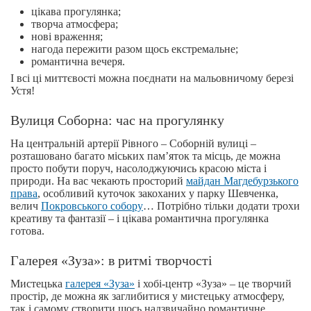
цікава прогулянка;
творча атмосфера;
нові враження;
нагода пережити разом щось екстремальне;
романтична вечеря.
І всі ці миттєвості можна поєднати на мальовничому березі
Устя!
Вулиця Соборна: час на прогулянку
На центральній артерії Рівного – Соборній вулиці –
розташовано багато міських пам’яток та місць, де можна
просто побути поруч, насолоджуючись красою міста і
природи. На вас чекають просторий
майдан Магдебурзького
права
, особливий куточок закоханих у парку Шевченка,
велич
Покровського собору
… Потрібно тільки додати трохи
креативу та фантазії – і цікава романтична прогулянка
готова.
Галерея «Зуза»: в ритмі творчості
Мистецька
галерея «Зуза»
і хобі-центр «Зуза» – це творчий
простір, де можна як заглибитися у мистецьку атмосферу,
так і самому створити щось надзвичайно романтичне.