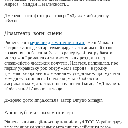
Адреса – майдан Незалежності, 3.
Джерело фото: фотоархів галереї «Зуза» / хобі-центру
«Зуза».
Драмтеатр: вогні сцени
Рівненський
музично-драматичний театр
імені Миколи
Островського десятиріччями дарує закоханим найкращі
враження і побачення. Зараз в репертуарі театру багато
молодіжної романтики та мистецьких роздумів над
справжністю людських почуттів. Йдеться, наприклад, про
першу українську рок-оперу «Біла ворона», народну
трагедію забороненого кохання «Суперники», про музичні
комедії «Сватання на Гончарівці» та «Любов по-
американськи», а також про романтичні комедії «Дикун» та
«Обережно! L'amour…» тощо.
Джерело фото: smgn.com.ua, автор Dmytro Simagin.
Авіаклуб: екстрим у повітрі
Рівненський авіаційно-спортивний клуб TCO України дарує
всім сміливцям унікальну можливість здійснити разом