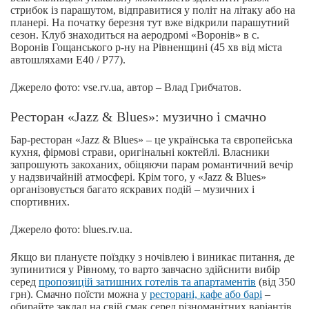
стрибок із парашутом, відправитися у політ на літаку або на
планері. На початку березня тут вже відкрили парашутний
сезон. Клуб знаходиться на аеродромі «Воронів» в с.
Воронів Гощанського р-ну на Рівненщині (45 хв від міста
автошляхами Е40 / Р77).
Джерело фото: vse.rv.ua, автор – Влад Грибчатов.
Ресторан «Jazz & Blues»: музично і смачно
Бар-ресторан «Jazz & Blues» – це українська та європейська
кухня, фірмові страви, оригінальні коктейлі. Власники
запрошують закоханих, обіцяючи парам романтичний вечір
у надзвичайній атмосфері. Крім того, у «Jazz & Blues»
організовується багато яскравих подій – музичних і
спортивних.
Джерело фото: blues.rv.ua.
Якщо ви плануєте поїздку з ночівлею і виникає питання, де
зупинитися у Рівному, то варто завчасно здійснити вибір
серед
пропозицій затишних готелів та апартаментів
(від 350
грн). Смачно поїсти можна у
ресторані, кафе або барі
–
обирайте заклад на свій смак серед різноманітних варіантів