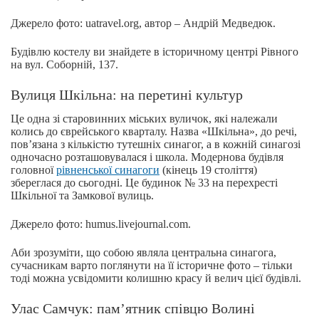
Джерело фото: uatravel.org, автор – Андрій Медведюк.
Будівлю костелу ви знайдете в історичному центрі Рівного
на вул. Соборній, 137.
Вулиця Шкільна: на перетині культур
Це одна зі старовинних міських вуличок, які належали
колись до єврейського кварталу. Назва «Шкільна», до речі,
пов’язана з кількістю тутешніх синагог, а в кожній синагозі
одночасно розташовувалася і школа. Модернова будівля
головної
рівненської синагоги
(кінець 19 століття)
збереглася до сьогодні. Це будинок № 33 на перехресті
Шкільної та Замкової вулиць.
Джерело фото: humus.livejournal.com.
Аби зрозуміти, що собою являла центральна синагога,
сучасникам варто поглянути на її історичне фото – тільки
тоді можна усвідомити колишню красу й велич цієї будівлі.
Улас Самчук: пам’ятник співцю Волині