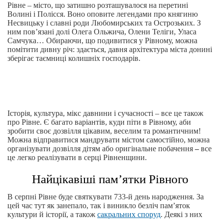
Рівне – місто, що затишно розташувалося на перетині
Волині і Полісся. Воно оповите легендами про княгиню
Несвицьку і славні роди Любомирських та Острозьких. З
ним пов’язані долі Олега Ольжича, Олени Теліги, Уласа
Самчука… Обираючи, що подивитися у Рівному, можна
помітити дивну річ: здається, давня архітектура міста донині
зберігає таємниці колишніх господарів.
Історія, культура, мікс давнини і сучасності – все це також
про Рівне. Є багато варіантів, куди піти в Рівному, аби
зробити своє дозвілля цікавим, веселим та романтичним!
Можна відправитися мандрувати містом самостійно, можна
організувати дозвілля дітям або оригінальне побачення
–
все
це легко реалізувати в серці Рівненщини.
Найцікавіші пам’ятки Рівного
В серпні Рівне буде святкувати 733-й день народження. За
цей час тут як занепало, так і виникло безліч пам’яток
культури й історії, а також
сакральних споруд
. Деякі з них