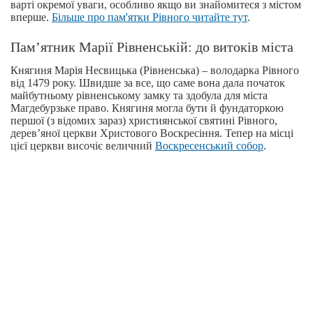
варті окремої уваги, особливо якщо ви знайомитеся з містом
вперше.
Більше про пам'ятки Рівного читайте тут
.
Пам’ятник Марії Рівненській: до витоків міста
Княгиня Марія Несвицька (Рівненська) – володарка Рівного
від 1479 року. Швидше за все, що саме вона дала початок
майбутньому рівненському замку та здобула для міста
Магдебурзьке право. Княгиня могла бути й фундаторкою
першої (з відомих зараз) християнської святині Рівного,
дерев’яної церкви Христового Воскресіння. Тепер на місці
цієї церкви височіє величний
Воскресенський собор
.