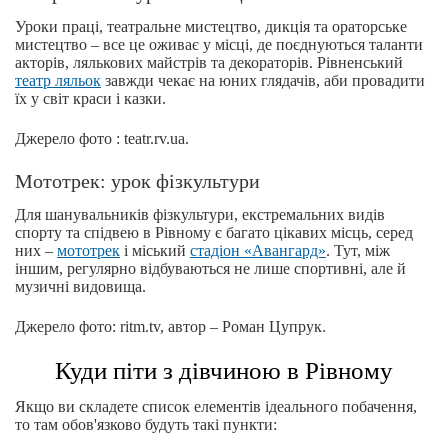
Уроки праці, театральне мистецтво, дикція та ораторське
мистецтво – все це оживає у місці, де поєднуються таланти
акторів, лялькових майстрів та декораторів. Рівненський
театр ляльок
завжди чекає на юних глядачів, аби провадити
їх у світ краси і казки.
Джерело фото : teatr.rv.ua.
Мототрек: урок фізкультури
Для шанувальників фізкультури, екстремальних видів
спорту та спідвею в Рівному є багато цікавих місць, серед
них –
мототрек
і міський
стадіон «Авангард»
. Тут, між
іншим, регулярно відбуваються не лише спортивні, але й
музичні видовища.
Джерело фото: ritm.tv, автор – Роман Цупрук.
Куди піти з дівчиною в Рівному
Якщо ви складете список елементів ідеального побачення,
то там обов'язково будуть такі пункти: