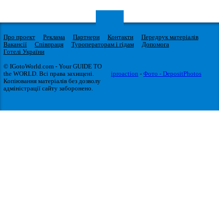
Про проект
Реклама
Партнери
Контакти
Передрук матеріалів
Вакансії
Співпраця
Туроператорам і гідам
Допомога
Готелі України
© IGotoWorld.com - Your GUIDE TO
the WORLD. Всі права захищені.
iproaction
-
Фото - DepositPhotos
Копіювання матеріалів без дозволу
адміністрації сайту заборонено.