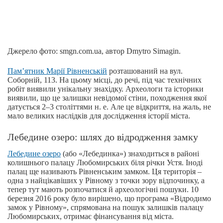
Джерело фото: smgn.com.ua, автор Dmytro Simagin.
Пам’ятник Марії Рівненській
розташований на вул.
Соборній, 113. На цьому місці, до речі, під час технічних
робіт виявили унікальну знахідку. Археологи та історики
виявили, що це залишки невідомої стіни, походження якої
датується 2–3 століттями н. е. Але це відкриття, на жаль, не
мало великих наслідків для дослідження історії міста.
Лебедине озеро: шлях до відродження замку
Лебедине озеро
(або «Лебединка») знаходиться в районі
колишнього палацу Любомирських біля річки Устя. Іноді
палац ще називають Рівненським замком. Ця територія –
одна з найцікавіших у Рівному з точки зору відпочинку, а
тепер тут мають розпочатися й археологічні пошуки. 10
березня 2016 року було вирішено, що програма «Відродимо
замок у Рівному», спрямована на пошук залишків палацу
Любомирських, отримає фінансування від міста.