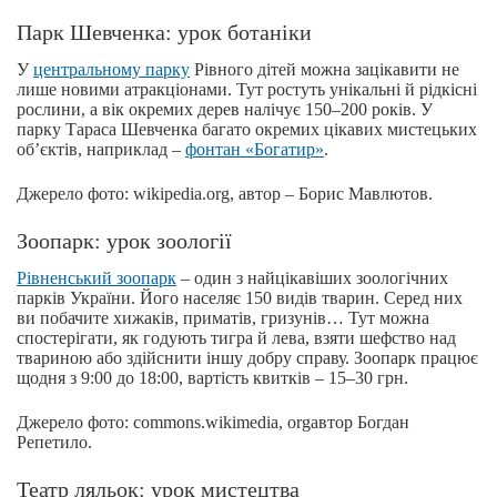
Парк Шевченка: урок ботаніки
У
центральному парку
Рівного дітей можна зацікавити не
лише новими атракціонами. Тут ростуть унікальні й рідкісні
рослини, а вік окремих дерев налічує 150–200 років. У
парку Тараса Шевченка багато окремих цікавих мистецьких
об’єктів, наприклад –
фонтан «Богатир»
.
Джерело фото: wikipedia.org, автор – Борис Мавлютов.
Зоопарк: урок зоології
Рівненський зоопарк
– один з найцікавіших зоологічних
парків України. Його населяє 150 видів тварин. Серед них
ви побачите хижаків, приматів, гризунів… Тут можна
спостерігати, як годують тигра й лева, взяти шефство над
твариною або здійснити іншу добру справу. Зоопарк працює
щодня з 9:00 до 18:00, вартість квитків – 15–30 грн.
Джерело фото: commons.wikimedia, orgавтор Богдан
Репетило.
Театр ляльок: урок мистецтва