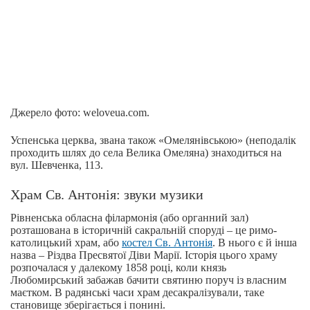
Джерело фото: weloveua.com.
Успенська церква, звана також «Омелянівською» (неподалік
проходить шлях до села Велика Омеляна) знаходиться на
вул. Шевченка, 113.
Храм Св. Антонія: звуки музики
Рівненська обласна філармонія (або органний зал)
розташована в історичній сакральній споруді – це римо-
католицький храм, або
костел Св. Антонія
. В нього є й інша
назва – Різдва Пресвятої Діви Марії. Історія цього храму
розпочалася у далекому 1858 році, коли князь
Любомирський забажав бачити святиню поруч із власним
маєтком. В радянські часи храм десакралізували, таке
становище зберігається і понині.