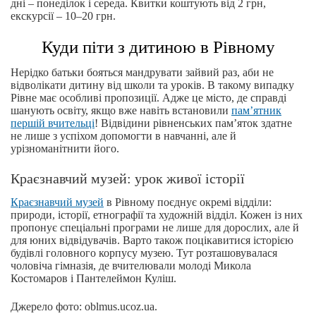
дні – понеділок і середа. Квитки коштують від 2 грн,
екскурсії – 10–20 грн.
Куди піти з дитиною в Рівному
Нерідко батьки бояться мандрувати зайвий раз, аби не
відволікати дитину від школи та уроків. В такому випадку
Рівне має особливі пропозиції. Адже це місто, де справді
шанують освіту, якщо вже навіть встановили
пам’ятник
першій вчительці
! Відвідини рівненських пам’яток здатне
не лише з успіхом допомогти в навчанні, але й
урізноманітнити його.
Краєзнавчий музей: урок живої історії
Краєзнавчий музей
в Рівному поєднує окремі відділи:
природи, історії, етнографії та художній відділ. Кожен із них
пропонує спеціальні програми не лише для дорослих, але й
для юних відвідувачів. Варто також поцікавитися історією
будівлі головного корпусу музею. Тут розташовувалася
чоловіча гімназія, де вчителювали молоді Микола
Костомаров і Пантелеймон Куліш.
Джерело фото: oblmus.ucoz.ua.