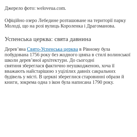
Джерело фото: weloveua.com.
Офіційно озеро Лебедине розташоване на території парку
Молоді, що на розі вулиць Короленка і Драгоманова.
Успенська церква: свята давнина
Дерев’яна
Свято-Успенська церква
в Рівному була
побудована 1756 року без жодного цвяха в стилі волинської
школи дерев’яної архітектури. До сьогодні
святиня збереглася фактично неушкодженою, хоча її
вважають найстарішою з уцілілих давніх сакральних
будівель у місті. В церкві збереглися старовинні образи й
книги, зокрема одна з ікон була написана 1790 року.