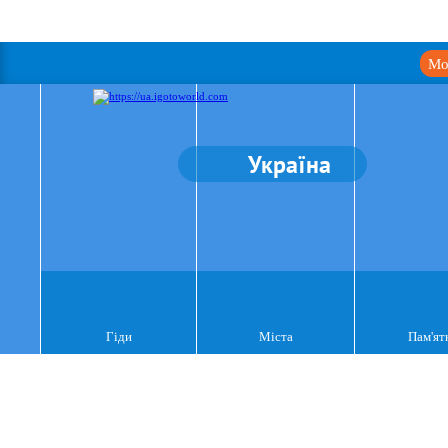
Мо
Україна
Гіди
Міста
Пам'ят