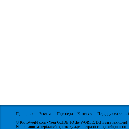
Про проект
Реклама
Партнери
Контакти
Передрук матеріал
© IGotoWorld.com - Your GUIDE TO the WORLD. Всі права захищені.
Копіювання матеріалів без дозволу адміністрації сайту заборонено.