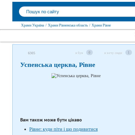
Храми Україна
/
Храми Рівненська область
/
Храми Рівне
0
1
я був
я хочу сюди
6305
Слідкуйте за нами в соцмережах
Успенська церква, Рівне
Вам також може бути цікаво
Рівне: куди піти і що подивитися