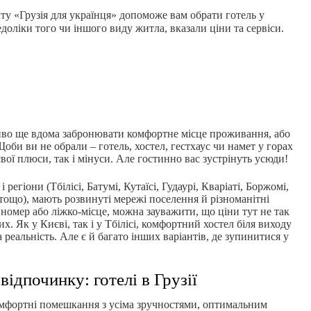
ту «Грузія для українця» допоможе вам обрати готель у
едоліки того чи іншого виду житла, вказали ціни та сервіси.
иво ще вдома забронювати комфортне місце проживання, або
Щоби ви не обрали – готель, хостел, гестхаус чи намет у горах
 свої плюси, так і мінуси. Але гостинно вас зустрінуть усюди!
 регіони (Тбілісі, Батумі, Кутаїсі, Гудаурі, Кваріаті, Боржомі,
 тощо), мають розвинуті мережі поселення й різноманітні
номер або ліжко-місце, можна зауважити, що ціни тут не так
их. Як у Києві, так і у Тбілісі, комфортний хостел біля виходу
а реальність. Але є й багато інших варіантів, де зупинитися у
відпочинку: готелі в Грузії
 комфортні помешкання з усіма зручностями, оптимальним