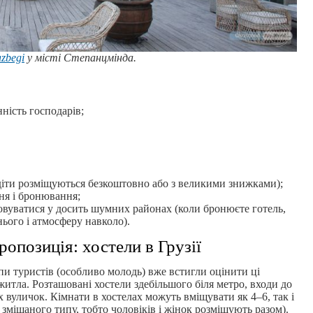
zbegi
у місті Степанцмінда.
ність господарів;
 діти розміщуються безкоштовно або з великими знижками);
ня і бронювання;
овуватися у досить шумних районах (коли бронюєте готель,
ього і атмосферу навколо).
опозиція: хостели в Грузії
упи туристів (особливо молодь) вже встигли оцінити ці
 житла. Розташовані хостели здебільшого біля метро, входи до
х вуличок. Кімнати в хостелах можуть вміщувати як 4–6, так і
змішаного типу, тобто чоловіків і жінок розміщують разом).