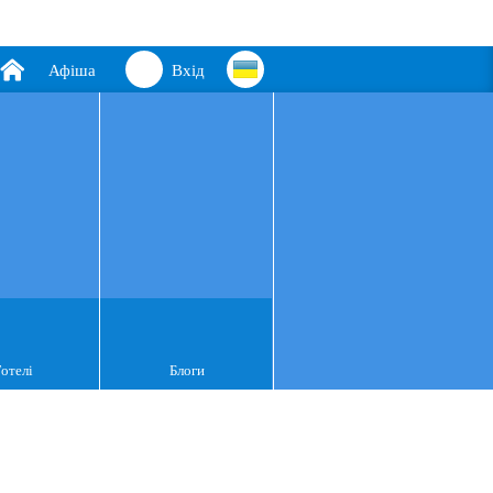
Афіша
Вхід
Готелі
Блоги