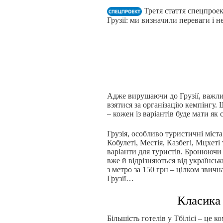
Третя стаття спецпроек
Грузії: ми визначили переваги і н
Адже вирушаючи до Грузії, важл
взятися за організацію кемпінгу. 
– кожен із варіантів буде мати як
Грузія, особливо туристичні міста і
Кобулеті, Местія, Казбегі, Мцхеті
варіанти для туристів. Бронюючи 
вже й відрізняються від українськ
з метро за 150 грн – цілком звичн
Грузії…
Класика 
Більшість готелів у Тбілісі – це