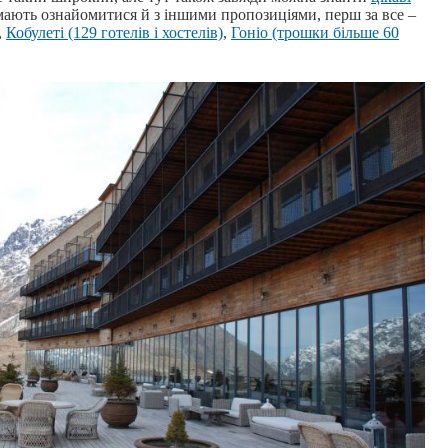
 мають ознайомитися й з іншими пропозиціями, перш за все –
,
Кобулеті (129 готелів і хостелів)
,
Гоніо (трошки більше 60