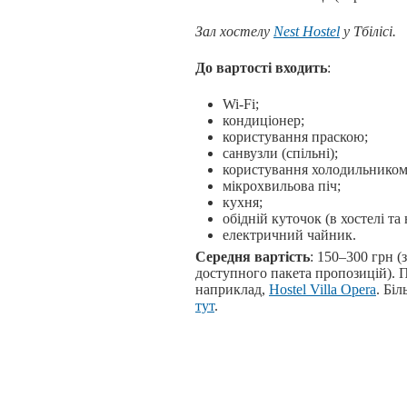
Зал хостелу
Nest Hostel
у Тбілісі.
До вартості входить
:
Wi-Fi;
кондиціонер;
користування праскою;
санвузли (спільні);
користування холодильником
мікрохвильова піч;
кухня;
обідній куточок (в хостелі та 
електричний чайник.
Середня вартість
: 150–300 грн (
доступного пакета пропозицій).
наприклад,
Hostel Villa Opera
. Бі
тут
.