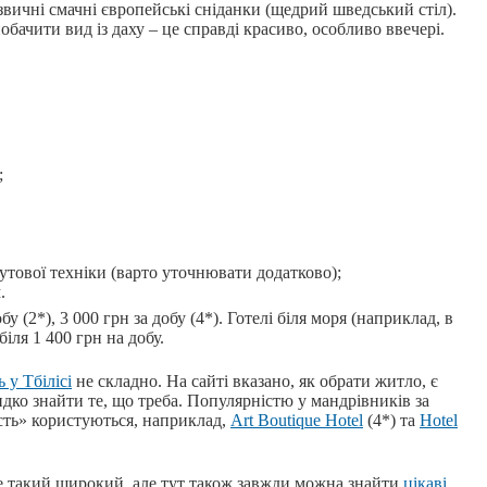
 звичні смачні європейські сніданки (щедрий шведський стіл).
бачити вид із даху – це справді красиво, особливо ввечері.
;
бутової техніки (варто уточнювати додатково);
.
обу (2*), 3 000 грн за добу (4*). Готелі біля моря (наприклад, в
іля 1 400 грн на добу.
 у Тбілісі
не складно. На сайті вказано, як обрати житло, є
дко знайти те, що треба. Популярністю у мандрівників за
ість» користуються, наприклад,
Art Boutique Hotel
(4*) та
Hotel
не такий широкий, але тут також завжди можна знайти
цікаві