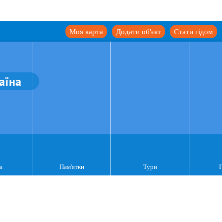
Моя карта
Додати об'єкт
Стати гідом
аїна
а
Пам'ятки
Тури