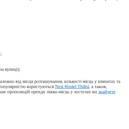
;
на вулиці);
залежно від місця розташування, кількості місць у кімнатах та
 Популярністю користуються
Nest Hostel Tbilisi
, а також,
льше пропозицій оренди ліжко-місць у хостелах ви
знайдете