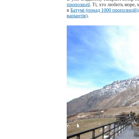
пропозиції
. Ті, хто любить море,
в
Батумі (понад 1000 пропозицій)
варіантів)
.