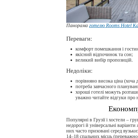
Панорама
готелю
Rooms Hotel Ka
Переваги:
комфорт помешкання і гостин
якісний відпочинок та сон;
великий вибір пропозицій.
Недоліки:
порівняно висока ціна (хоча
потреба завчасного плануван
хороші готелі можуть розташ
уважно читайте відгуки про н
Економпр
Популярні в Грузії і хостели – гр
недорогі й універсальні варіанти
них часто приховані серед вузьки
14–18 спальних місць (переважно 