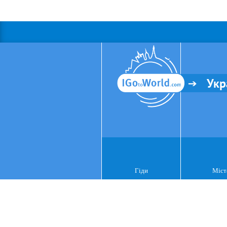
Укр
Гіди
Міст