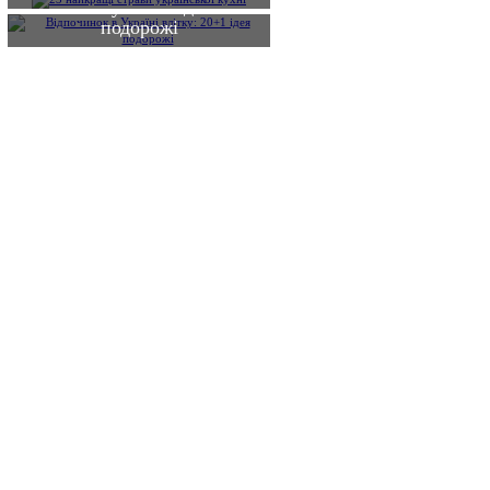
влітку: 20+1 ідея
подорожі