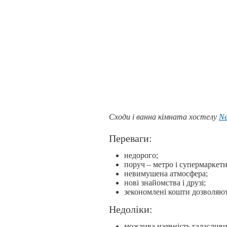
Сходи і ванна кімната хостелу
Ne
Переваги:
недорого;
поруч – метро і супермаркети
невимушена атмосфера;
нові знайомства і друзі;
зекономлені кошти дозволяю
Недоліки:
можлива наявність галасливих