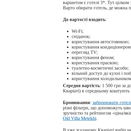
варіантом є готелі 3*. Тут цілком
Варто обирати готель, де можна по
До вартості входить
:
Wi-Fi;
сніданок;
користування автостоянкою;
користування кондиціонером
перегляд TV;
користування феном;
користування праскою;
туалетно-косметичні засоби;
вільний доступ до кухні і по
користування холодильником
Середня вартість
: 1 500 грн за д
Кваріаті) в середньому коштують б
Бронювання
:
забронювати готель
різні фільтри, що допоможуть шви
зручністю та рейтингом «ціна/як
Old Villa Metekhi
.
В уже згаданому Кваріаті вибір 