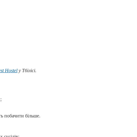
st Hostel
у Тбілісі.
;
ть побачити більше.
 сусідів;