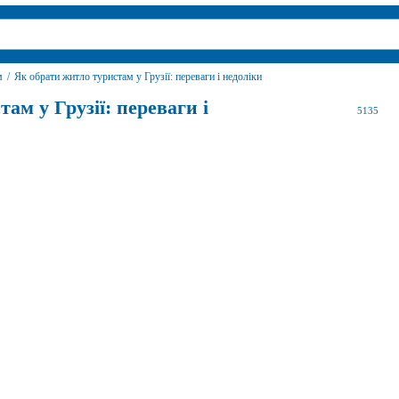
м
/
Як обрати житло туристам у Грузії: переваги і недоліки
ам у Грузії: переваги і
5135