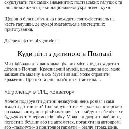
скуштувати тих самих знаменитих полтавських галушок та
інші дивовижні страви національної української кухні.
Щорічно біля пам'ятника проходить свято-фестиваль на
честь галушки, де кухарі змагаються в мистецтві їх
приготування.
Джерело фото: pl.vgorode.ua.
Куди піти з дитиною в Полтаві
Ми підібрали для вас кілька цікавих місць, куди сходити з
дітьми в Полтаві. Краєзнавчий музей, швидше за все, мало
зацікавить малечу, а ось Музей авіації може справити
враження. Про цю та інші пам'ятки читайте далі.
«Ігроленд» в ТРЦ «Екватор»
Хочете подарувати дитині незабутній день розваг і самі
згадати дитинство? Тоді вирушайте в «Ігроленд» в торгово-
розважальному центрі «Екватор». Тут знайдуть себе дітлахи
будь-яких темпераментів і віку. Можна підкорити лабіринт,
пограти в боулінг або на автоматах, поганяти на автодромі
або «пальнути» з повітряної гармати – безліч атракціонів.