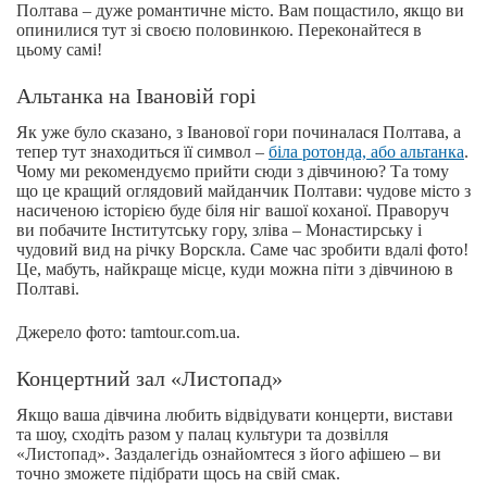
Полтава – дуже романтичне місто. Вам пощастило, якщо ви
опинилися тут зі своєю половинкою. Переконайтеся в
цьому самі!
Альтанка на Івановій горі
Як уже було сказано, з Іванової гори починалася Полтава, а
тепер тут знаходиться її символ –
біла ротонда, або альтанка
.
Чому ми рекомендуємо прийти сюди з дівчиною? Та тому
що це кращий оглядовий майданчик Полтави: чудове місто з
насиченою історією буде біля ніг вашої коханої. Праворуч
ви побачите Інститутську гору, зліва – Монастирську і
чудовий вид на річку Ворскла. Саме час зробити вдалі фото!
Це, мабуть, найкраще місце, куди можна піти з дівчиною в
Полтаві.
Джерело фото: tamtour.com.ua.
Концертний зал «Листопад»
Якщо ваша дівчина любить відвідувати концерти, вистави
та шоу, сходіть разом у палац культури та дозвілля
«Листопад». Заздалегідь ознайомтеся з його афішею – ви
точно зможете підібрати щось на свій смак.