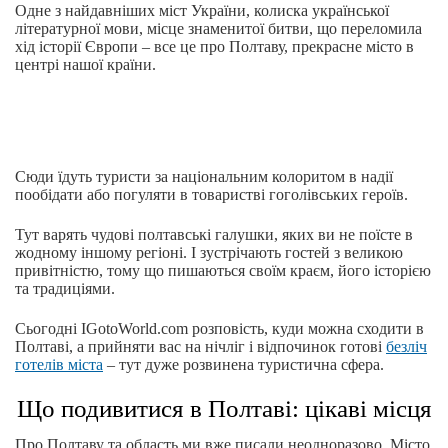
Одне з найдавніших міст України, колиска української
літературної мови, місце знаменитої битви, що переломила
хід історії Європи – все це про Полтаву, прекрасне місто в
центрі нашої країни.
Сюди їдуть туристи за національним колоритом в надії
пообідати або погуляти в товаристві гоголівських героїв.
Тут варять чудові полтавські галушки, яких ви не поїсте в
жодному іншому регіоні. І зустрічають гостей з великою
привітністю, тому що пишаються своїм краєм, його історією
та традиціями.
Сьогодні IGotoWorld.com розповість, куди можна сходити в
Полтаві, а прийняти вас на нічліг і відпочинок готові
безліч
готелів міста
– тут дуже розвинена туристична сфера.
Що подивитися в Полтаві: цікаві місця
Про Полтаву та область ми вже писали неодноразово. Місто