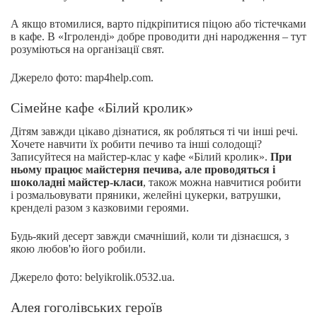
А якщо втомилися, варто підкріпитися піцою або тістечками
в кафе. В «Ігроленді» добре проводити дні народження – тут
розуміються на організації свят.
Джерело фото: map4help.com.
Сімейне кафе «Білий кролик»
Дітям завжди цікаво дізнатися, як робляться ті чи інші речі.
Хочете навчити їх робити печиво та інші солодощі?
Записуйтеся на майстер-клас у кафе «Білий кролик».
При
ньому працює майстерня печива, але проводяться і
шоколадні майстер-класи
, також можна навчитися робити
і розмальовувати пряники, желейні цукерки, ватрушки,
кренделі разом з казковими героями.
Будь-який десерт завжди смачніший, коли ти дізнаєшся, з
якою любов'ю його робили.
Джерело фото: belyikrolik.0532.ua.
Алея гоголівських героїв