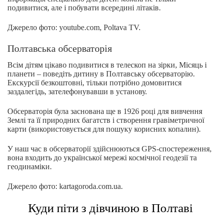
подивитися, але і побувати всередині літаків.
Джерело фото: youtube.com, Poltava TV.
Полтавська обсерваторія
Всім дітям цікаво подивитися в телескоп на зірки, Місяць і
планети – поведіть дитину в Полтавську обсерваторію.
Екскурсії безкоштовні, тільки потрібно домовитися
заздалегідь, зателефонувавши в установу.
Обсерваторія була заснована ще в 1926 році для вивчення
Землі та її природних багатств і створення гравіметричної
карти (використовується для пошуку корисних копалин).
У наш час в обсерваторії здійснюються GPS-спостереження,
вона входить до української мережі космічної геодезії та
геодинаміки.
Джерело фото: kartagoroda.com.ua.
Куди піти з дівчиною в Полтаві