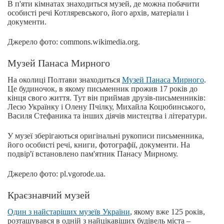
В п'яти кімнатах знаходиться музей, де можна побачити
особисті речі Котляревського, його архів, матеріали і
документи.
Джерело фото: commons.wikimedia.org.
Музей Панаса Мирного
На околиці Полтави знаходиться
Музей Панаса Мирного
.
Це будиночок, в якому письменник прожив 17 років до
кінця свого життя. Тут він приймав друзів-письменників:
Лесю Українку і Олену Пчілку, Михайла Коцюбинського,
Василя Стефаника та інших діячів мистецтва і літератури.
У музеї зберігаються оригінальні рукописи письменника,
його особисті речі, книги, фотографії, документи. На
подвір'ї встановлено пам'ятник Панасу Мирному.
Джерело фото: pl.vgorode.ua.
Краєзнавчий музей
Один з найстаріших музеїв України
, якому вже 125 років,
розташувався в одній з найцікавіших будівель міста –