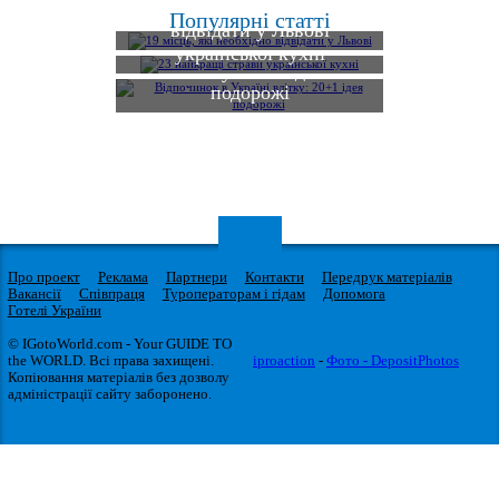
19 місць, які необхідно
Популярні статті
відвідати у Львові
23 найкращі страви
Відпочинок в Україні
української кухні
влітку: 20+1 ідея
подорожі
Про проект
Реклама
Партнери
Контакти
Передрук матеріалів
Вакансії
Співпраця
Туроператорам і гідам
Допомога
Готелі України
© IGotoWorld.com - Your GUIDE TO
the WORLD. Всі права захищені.
iproaction
-
Фото - DepositPhotos
Копіювання матеріалів без дозволу
адміністрації сайту заборонено.