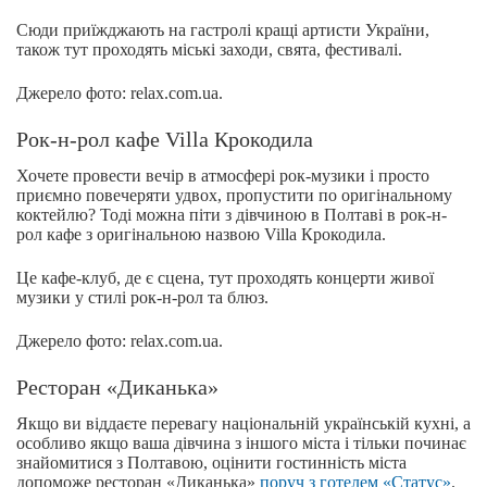
Сюди приїжджають на гастролі кращі артисти України,
також тут проходять міські заходи, свята, фестивалі.
Джерело фото: relax.com.ua.
Рок-н-рол кафе Villa Крокодила
Хочете провести вечір в атмосфері рок-музики і просто
приємно повечеряти удвох, пропустити по оригінальному
коктейлю? Тоді можна піти з дівчиною в Полтаві в рок-н-
рол кафе з оригінальною назвою Villa Крокодила.
Це кафе-клуб, де є сцена, тут проходять концерти живої
музики у стилі рок-н-рол та блюз.
Джерело фото: relax.com.ua.
Ресторан «Диканька»
Якщо ви віддаєте перевагу національній українській кухні, а
особливо якщо ваша дівчина з іншого міста і тільки починає
знайомитися з Полтавою, оцінити гостинність міста
допоможе ресторан «Диканька»
поруч з готелем «Статус»
.