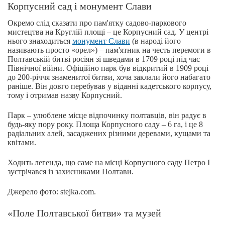
Корпусний сад і монумент Слави
Окремо слід сказати про пам'ятку садово-паркового
мистецтва на Круглій площі – це Корпусний сад. У центрі
нього знаходиться
монумент Слави
(в народі його
називають просто «орел») – пам'ятник на честь перемоги в
Полтавській битві росіян зі шведами в 1709 році під час
Північної війни. Офіційно парк був відкритий в 1909 році
до 200-річчя знаменитої битви, хоча заклали його набагато
раніше. Він довго перебував у віданні кадетського корпусу,
тому і отримав назву Корпусний.
Парк – улюблене місце відпочинку полтавців, він радує в
будь-яку пору року. Площа Корпусного саду – 6 га, і це 8
радіальних алей, засаджених різними деревами, кущами та
квітами.
Ходить легенда, що саме на місці Корпусного саду Петро І
зустрічався із захисниками Полтави.
Джерело фото: stejka.com.
«Поле Полтавської битви» та музей