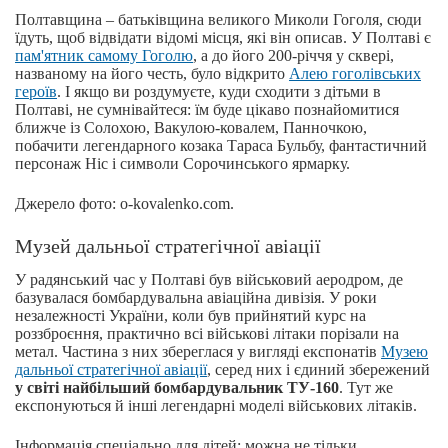
Полтавщина – батьківщина великого Миколи Гоголя, сюди
їдуть, щоб відвідати відомі місця, які він описав. У Полтаві є
пам'ятник самому Гоголю
, а до його 200-річчя у сквері,
названому на його честь, було відкрито
Алею гоголівських
героїв
. І якщо ви роздумуєте, куди сходити з дітьми в
Полтаві, не сумнівайтеся: їм буде цікаво познайомитися
ближче із Солохою, Вакулою-ковалем, Панночкою,
побачити легендарного козака Тараса Бульбу, фантастичний
персонаж Ніс і символи Сорочинського ярмарку.
Джерело фото: o-kovalenko.com.
Музей дальньої стратегічної авіації
У радянський час у Полтаві був військовий аеродром, де
базувалася бомбардувальна авіаційна дивізія. У роки
незалежності України, коли був прийнятий курс на
роззброєння, практично всі військові літаки порізали на
метал. Частина з них збереглася у вигляді експонатів
Музею
дальньої стратегічної авіації
, серед них і єдиний збережений
у світі найбільший бомбардувальник ТУ-160
. Тут же
експонуються й інші легендарні моделі військових літаків.
Інформація спеціально для дітей: можна не тільки