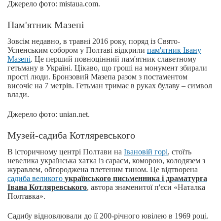
Джерело фото: mistaua.com.
Пам'ятник Мазепі
Зовсім недавно, в травні 2016 року, поряд із Свято-
Успенським собором у Полтаві відкрили
пам'ятник Івану
Мазепі
. Це перший повноцінний пам'ятник славетному
гетьману в Україні. Цікаво, що гроші на монумент збирали
прості люди. Бронзовий Мазепа разом з постаментом
височіє на 7 метрів. Гетьман тримає в руках булаву – символ
влади.
Джерело фото: unian.net.
Музей-садиба Котляревського
В історичному центрі Полтави на
Івановій горі
, стоїть
невелика українська хатка із сараєм, коморою, колодязем з
журавлем, обгороджена плетеним тином. Це відтворена
садиба великого
українського письменника і драматурга
Івана Котляревського
, автора знаменитої п'єси «Наталка
Полтавка».
Садибу відновлювали до її 200-річного ювілею в 1969 році.