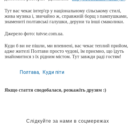
Тут вас чекає інтер'єр у національному сільському стилі,
жива музика і, звичайно ж, справжній борщ з пампушками,
знамениті полтавські галушки, деруни та інші смаколики.
Джерело фото: tutvse.com.ua.
Куди б ви не пішли, ми впевнені, вас чекає теплий прийом,
адже жителі Полтави просто чудові, їм приємно, що їдуть
знайомитися з їх рідним містом. Тут завжди раді гостям!
Полтава
Куди піти
Якщо стаття сподобалася, розкажіть друзям :)
Слідкуйте за нами в соцмережах