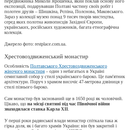
передвижника Миколи Ярошенка, який поклав основу його
експозиції, подарувавши Полтаві частину своїх робіт і
полотен друзів – Шишкіна, Рєпіна, Полєнова, Маковського.
Зараз у колекції музею понад 9 тисяч творів мистецтва,
серед яких полотна живописців Західної Європи,
українських, російських художників, багата етнографічна
колекція.
Джерело фото: restplace.com.ua.
Хрестовоздвиженський монастир
Особливість
Полтавського Хрестовоздвиженського
жіночого монастиря
– один з небагатьох в Україні
семиглавий собор у стилі українського бароко. Це пам'ятник
архітектури. Поруч з храмом височіє 47-метрова дзвіниця у
стилі пізнього бароко.
Сам монастир був заснований ще в 1650 році як чоловічий.
Цікаво, що
на місці святині під час Північної війни
знаходилася ставка Карла XII
.
У перші роки радянської влади монастир спіткала така ж
гірка доля, як і багато храмів України: він був закритий і