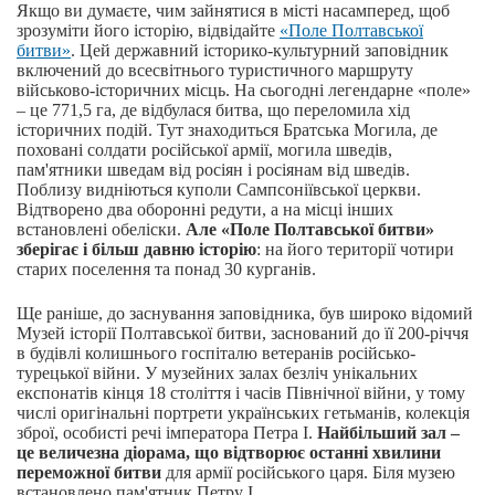
Якщо ви думаєте, чим зайнятися в місті насамперед, щоб
зрозуміти його історію, відвідайте
«Поле Полтавської
битви»
. Цей державний історико-культурний заповідник
включений до всесвітнього туристичного маршруту
військово-історичних місць. На сьогодні легендарне «поле»
– це 771,5 га, де відбулася битва, що переломила хід
історичних подій. Тут знаходиться Братська Могила, де
поховані солдати російської армії, могила шведів,
пам'ятники шведам від росіян і росіянам від шведів.
Поблизу видніються куполи Сампсоніївської церкви.
Відтворено два оборонні редути, а на місці інших
встановлені обеліски.
Але «Поле Полтавської битви»
зберігає і більш давню історію
: на його території чотири
старих поселення та понад 30 курганів.
Ще раніше, до заснування заповідника, був широко відомий
Музей історії Полтавської битви, заснований до її 200-річчя
в будівлі колишнього госпіталю ветеранів російсько-
турецької війни. У музейних залах безліч унікальних
експонатів кінця 18 століття і часів Північної війни, у тому
числі оригінальні портрети українських гетьманів, колекція
зброї, особисті речі імператора Петра I.
Найбільший зал –
це величезна діорама, що відтворює останні хвилини
переможної битви
для армії російського царя. Біля музею
встановлено пам'ятник Петру I.