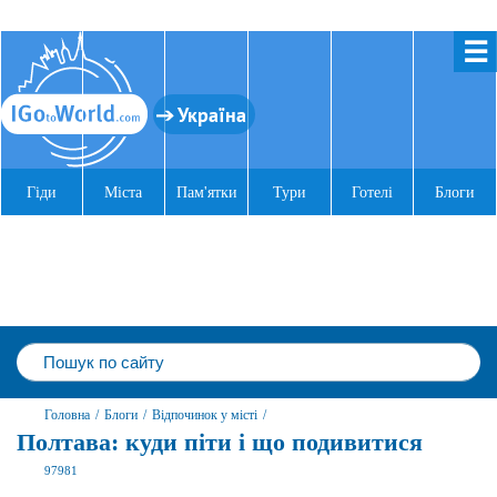
☰
Україна
Гіди
Міста
Пам'ятки
Тури
Готелі
Блоги
Головна
/
Блоги
/
Відпочинок у місті
/
Полтава: куди піти і що подивитися
97981