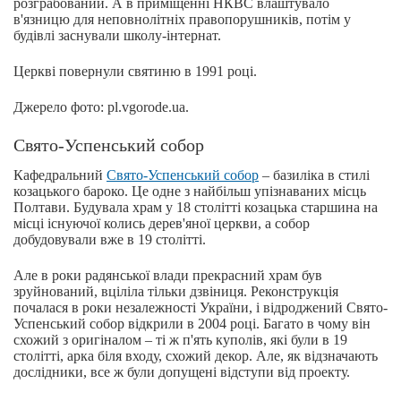
розграбований. А в приміщенні НКВС влаштувало
в'язницю для неповнолітніх правопорушників, потім у
будівлі заснували школу-інтернат.
Церкві повернули святиню в 1991 році.
Джерело фото: pl.vgorode.ua.
Свято-Успенський собор
Кафедральний
Свято-Успенський собор
– базиліка в стилі
козацького бароко. Це одне з найбільш упізнаваних місць
Полтави. Будувала храм у 18 столітті козацька старшина на
місці існуючої колись дерев'яної церкви, а собор
добудовували вже в 19 столітті.
Але в роки радянської влади прекрасний храм був
зруйнований, вціліла тільки дзвіниця. Реконструкція
почалася в роки незалежності України, і відроджений Свято-
Успенський собор відкрили в 2004 році. Багато в чому він
схожий з оригіналом – ті ж п'ять куполів, які були в 19
столітті, арка біля входу, схожий декор. Але, як відзначають
дослідники, все ж були допущені відступи від проекту.