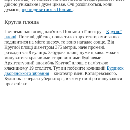
дійсно унікальне і дуже цікаве. Очі розбігаються, коли
думаєш,
що подивитися в Полтаві
.
Кругла площа
Почнемо наш огляд пам'яток Полтави з її центру –
Круглої
площі
. Полтаві, дійсно, пощастило з архітекторами: якщо
подивитися на місто зверху, то воно нагадає сонце. Від
Круглої площі діаметром 375 метрів, наче промені,
розходяться 8 вулиць. Забудова площі дуже цікава: можна
милуватися красивими старовинними будівлями.
Архітектурний ансамбль Круглої площі є пам'яткою
класицизму 19 століття. Тут ви побачите колишній
Будинок
дворянського зібрання
– кінотеатр імені Котляревського,
Будинок генерал-губернатора, в якому нині розташувалися
профспілки.