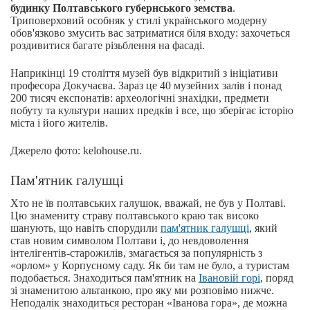
будинку Полтавського губернського земства
.
Триповерховий особняк у стилі українського модерну
обов'язково змусить вас затриматися біля входу: захочеться
роздивитися багате різьблення на фасаді.
Наприкінці 19 століття музей був відкритий з ініціативи
професора Докучаєва. Зараз це 40 музейних залів і понад
200 тисяч експонатів: археологічні знахідки, предмети
побуту та культури наших предків і все, що зберігає історію
міста і його жителів.
Джерело фото: kelohouse.ru.
Пам'ятник галушці
Хто не їв полтавських галушок, вважай, не був у Полтаві.
Цю знамениту страву полтавського краю так високо
шанують, що навіть спорудили
пам'ятник галушці
, який
став новим символом Полтави і, до невдоволення
інтелігентів-старожилів, змагається за популярність з
«орлом» у Корпусному саду. Як би там не було, а туристам
подобається. Знаходиться пам'ятник на
Івановій горі
, поряд
зі знаменитою альтанкою, про яку ми розповімо нижче.
Неподалік знаходиться ресторан «Іванова гора», де можна