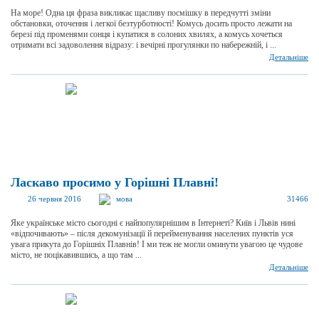
На море! Одна ця фраза викликає щасливу посмішку в передчутті зміни
обстановки, оточення і легкої безтурботності! Комусь досить просто лежати на
березі під променями сонця і купатися в солоних хвилях, а комусь хочеться
отримати всі задоволення відразу: і вечірні прогулянки по набережній, і ...
Детальніше
Ласкаво просимо у Горішні Плавні!
26 червня 2016
мова
31466
Яке українське місто сьогодні є найпопулярнішим в Інтернеті? Київ і Львів нині
«відпочивають» – після декомунізації й перейменування населених пунктів уся
увага прикута до Горішніх Плавнів! І ми теж не могли оминути увагою це чудове
місто, не поцікавившись, а що там ...
Детальніше