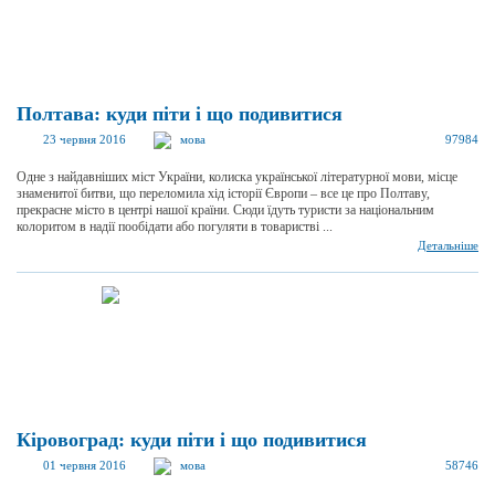
Полтава: куди піти і що подивитися
23 червня 2016
мова
97984
Одне з найдавніших міст України, колиска української літературної мови, місце
знаменитої битви, що переломила хід історії Європи – все це про Полтаву,
прекрасне місто в центрі нашої країни. Сюди їдуть туристи за національним
колоритом в надії пообідати або погуляти в товаристві ...
Детальніше
Кіровоград: куди піти і що подивитися
01 червня 2016
мова
58746