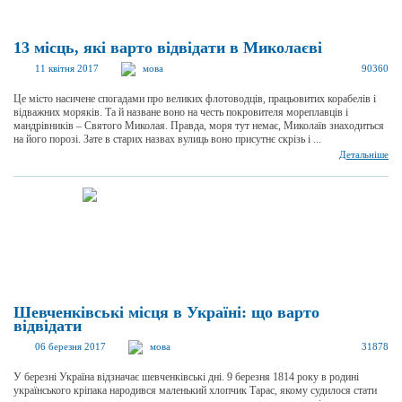
13 місць, які варто відвідати в Миколаєві
11 квітня 2017
мова
90360
Це місто насичене спогадами про великих флотоводців, працьовитих корабелів і
відважних моряків. Та й назване воно на честь покровителя мореплавців і
мандрівників – Святого Миколая. Правда, моря тут немає, Миколаїв знаходиться
на його порозі. Зате в старих назвах вулиць воно присутнє скрізь і ...
Детальніше
Шевченківські місця в Україні: що варто
відвідати
06 березня 2017
мова
31878
У березні Україна відзначає шевченківські дні. 9 березня 1814 року в родині
українського кріпака народився маленький хлопчик Тарас, якому судилося стати