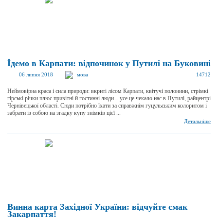
Їдемо в Карпати: відпочинок у Путилі на Буковині
06 липня 2018
мова
14712
Неймовірна краса і сила природи: вкриті лісом Карпати, квітучі полонини, стрімкі
гірські річки плюс привітні й гостинні люди – усе це чекало нас в Путилі, райцентрі
Чернівецької області. Сюди потрібно їхати за справжнім гуцульським колоритом і
забрати із собою на згадку купу знімків цієї ...
Детальніше
Винна карта Західної України: відчуйте смак
Закарпаття!