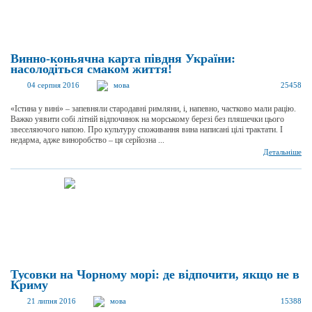
Винно-коньячна карта півдня України:
насолодіться смаком життя!
04 серпня 2016
мова
25458
«Істина у вині» – запевняли стародавні римляни, і, напевно, частково мали рацію.
Важко уявити собі літній відпочинок на морському березі без пляшечки цього
звеселяючого напою. Про культуру споживання вина написані цілі трактати. І
недарма, адже виноробство – ця серйозна ...
Детальніше
Тусовки на Чорному морі: де відпочити, якщо не в
Криму
21 липня 2016
мова
15388