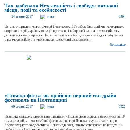
Так здобували Незалежність і свободу: визначні
місця, події та особистості
24 серпня 2017
мова
9594
Ця стаття присвячується річниці Незалежності України. Сьогодні ми перегорнемо
сторінки історії української нації, присвячені її боротьбі за волю, самостійність,
державність та соборність. Наше прагнення свободи, нескорений дух карбувалися
у козачому війську, в унікальному товаристві Запорозька ...
Детальніше
«Пивиха-фест»: як пройшов перший еко-драйв
фестиваль на Полтавщині
09 серпня 2017
мова
6322
Невелике селище міського типу Градизьк у Полтавській області замахнулося на 10
гектарів драйву – масштабний фестиваль на горі Пивиха, яку омивають води
Кременчуцького водосховища. І свято вдалося, навіть незважаючи на негоду. Як
це було, читайте і дивіться наш репортаж. Чим примітна гора ...