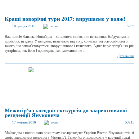
Кращі новорічні тури 2017: вирушаємо у вояж!
10 грудня 2016
мова
5609
Вже зовсім близько Новий рік – хвилююче свято, яке не залишає байдужими ні
дорослих, ні дітей. У цей день, незалежно від віку, хочеться чогось особливого,
такого, що запам'ятовується, зворушливого і казкового. Адже існує повір'я: як рік
зустрінеш, так його і проведеш. Так, можливо, не ...
Детальніше
Межигір'я сьогодні: екскурсія до заарештованої
резиденції Януковича
17 жовтня 2016
мова
53915
Майже два з половиною роки тому екс-президент України Віктор Янукович втік зі
своїх грандіозних володінь у Межигір'ї. Тепер його підозрюють у корупції і ряді