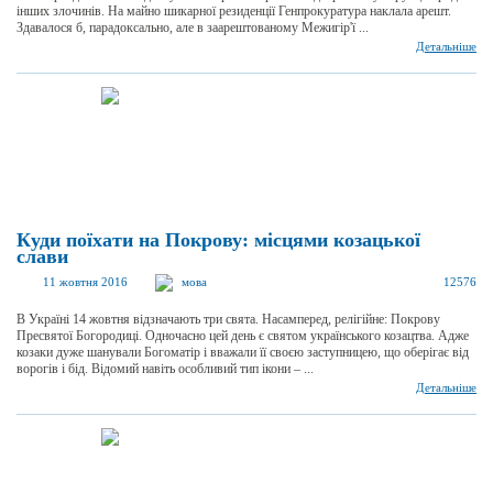
інших злочинів. На майно шикарної резиденції Генпрокуратура наклала арешт.
Здавалося б, парадоксально, але в заарештованому Межигір'ї ...
Детальніше
Куди поїхати на Покрову: місцями козацької
слави
11 жовтня 2016
мова
12576
В Україні 14 жовтня відзначають три свята. Насамперед, релігійне: Покрову
Пресвятої Богородиці. Одночасно цей день є святом українського козацтва. Адже
козаки дуже шанували Богоматір і вважали її своєю заступницею, що оберігає від
ворогів і бід. Відомий навіть особливий тип ікони – ...
Детальніше