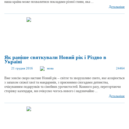
наша країна може похвалитися покладами різної глини, яка ...
Детальніше
Як раніше святкували Новий рік і Різдво в
Україні
21 грудня 2016
мова
24464
Вже зовсім скоро настане Новий рік – світле та зворушливе свято, яке асоціюється
з запахом свіжої хвої та мандаринів, з приємними спогадами дитинства,
очікуванням подарунків та сімейних урочистостей. Кожного разу, перегортаючи
сторінку календаря, ми очікуємо чогось нового і надзвичайно ...
Детальніше