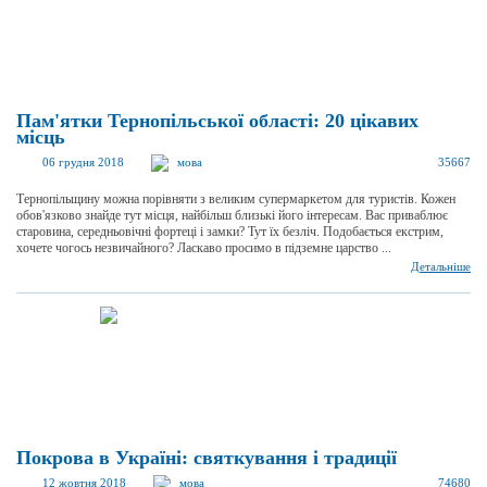
Пам'ятки Тернопільської області: 20 цікавих
місць
06 грудня 2018
мова
35667
Тернопільщину можна порівняти з великим супермаркетом для туристів. Кожен
обов'язково знайде тут місця, найбільш близькі його інтересам. Вас приваблює
старовина, середньовічні фортеці і замки? Тут їх безліч. Подобається екстрим,
хочете чогось незвичайного? Ласкаво просимо в підземне царство ...
Детальніше
Покрова в Україні: святкування і традиції
12 жовтня 2018
мова
74680