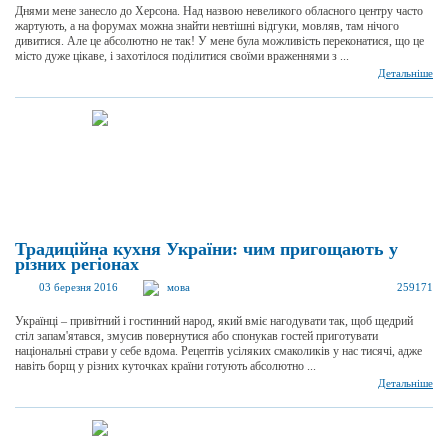
Днями мене занесло до Херсона. Над назвою невеликого обласного центру часто
жартують, а на форумах можна знайти невтішні відгуки, мовляв, там нічого
дивитися. Але це абсолютно не так! У мене була можливість переконатися, що це
місто дуже цікаве, і захотілося поділитися своїми враженнями з ...
Детальніше
Традиційна кухня України: чим пригощають у
різних регіонах
03 березня 2016
мова
259171
Українці – привітний і гостинний народ, який вміє нагодувати так, щоб щедрий
стіл запам'ятався, змусив повернутися або спонукав гостей приготувати
національні страви у себе вдома. Рецептів усіляких смаколиків у нас тисячі, адже
навіть борщ у різних куточках країни готують абсолютно ...
Детальніше