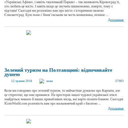
«Українські Афіни», і навіть «маленький Париж» – так називають Кіровоград ті,
хто любить це місто. І навіть якщо це звучить пишномовно, повірте, тому є
підстави! Сьогодні ми розповімо вам про місто з історичною назвою
Єлисаветград. Було воно і Зінов’євським на честь меншовика, пізніше ...
Детальніше
Зелений туризм на Полтавщині: відпочивайте
душею
12 травня 2016
мова
37983
Коли ми говоримо про зелений туризм, то найчастіше думаємо про Карпати, але
це стереотип, що вже прижився. На просторах нашої чудової української землі
знайдеться чимало й інших привабливих місць, які варто пізнати ближче. Сьогодні
IGotoWorld.com розповість вам про мальовничий край з багатою ...
Детальніше