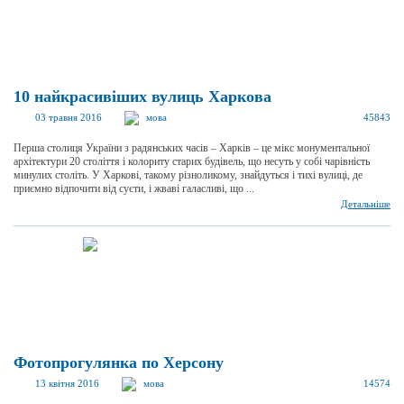
10 найкрасивіших вулиць Харкова
03 травня 2016
мова
45843
Перша столиця України з радянських часів – Харків – це мікс монументальної
архітектури 20 століття і колориту старих будівель, що несуть у собі чарівність
минулих століть. У Харкові, такому різноликому, знайдуться і тихі вулиці, де
приємно відпочити від суєти, і жваві галасливі, що ...
Детальніше
Фотопрогулянка по Херсону
13 квітня 2016
мова
14574