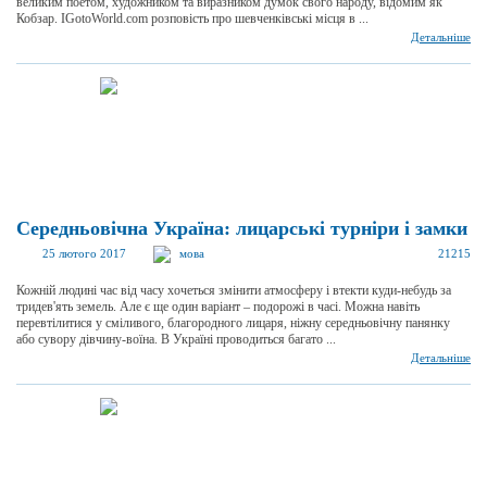
великим поетом, художником та виразником думок свого народу, відомим як
Кобзар. IGotoWorld.com розповість про шевченківські місця в ...
Детальніше
Середньовічна Україна: лицарські турніри і замки
25 лютого 2017
мова
21215
Кожній людині час від часу хочеться змінити атмосферу і втекти куди-небудь за
тридев'ять земель. Але є ще один варіант – подорожі в часі. Можна навіть
перевтілитися у сміливого, благородного лицаря, ніжну середньовічну панянку
або сувору дівчину-воїна. В Україні проводиться багато ...
Детальніше