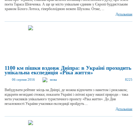
поета Тараса Шевченка. А ще це місто унікальне єдиним у Європі буддистським
храмом Білого Лотоса, гіперболоїдною вежею Шухова. Отже, ...
Детальніше
1100 км пішки вздовж Дніпра: в Україні проходить
унікальна експедиція «Ріка життя»
06 серпня 2016
мова
8225
Вибудувати рейтинг місць на Дніпрі, де можна відпочити з наметом і рюкзаком;
відкрити незвідані стежки; показати Україні і світові красу нашої природи – така
мета учасників унікального туристичного проекту «Ріка життя». До Дня
незалежності України учасники експедиції пройдуть ...
Детальніше