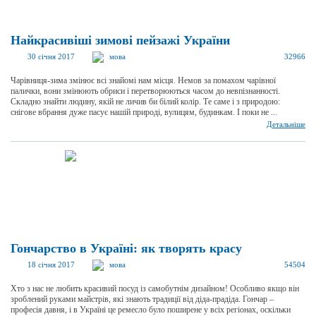
Найкрасивіші зимові пейзажі України
30 січня 2017
мова
32966
Чарівниця-зима змінює всі знайомі нам місця. Немов за помахом чарівної
палички, вони змінюють обриси і перетворюються часом до невпізнанності.
Складно знайти людину, якій не личив би білий колір. Те саме і з природою:
снігове вбрання дуже пасує нашій природі, вулицям, будинкам. І поки не ...
Детальніше
Гончарство в Україні: як творять красу
18 січня 2017
мова
54504
Хто з нас не любить красивий посуд із самобутнім дизайном! Особливо якщо він
зроблений руками майстрів, які знають традиції від діда-прадіда. Гончар –
професія давня, і в Україні це ремесло було поширене у всіх регіонах, оскільки