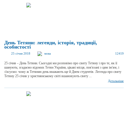
День Тетяни: легенди, історія, традиції,
особистості
25 січня 2018
мова
12419
25 січня – День Тетяни. Сьогодні ми розповімо про святу Тетяну і про те, як її
шанують; згадаємо відомих Тетян України, цікаві місця, пов'язані з цим ім'ям, і
з'ясуємо: чому ж Тетянин день вважають ще й Днем студентів. Легенда про святу
Тетяну 25 січня у християнському світі вшановують святу ...
Детальніше