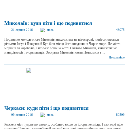
Миколаїв: куди піти і що подивитися
21 серпня 2016
мова
48975
Порівняно молоде місто Миколаїв знаходиться на півострові, який омивається
річками Інгул і Південний Буг біля місця його впадання в Чорне море. Це місто
моряків та корабелів, і назване воно на честь Святого Миколая, який захищає
мандрівників і мореплавців. Заснував Миколаїв князь Потьомкін в ...
Детальніше
Черкаси: куди піти і що подивитися
09 серпня 2016
мова
80599
Кожне з міст чудове по-своєму, особливо якщо це історичне місце. І сьогодні піде
мова про Черкаси, славний край козачої вольниці і волелюбного духу, про землі