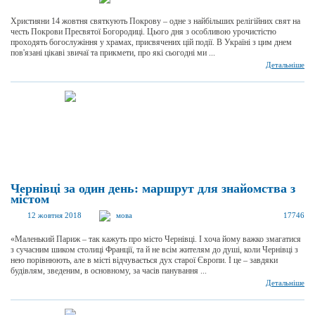
Християни 14 жовтня святкують Покрову – одне з найбільших релігійних свят на
честь Покрови Пресвятої Богородиці. Цього дня з особливою урочистістю
проходять богослужіння у храмах, присвячених цій події. В Україні з цим днем
пов'язані цікаві звичаї та прикмети, про які сьогодні ми ...
Детальніше
Чернівці за один день: маршрут для знайомства з
містом
12 жовтня 2018
мова
17746
«Маленький Париж – так кажуть про місто Чернівці. І хоча йому важко змагатися
з сучасним шиком столиці Франції, та й не всім жителям до душі, коли Чернівці з
нею порівнюють, але в місті відчувається дух старої Європи. І це – завдяки
будівлям, зведеним, в основному, за часів панування ...
Детальніше