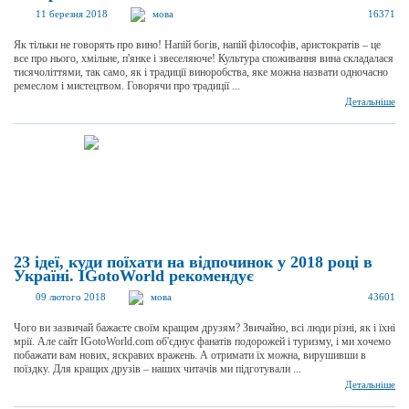
11 березня 2018
мова
16371
Як тільки не говорять про вино! Напій богів, напій філософів, аристократів – це
все про нього, хмільне, п'янке і звеселяюче! Культура споживання вина складалася
тисячоліттями, так само, як і традиції виноробства, яке можна назвати одночасно
ремеслом і мистецтвом. Говорячи про традиції ...
Детальніше
23 ідеї, куди поїхати на відпочинок у 2018 році в
Україні. IGotoWorld рекомендує
09 лютого 2018
мова
43601
Чого ви зазвичай бажаєте своїм кращим друзям? Звичайно, всі люди різні, як і їхні
мрії. Але сайт IGotoWorld.com об'єднує фанатів подорожей і туризму, і ми хочемо
побажати вам нових, яскравих вражень. А отримати їх можна, вирушивши в
поїздку. Для кращих друзів – наших читачів ми підготували ...
Детальніше