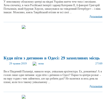
У невеликому обласному центрі на півдні України життя тече тихо і неспішно.
Хоча спочатку, в часи Російської імперії і цариці Катерини II, її фаворит Григорій
Потьомкін, який будував Херсон, замахувався на «південний Петербург» – і ніяк
інакше. Можливо, князь Таврійський втілив не всі свої ...
Детальніше
Куди піти з дитиною в Одесі: 29 захопливих місць
29 травня 2019
мова
27169
Ви в Південній Пальмірі, навколо море, унікальна архітектура. Ех, романтика! А в
голові лише одне питання: куди піти з дитиною в Одесі? Парки та центри розваг –
на пару годин є чим зайнятися, але що робити далі? Не валятися ж весь день на
пляжі, коли ти в такому унікальному ...
Детальніше