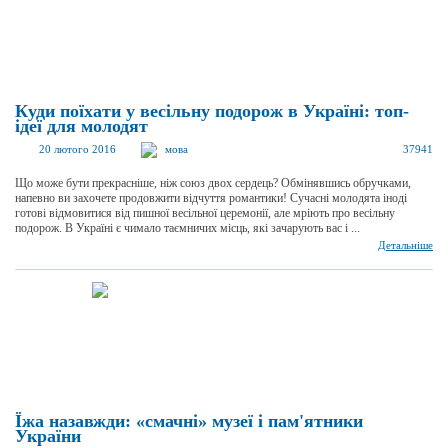
Куди поїхати у весільну подорож в Україні: топ-
ідеї для молодят
20 лютого 2016
мова
37941
Що може бути прекрасніше, ніж союз двох сердець? Обмінявшись обручками,
напевно ви захочете продовжити відчуття романтики! Сучасні молодята іноді
готові відмовитися від пишної весільної церемонії, але мріють про весільну
подорож. В Україні є чимало таємничих місць, які зачарують вас і ...
Детальніше
Їжа назавжди: «смачні» музеї і пам'ятники
України