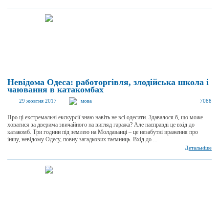
Невідома Одеса: работоргівля, злодійська школа і
чаювання в катакомбах
29 жовтня 2017
мова
7088
Про ці екстремальні екскурсії знаю навіть не всі одесити. Здавалося б, що може
ховатися за дверима звичайного на вигляд гаража? Але насправді це вхід до
катакомб. Три години під землею на Молдаванці – це незабутні враження про
іншу, невідому Одесу, повну загадкових таємниць. Вхід до ...
Детальніше