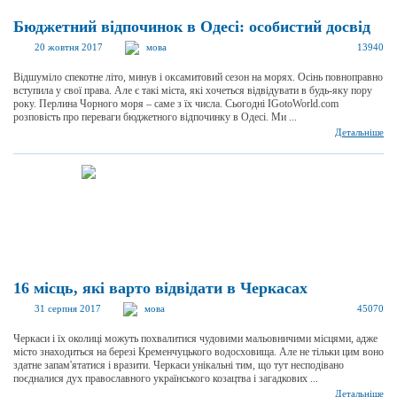
Бюджетний відпочинок в Одесі: особистий досвід
20 жовтня 2017
мова
13940
Відшуміло спекотне літо, минув і оксамитовий сезон на морях. Осінь повноправно
вступила у свої права. Але є такі міста, які хочеться відвідувати в будь-яку пору
року. Перлина Чорного моря – саме з їх числа. Сьогодні IGotoWorld.com
розповість про переваги бюджетного відпочинку в Одесі. Ми ...
Детальніше
16 місць, які варто відвідати в Черкасах
31 серпня 2017
мова
45070
Черкаси і їх околиці можуть похвалитися чудовими мальовничими місцями, адже
місто знаходиться на березі Кременчуцького водосховища. Але не тільки цим воно
здатне запам'ятатися і вразити. Черкаси унікальні тим, що тут несподівано
поєдналися дух православного українського козацтва і загадкових ...
Детальніше