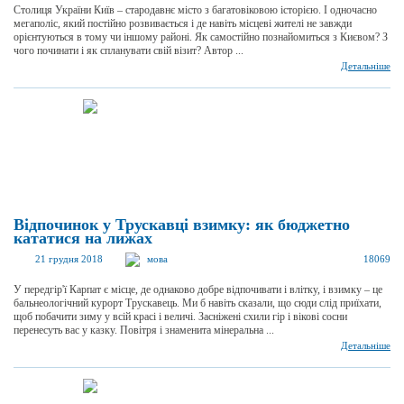
Столиця України Київ – стародавнє місто з багатовіковою історією. І одночасно
мегаполіс, який постійно розвивається і де навіть місцеві жителі не завжди
орієнтуються в тому чи іншому районі. Як самостійно познайомиться з Києвом? З
чого починати і як спланувати свій візит? Автор ...
Детальніше
Відпочинок у Трускавці взимку: як бюджетно
кататися на лижах
21 грудня 2018
мова
18069
У передгір'ї Карпат є місце, де однаково добре відпочивати і влітку, і взимку – це
бальнеологічний курорт Трускавець. Ми б навіть сказали, що сюди слід приїхати,
щоб побачити зиму у всій красі і величі. Засніжені схили гір і вікові сосни
перенесуть вас у казку. Повітря і знаменита мінеральна ...
Детальніше