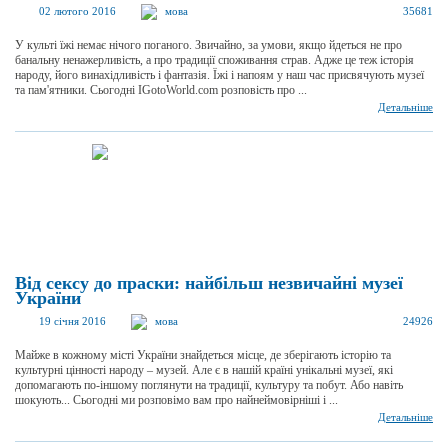
02 лютого 2016
мова
35681
У культі їжі немає нічого поганого. Звичайно, за умови, якщо йдеться не про
банальну ненажерливість, а про традиції споживання страв. Адже це теж історія
народу, його винахідливість і фантазія. Їжі і напоям у наш час присвячують музеї
та пам'ятники. Сьогодні IGotoWorld.com розповість про ...
Детальніше
Від сексу до праски: найбільш незвичайні музеї
України
19 січня 2016
мова
24926
Майже в кожному місті України знайдеться місце, де зберігають історію та
культурні цінності народу – музей. Але є в нашій країні унікальні музеї, які
допомагають по-іншому поглянути на традиції, культуру та побут. Або навіть
шокують... Сьогодні ми розповімо вам про найнеймовірніші і ...
Детальніше