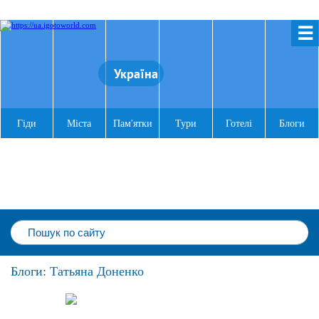
☰
Україна
Гіди
Міста
Пам'ятки
Тури
Готелі
Блоги
Блоги: Татьяна Доненко