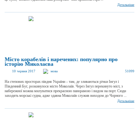
Детальніше
Місто корабелів і наречених: популярно про
історію Миколаєва
10 червня 2017
мова
51099
На степових просторах півдня України – там, де зливаються річки Інгул і
Південний Буг, розкинулося місто Миколаїв. Через Інгул перекинуто міст, з
набережної можна милуватися прекрасною панорамою і видом на порт. Сюди
заходять морські судна, адже здавна Миколаїв служив виходом до Чорного ...
Детальніше