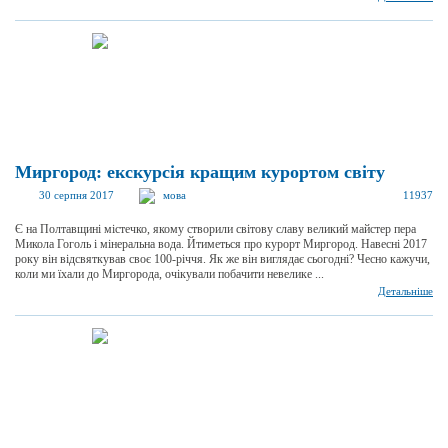
Миргород: екскурсія кращим курортом світу
30 серпня 2017
мова
11937
Є на Полтавщині містечко, якому створили світову cлаву великий майстер пера
Микола Гоголь і мінеральна вода. Йтиметься про курорт Миргород. Навесні 2017
року він відсвяткував своє 100-річчя. Як же він виглядає сьогодні? Чесно кажучи,
коли ми їхали до Миргорода, очікували побачити невелике ...
Детальніше