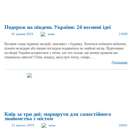
Подорож на південь України: 24 весняні ідеї
02 травня 2019
мова
21099
Весняне сонце піднімає настрій, «виганяє» з будинку. Хочеться побачити небачене,
пізнати незвідане або іншим поглядом подивитися на знайомі місця. Відпочинок
на півдні України асоціюється з літом, але хто сказав, що менше вражень ми
отримаємо навесні? Отже, вперед, назустріч теплу, сонцю, ...
Детальніше
Київ за три дні: маршрути для самостійного
знайомства з містом
13 лютого 2019
мова
26941