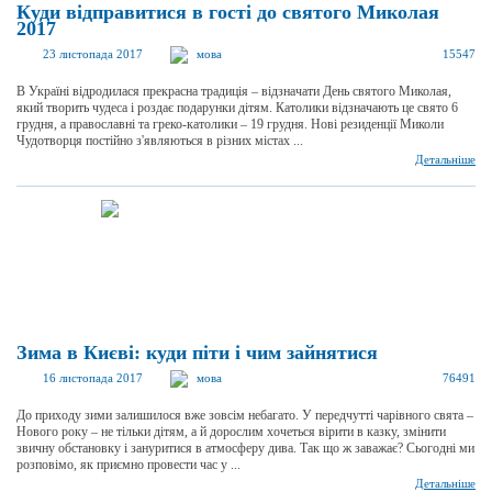
Куди відправитися в гості до святого Миколая
2017
23 листопада 2017
мова
15547
В Україні відродилася прекрасна традиція – відзначати День святого Миколая,
який творить чудеса і роздає подарунки дітям. Католики відзначають це свято 6
грудня, а православні та греко-католики – 19 грудня. Нові резиденції Миколи
Чудотворця постійно з'являються в різних містах ...
Детальніше
Зима в Києві: куди піти і чим зайнятися
16 листопада 2017
мова
76491
До приходу зими залишилося вже зовсім небагато. У передчутті чарівного свята –
Нового року – не тільки дітям, а й дорослим хочеться вірити в казку, змінити
звичну обстановку і зануритися в атмосферу дива. Так що ж заважає? Сьогодні ми
розповімо, як приємно провести час у ...
Детальніше