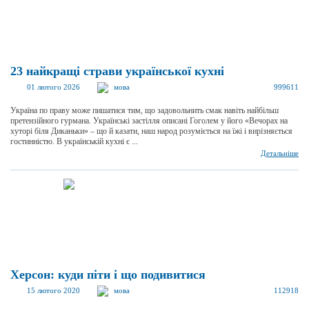
23 найкращі страви української кухні
01 лютого 2026
мова
999611
Україна по праву може пишатися тим, що задовольнить смак навіть найбільш
претензійного гурмана. Українські застілля описані Гоголем у його «Вечорах на
хуторі біля Диканьки» – що й казати, наш народ розуміється на їжі і вирізняється
гостинністю. В українській кухні є ...
Детальніше
Херсон: куди піти і що подивитися
15 лютого 2020
мова
112918