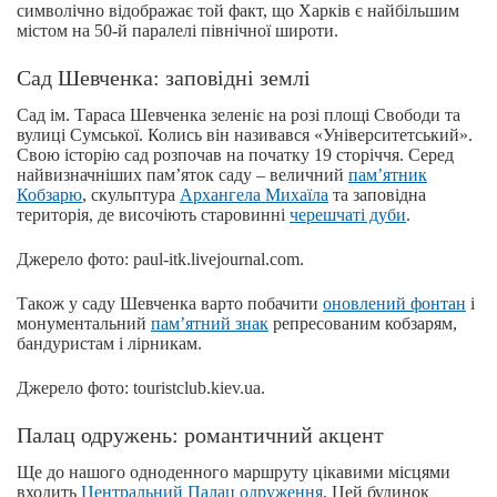
символічно відображає той факт, що Харків є найбільшим
містом на 50-й паралелі північної широти.
Сад Шевченка: заповідні землі
Сад ім. Тараса Шевченка зеленіє на розі площі Свободи та
вулиці Сумської. Колись він називався «Університетський».
Свою історію сад розпочав на початку 19 сторіччя. Серед
найвизначніших пам’яток саду – величний
пам’ятник
Кобзарю
, скульптура
Архангела Михаїла
та заповідна
територія, де височіють старовинні
черешчаті дуби
.
Джерело фото: paul-itk.livejournal.com.
Також у саду Шевченка варто побачити
оновлений фонтан
і
монументальний
пам’ятний знак
репресованим кобзарям,
бандуристам і лірникам.
Джерело фото: touristclub.kiev.ua.
Палац одружень: романтичний акцент
Ще до нашого одноденного маршруту цікавими місцями
входить
Центральний Палац одруження
. Цей будинок