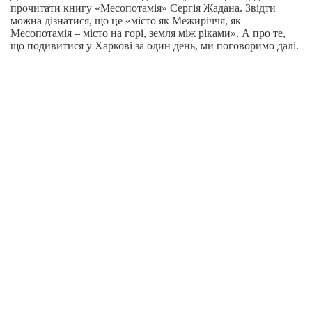
прочитати книгу «Месопотамія» Сергія Жадана. Звідти
можна дізнатися, що це «місто як Межиріччя, як
Месопотамія – місто на горі, земля між ріками». А про те,
що подивитися у Харкові за один день, ми поговоримо далі.