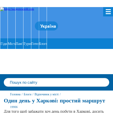
☰
Україна
Гіди
Міста
Пам'ятки
Тури
Готелі
Блоги
Головна
/
Блоги
/
Відпочинок у місті
/
Один день у Харкові: простий маршрут
19906
Для того щоб забажати хоч день побути в Харкові, досить