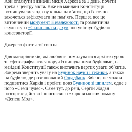
Аби оглянути визначні місця Харкова за 1 день, почати
треба з центру міста. Вже на майдані Конституції
розташувалися одразу кілька пам’яток, що їх точно
захочеться зафіксувати на пам’ять. Перш за все це
витончений
монумент Незалежності
та романтична
скульптура
«Скрипаль на даху»
, що увінчує будівлю
консерваторії.
Джерело фото: arof.com.ua.
Для мандрівників, які люблять помилуватися архітектурою
та сфотографуватися поруч із вишуканими будівлями, на
майдані Конституції також вистачить вартих уваги об’єктів.
Зокрема зверніть увагу на
Будинок науки і техніки
, а також
на будівлю, де розташований
Ощадбанк
. Звісно, не можна
подивитися Харків і пройти повз
Будинок зі шпилем
, одне з
його «Семи чудес». Саме тут, до речі, Сергій Жадан
розгортає дійство іншого свого «харківського» роману –
«Депеш Мод».