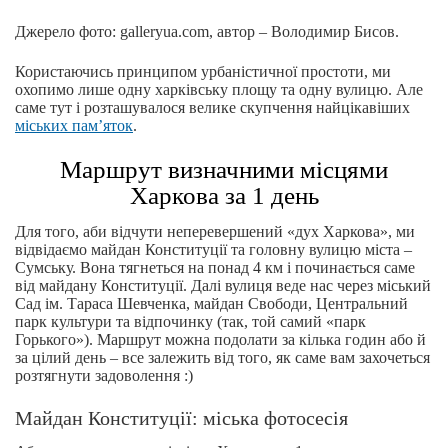
Джерело фото: galleryua.com, автор – Володимир Бисов.
Користаючись принципом урбаністичної простоти, ми
охопимо лише одну харківську площу та одну вулицю. Але
саме тут і розташувалося велике скупчення найцікавіших
міських пам’яток
.
Маршрут визначними місцями
Харкова за 1 день
Для того, аби відчути неперевершений «дух Харкова», ми
відвідаємо майдан Конституції та головну вулицю міста –
Сумську. Вона тягнеться на понад 4 км і починається саме
від майдану Конституції. Далі вулиця веде нас через міський
Сад ім. Тараса Шевченка, майдан Свободи, Центральний
парк культури та відпочинку (так, той самий «парк
Горького»). Маршрут можна подолати за кілька годин або й
за цілий день – все залежить від того, як саме вам захочеться
розтягнути задоволення :)
Майдан Конституції: міська фотосесія