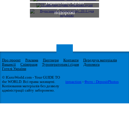
Відпочинок в Україні
української кухні
влітку: 20+1 ідея
подорожі
Про проект
Реклама
Партнери
Контакти
Передрук матеріалів
Вакансії
Співпраця
Туроператорам і гідам
Допомога
Готелі України
© IGotoWorld.com - Your GUIDE TO
the WORLD. Всі права захищені.
iproaction
-
Фото - DepositPhotos
Копіювання матеріалів без дозволу
адміністрації сайту заборонено.