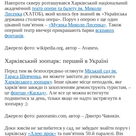
Навпроти скверу розташувався Харківський національний
академічний
театр опери та балету ім. Миколи
Лисенка
(ХАТОБ), який колись був знаний як «Українська
державна столична опера». Поруч з оперою є ще один
цікавий пам’ятник –
«Музика Миколи Лисенка»
. Також
оперний театр ввечері прикрашають барви
яскравих
фонтанів
.
Джерело фото: wikipedia.org, автор – Avaness.
Харківський зоопарк: перший в Україні
Перед тим як безпосередньо оглянути
Міський сад ім.
Тараса Шевченка
, ви можете завітати до унікального
Харківського зоопарку
. Інше цікаве місце неподалік, яке
харків’яни завжди із захопленням демонструють туристам, –
це
фонтан «Каскад»
. Але все це можна встигнути
подивитися за день, тільки якщо не надто застрягнути в
зоопарку ;)
Джерело фото: panoramio.com, автор – Дмитро Чавикін.
Доки зовсім не заглибитеся у сад, не забудьте знайти поруч і
харківську
«Алею зірок»
та пам’ятник 50-й паралелі. Він