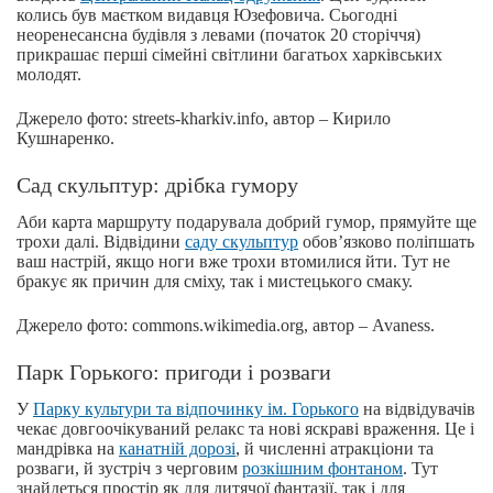
колись був маєтком видавця Юзефовича. Сьогодні
неоренесансна будівля з левами (початок 20 сторіччя)
прикрашає перші сімейні світлини багатьох харківських
молодят.
Джерело фото: streets-kharkiv.info, автор – Кирило
Кушнаренко.
Сад скульптур: дрібка гумору
Аби карта маршруту подарувала добрий гумор, прямуйте ще
трохи далі. Відвідини
саду скульптур
обов’язково поліпшать
ваш настрій, якщо ноги вже трохи втомилися йти. Тут не
бракує як причин для сміху, так і мистецького смаку.
Джерело фото: commons.wikimedia.org, автор – Avaness.
Парк Горького: пригоди і розваги
У
Парку культури та відпочинку ім. Горького
на відвідувачів
чекає довгоочікуваний релакс та нові яскраві враження. Це і
мандрівка на
канатній дорозі
, й численні атракціони та
розваги, й зустріч з черговим
розкішним фонтаном
. Тут
знайдеться простір як для дитячої фантазії, так і для