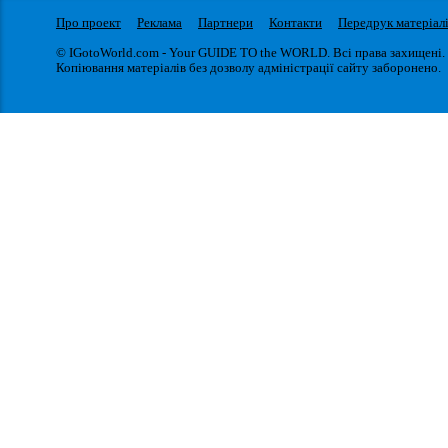
Про проект
Реклама
Партнери
Контакти
Передрук матеріал
© IGotoWorld.com - Your GUIDE TO the WORLD. Всі права захищені.
Копіювання матеріалів без дозволу адміністрації сайту заборонено.