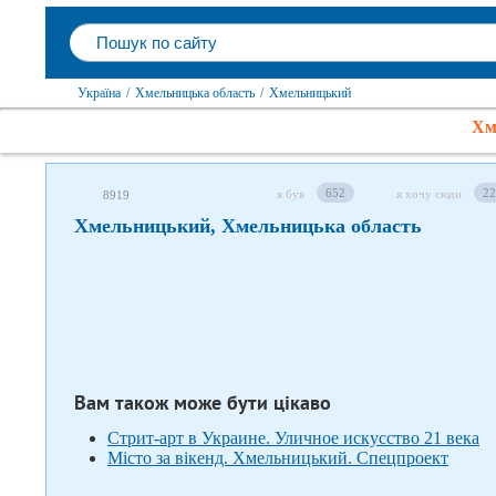
Україна
/
Хмельницька область
/
Хмельницький
Хм
Слідкуйте за нами в соцмережах
652
22
я був
я хочу сюди
8919
Хмельницький, Хмельницька область
Вам також може бути цікаво
Стрит-арт в Украине. Уличное искусство 21 века
Місто за вікенд. Хмельницький. Спецпроект