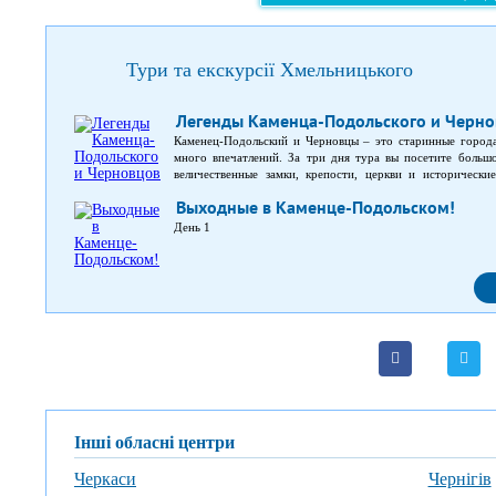
Тури та екскурсії Хмельницького
Легенды Каменца-Подольского и Черно
Каменец-Подольский и Черновцы – это старинные города
много впечатлений. За три дня тура вы посетите большо
величественные замки, крепости, церкви и исторически
Каменец-Подольской крепости; вечерняя пешая прогулка п
Выходные в Каменце-Подольском!
архитектурному заповеднику «Хотинская крепость»; обзо
Кривче, а также оборонный замок 17 века; поездка в Бакот
День 1
теплым и мягким климатом; вкусный обед с блюдами нацио
Інші обласні центри
Черкаси
Чернігів