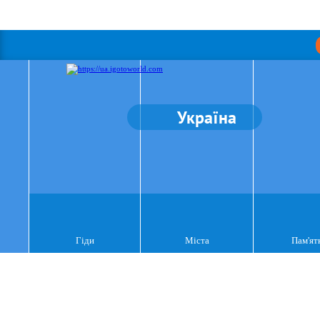
Україна
Гіди
Міста
Пам'ят