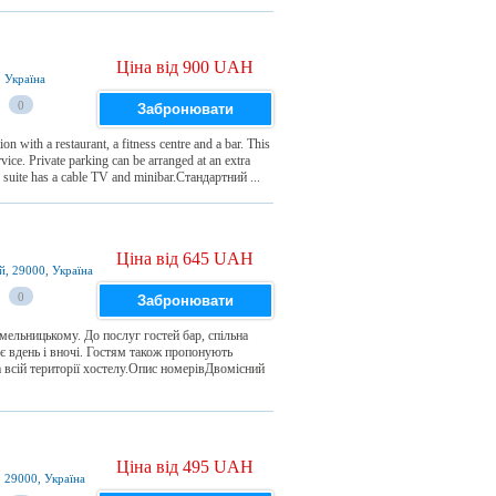
Ціна від 900 UAH
 Україна
0
Забронювати
with a restaurant, a fitness centre and a bar. This
vice. Private parking can be arranged at an extra
ite has a cable TV and minibar.Стандартний ...
Ціна від 645 UAH
й, 29000, Україна
0
Забронювати
льницькому. До послуг гостей бар, спільна
ює вдень і вночі. Гостям також пропонують
 всій території хостелу.Опис номерівДвомісний
Ціна від 495 UAH
, 29000, Україна