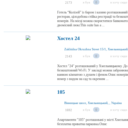
я був
0
я хочу сюди
2173
Готель “Колізей” із баром і казино розташований
ресторан, цілодобова стійка реєстрації та безко
номерів. На місці можна скористатися банкомат
двомісний люксThis suite has a ...
Хостел 24
Zakhidna Okruzhna Street 15/1, Хмельницький
я був
0
я хочу сюди
2143
Хостел "24" розташований у Хмельницькому. До по
безкоштовний Wi-Fi. У закладі можна забронюва
ванною кімнатою з душем і феном.Опис номері
номер з видом на сад та окремим ...
105
Вінницьке шосе, Хмельницький, , Україна
я був
0
я хочу сюди
1692
Апартаменти "105" розташовані у місті Хмельниц
безплатна приватна парковка.Опис