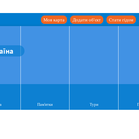
Моя карта
Додати об'єкт
Стати гідом
аїна
а
Пам'ятки
Тури