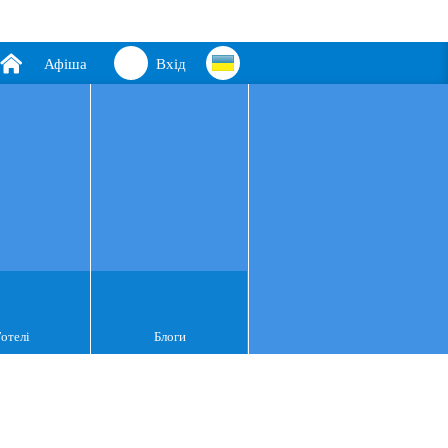
Афіша
Вхід
Готелі
Блоги