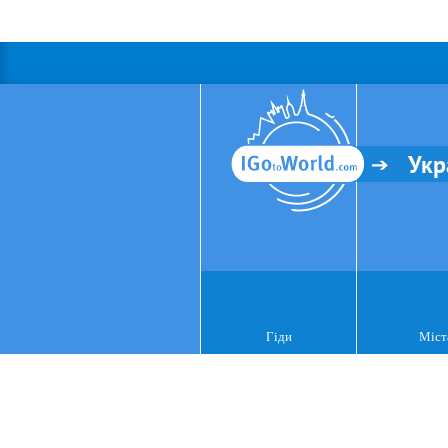
Укр
Гіди
Міст