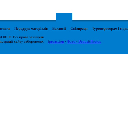
нтакти
Передрук матеріалів
Вакансії
Співпраця
Туроператорам і гіда
WORLD. Всі права захищені.
істрації сайту заборонено.
iproaction
-
Фото - DepositPhotos