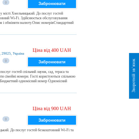
0
Забронювати
 у місті Хмельницький. До послуг гостей
штовний Wi-Fi. Здійснюється обслуговування
ом і обміняти валюту.Опис номерівСтандартний
Ціна від 400 UAH
, 29025, Україна
Зворотній зв`язок
0
Забронювати
слуг гостей спільний лаунж, сад, тераса та
ти сімейні номери. Гості користуються спільною
вБюджетний одномісний номер Одномісний
Ціна від 900 UAH
0
Забронювати
ький. До послуг гостей безкоштовний Wi-Fi та