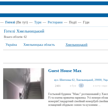
—
Готелі
(Ви тут)
—
Тури
—
Ресторани
—
Події
—
Гіди
Готелі Хмельницький
Всього об'єктів:
62
Україна
Хмельницька область
Хмельницький
Guest House Max
вул. Шевченка 62, Хмельницький, 29000, Укр
я був
0
я хочу сюди
2401
Гостьовий будинок "Макс" розташований у Хмел
Fi та платна приватна парковка. Усі номери об
номерівСтандартний сімейний номерЦей сімейн
оснащений обідньою зоною та кухонним ...