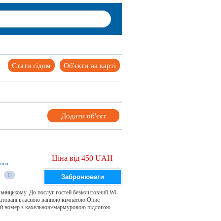
Стати гідом
Об'єкти на карті
Додати об'єкт
Ціна від 450 UAH
аїна
0
Забронювати
ьницькому. До послуг гостей безкоштовний Wi-
лаштовані власною ванною кімнатою.Опис
ий номер з кахельною/мармуровою підлогою