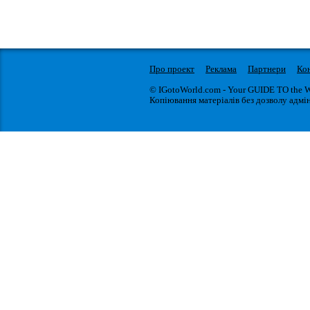
Про проект
Реклама
Партнери
Ко
© IGotoWorld.com - Your GUIDE TO the 
Копіювання матеріалів без дозволу адмін