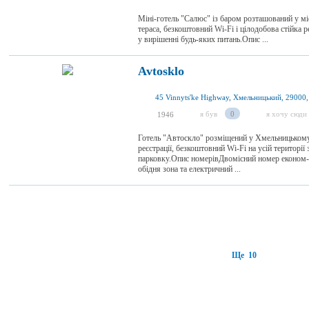
Міні-готель "Салюс" із баром розташований у мі
тераса, безкоштовний Wi-Fi і цілодобова стійка 
у вирішенні будь-яких питань.Опис ...
Avtosklo
45 Vinnyts'ke Highway, Хмельницький, 29000,
я був
0
я хочу сюди
1946
Готель "Автоскло" розміщений у Хмельницькому
реєстрації, безкоштовний Wi-Fi на усій території
парковку.Опис номерівДвомісний номер економ-
обідня зона та електричний ...
Ще 10