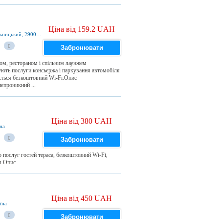
Ціна від 159.2 UAH
Східна 10а дачний масив видрові доли., Хмельницький, 29000, Україна
0
Забронювати
ом, рестораном і спільним лаунжем
ють послуги консьєржа і паркування автомобіля
ається безкоштовний Wi-Fi.Опис
проникний ...
Ціна від 380 UAH
на
0
Забронювати
послуг гостей тераса, безкоштовний Wi-Fi,
ня.Опис
Ціна від 450 UAH
їна
0
Забронювати