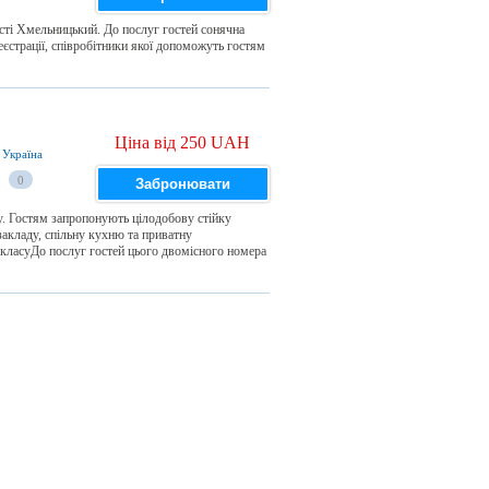
сті Хмельницький. До послуг гостей сонячна
реєстрації, співробітники якої допоможуть гостям
Ціна від 250 UAH
 Україна
0
Забронювати
. Гостям запропонують цілодобову стійку
 закладу, спільну кухню та приватну
класуДо послуг гостей цього двомісного номера