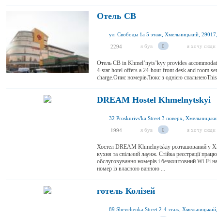
Отель СВ
ул. Свободы 1а 5 этаж, Хмельницький, 29017,
я був
0
я хочу сюди
2294
Отель СВ in Khmelʼnytsʼkyy provides accommodation 
4-star hotel offers a 24-hour front desk and room ser
charge.Опис номерівЛюкс з однією спальнеюThis su
DREAM Hostel Khmelnytskyi
32 Proskurivs'ka Street 3 поверх, Хмельницьки
я був
0
я хочу сюди
1994
Хостел DREAM Khmelnytskiy розташований у Хме
кухня та спільний лаунж. Стійка реєстрації прац
обслуговування номерів і безкоштовний Wi-Fi на
номер із власною ванною ...
готель Колізей
89 Shevchenka Street 2-4 этаж, Хмельницький