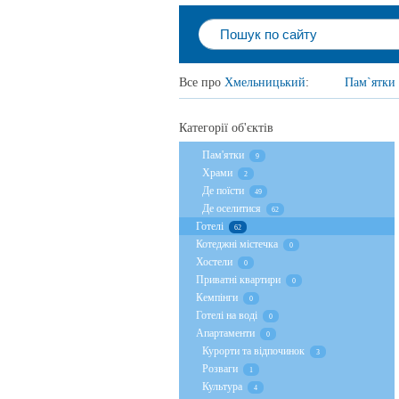
Все про
Хмельницький
:
Пам`ятки
Категорії об'єктів
Пам'ятки
9
Храми
2
Де поїсти
49
Де оселитися
62
Готелі
62
Котеджні містечка
0
Хостели
0
Приватні квартири
0
Кемпінги
0
Готелі на воді
0
Апартаменти
0
Курорти та відпочинок
3
Розваги
1
Культура
4