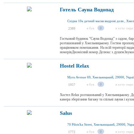
Готель Сауна Водопад
я був
0
я хочу сюди
2389
Гостьовий будинок “Сауна Водопад” з садом, бар
розташований у Хмельницькому. Гостям пропону
працівником помешкання. На всій території над
номерівДвомісний номер Делюкс з душемЗвуконе
Hostel Relax
Myru Avenue 69, Хмельницький, 29000, Украї
я був
0
я хочу сюди
1957
Хостел Relax розташований у Хмельницькому. До 
камера зберігання багажу та спільні лаунж і кух
Salus
70 Pilots'ka Street, Хмельницький, 29000, Укра
я був
0
я хочу сюди
1772