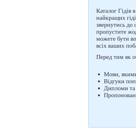
Каталог Гідів 
найкращих гіді
звернутись до 
пропустите жод
можете бути вп
всіх ваших поб
Перед тим як о
Мови, якими
Відгуки поп
Дипломи та
Пропоновані