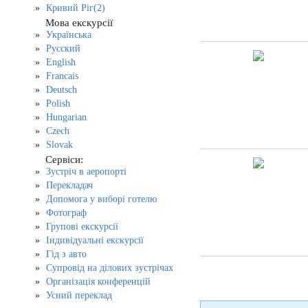
Кривий Ріг(2)
Мова екскурсії
Українська
Русский
English
Francais
Deutsch
Polish
Hungarian
Czech
Slovak
Сервіси:
Зустріч в аеропорті
Перекладач
Допомога у виборі готелю
Фотограф
Групові екскурсії
Індивідуальні екскурсії
Гід з авто
Супровід на ділових зустрічах
Організація конференцій
Усний переклад