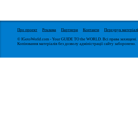
Про проект
Реклама
Партнери
Контакти
Передрук матеріал
© IGotoWorld.com - Your GUIDE TO the WORLD. Всі права захищені.
Копіювання матеріалів без дозволу адміністрації сайту заборонено.