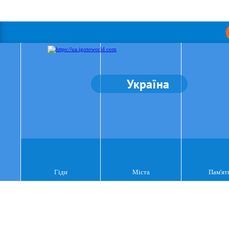
Україна
Гіди
Міста
Пам'ят