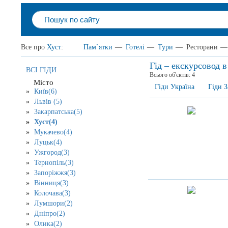
Все про
Хуст
:
Пам`ятки
—
Готелі
—
Тури
—
Ресторани
—
Гід – екскурсовод в
ВСІ ГІДИ
Всього об'єктів:
4
Місто
Гіди Україна
Гіди З
Київ(6)
Львів (5)
Закарпатська(5)
Хуст(4)
Мукачево(4)
Луцьк(4)
Ужгород(3)
Тернопіль(3)
Запоріжжя(3)
Вінниця(3)
Колочава(3)
Лумшори(2)
Дніпро(2)
Олика(2)