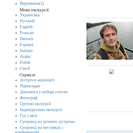
Верховина(2)
Мова екскурсії
Українська
Русский
English
Francais
Deutsch
Espanol
Italiano
Arabic
Polish
Czech
Сервіси:
Зустріч в аеропорті
Перекладач
Допомога у виборі готелю
Фотограф
Групові екскурсії
Індивідуальні екскурсії
Гід з авто
Супровід на ділових зустрічах
Супровід на виставках і
конференціях