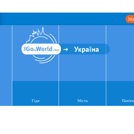
Мо
Україна
Гіди
Міста
Пам'ят