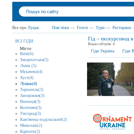
Все про
Луцьк
:
Пам`ятки
—
Готелі
—
Тури
—
Ресторани
Гід – екскурсовод 
ВСІ ГІДИ
Всього об'єктів:
4
Місто
Гіди Україна
Гіди 
Київ(6)
Закарпатська(5)
Львів (5)
Мукачево(4)
Хуст(4)
Луцьк(4)
Тернопіль(3)
Запоріжжя(3)
Вінниця(3)
Колочава(3)
Ужгород(3)
Кам'янець-подільський(2)
Миколаїв(2)
Карпати(2)