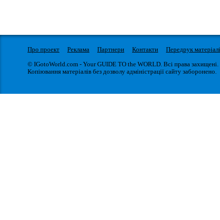
Про проект
Реклама
Партнери
Контакти
Передрук матеріал
© IGotoWorld.com - Your GUIDE TO the WORLD. Всі права захищені.
Копіювання матеріалів без дозволу адміністрації сайту заборонено.