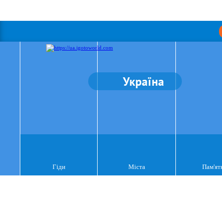
Україна
Гіди
Міста
Пам'ят