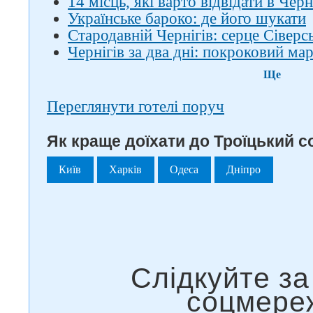
14 місць, які варто відвідати в Черн
Українське бароко: де його шукати
Стародавній Чернігів: серце Сіверсь
Чернігів за два дні: покроковий м
Ще
Переглянути готелі поруч
Як краще доїхати до Троїцький с
Київ
Харків
Одеса
Дніпро