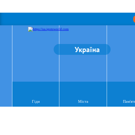
Україна
Гіди
Міста
Пам'ят