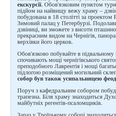
екскурсії
. Обов'язковим пунктом тури
підйом на найвищу вежу храму – дзві
побудована в 18 столітті за проектом 
Зимовий палац у Петербурзі. Подолав
дзвіниці, ви зможете з висоти пташин
прекрасним видом на Чернігів, панора
верхівки його церков.
Обов'язково побувайте в підвальному
спочивають мощі чернігівського свято
преподобного Лаврентія і мощі багать
підлогою розміщений могильний склеп,
собор був також усипальницею феод
Поруч з кафедральним собором побудо
трапезна. Біля храму знаходиться Дух
майбутніх регентів-псаломщиків.
Зараз у Троїцькому соборі знаходитьс