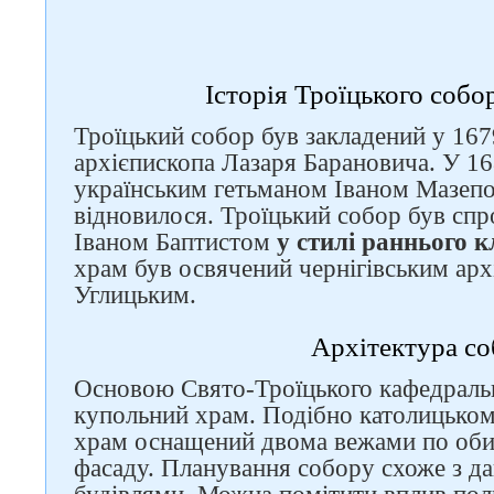
Історія Троїцького собо
Троїцький собор був закладений у 167
архієпископа Лазаря Барановича. У 16
українським гетьманом Іваном Мазепо
відновилося. Троїцький собор був сп
Іваном Баптистом
у стилі раннього 
храм був освячений чернігівським ар
Углицьким.
Архітектура с
Основою Свято-Троїцького кафедральн
купольний храм. Подібно католицьком
храм оснащений двома вежами по оби
фасаду. Планування собору схоже з д