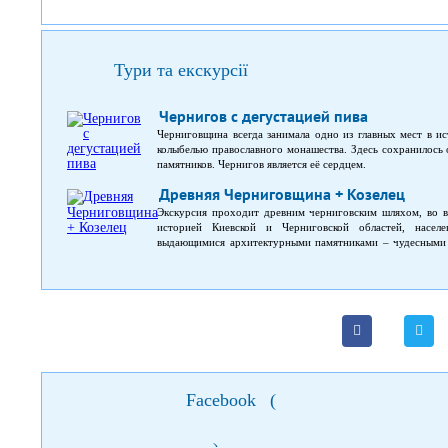
Тури та екскурсії
Чернигов с дегустацией пива
Черниговщина всегда занимала одно из главных мест в ис
колыбелью православного монашества. Здесь сохранилось
памятников. Чернигов является её сердцем.
Древняя Черниговщина + Козелец
Экскурсия проходит древним черниговским шляхом, во в
историей Киевской и Черниговской областей, насел
выдающимися архитектурными памятниками – чудесными 
событий и биографиями великих людей, уроженцев этого к
Facebook
(