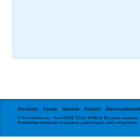
)
Про проект
Реклама
Партнери
Контакти
Передрук матеріал
© IGotoWorld.com - Your GUIDE TO the WORLD. Всі права захищені.
Копіювання матеріалів без дозволу адміністрації сайту заборонено.