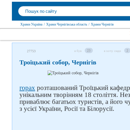
Храми Україна
/
Храми Чернігівська область
/
Храми Чернігів
23
2
я був
я хочу сюди
27753
Троїцький собор, Чернігів
горах
розташований Троїцький кафедра
унікальним творінням 18 століття. Не
приваблює багатьох туристів, а його ч
з усієї України, Росії та Білорусії.