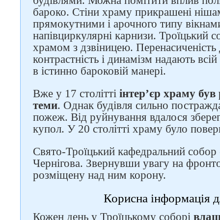
будівлями. Можна помітити вплив пол
бароко. Стіни храму прикрашені ніша
прямокутними і арочного типу вікнами
напівциркулярні карнизи. Троїцький с
храмом з дзвіницею. Перенасиченість 
контрастність і динамізм надають всій
в істинно бароковій манері.
Вже у 17 столітті
інтер’єр храму був 
теми
. Однак будівля сильно постражда
пожеж. Від руйнування вдалося збере
купол. У 20 столітті храму було пове
Свято-Троїцький кафедральний собор
Чернігова. Звернувши увагу на фронто
розміщену над ним корону.
Слідкуйте за нами в
соцмережах
Корисна інформація д
Кожен день у Троїцькому соборі
влаш