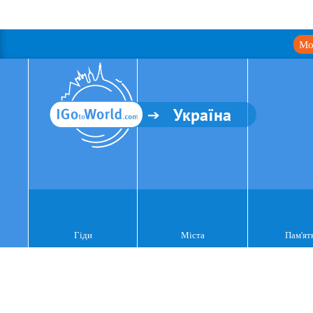
Мо
Україна
Гіди
Міста
Пам'ят