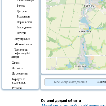
Річки та озера
Болота
Джерела
Водоспади
Парки і сади
Заповідники
Печери
Індустріальні
Містичні місця
Туристичні
інформаційні
центри
Храми
Де поїсти
+
−
Де оселитися
⇧
Курорти та
©
OpenStreetMap
contributors.
Відоб
Моє місцезнаходження
відпочинок
»
Розваги
Культура
Вокзали
Останні додані об'єкти
Музей ретро-автомобілів «Машини час