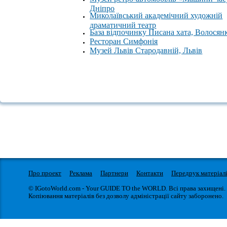
Дніпро
Миколаївський академічний художній
драматичний театр
База відпочинку Писана хата, Волосян
Ресторан Симфонія
Музей Львів Стародавній, Львів
Про проект
Реклама
Партнери
Контакти
Передрук матеріал
© IGotoWorld.com - Your GUIDE TO the WORLD. Всі права захищені.
Копіювання матеріалів без дозволу адміністрації сайту заборонено.