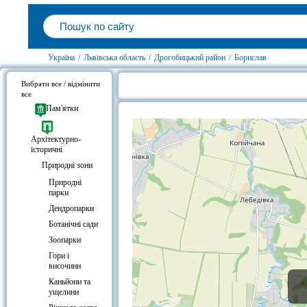
Україна
/
Львівська область
/
Дрогобицький район
/
Борислав
Вибрати все / відмінити
все
Джерело мінеральної води №3, Бо
Пам'ятки
Архітектурно-
історичні
Природні зони
Природні
парки
Дендропарки
Ботанічні сади
Зоопарки
Гори і
височини
Каньйони та
ущелини