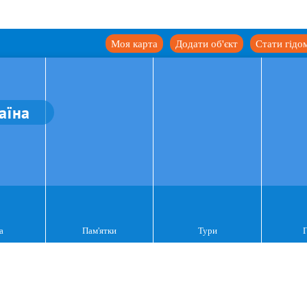
Моя карта
Додати об'єкт
Стати гідо
аїна
а
Пам'ятки
Тури