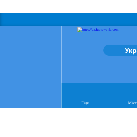
Укр
Гіди
Міст