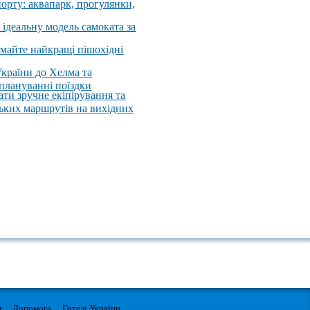
порту: аквапарк, прогулянки,
 ідеальну модель самоката за
имайте найкращі пішохідні
України до Хелма та
 плануванні поїздки
ати зручне екіпірування та
ських маршрутів на вихідних
м
Допомога
Готелі України