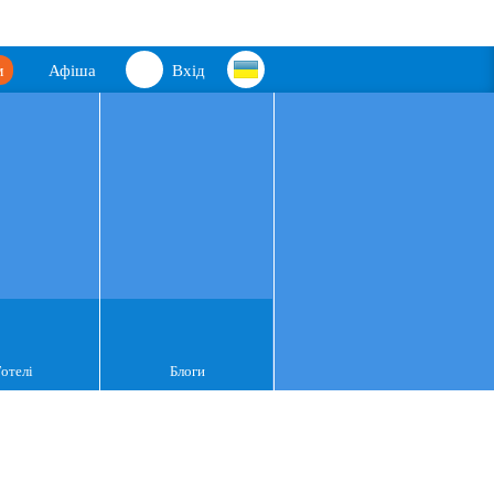
м
Афіша
Вхід
Готелі
Блоги