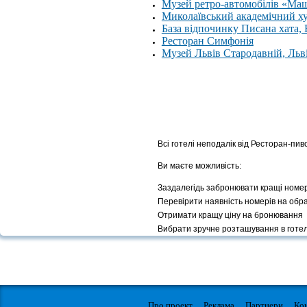
Музей ретро-автомобілів «Ма
Миколаївський академічний х
База відпочинку Писана хата,
Ресторан Симфонія
Музей Львів Стародавній, Льв
Всі готелі неподалік від Ресторан-п
Ви маєте можливість:
Заздалегідь забронювати кращі номе
Перевірити наявність номерів на обр
Отримати кращу ціну на бронювання
Вибрати зручне розташування в готел
Про проект
Реклама
Партнери
Ко