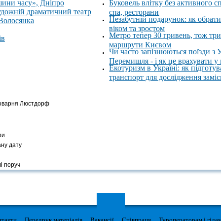
шини часу», Дніпро
Буковель влітку без активного с
удожній драматичний театр
спа, ресторани
Незабутній подарунок: як обрати
 Волосянка
віком та зростом
Метро тепер 30 гривень, тож тр
ів
маршрути Києвом
Чи часто запізнюються поїзди з 
Перемишля - і як це врахувати у
Екотуризм в Україні: як підготув
транспорт для дослідження замі
ивоварня Люстдорф
ри
ану дату
і поруч
нтакти
Передрук матеріалів
Вакансії
Співпраця
Туроператорам і гіда