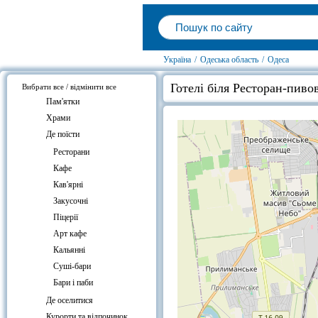
Україна
/
Одеська область
/
Одеса
Готелі біля Ресторан-пив
Вибрати все / відмінити все
Пам'ятки
Храми
Де поїсти
Ресторани
Кафе
Кав'ярні
Закусочні
Піцерії
Арт кафе
Кальянні
Суші-бари
Бари і паби
Де оселитися
Курорти та відпочинок