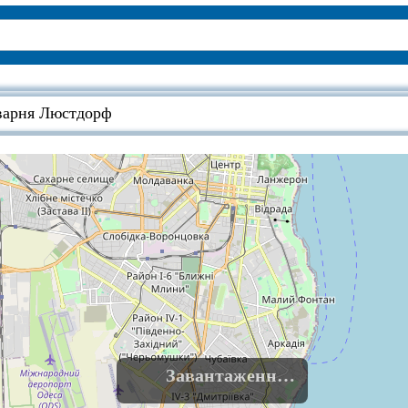
оварня Люстдорф
Завантаження......