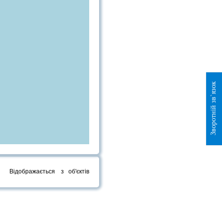
Зворотній зв`язок
Відображається
з
об'єктів