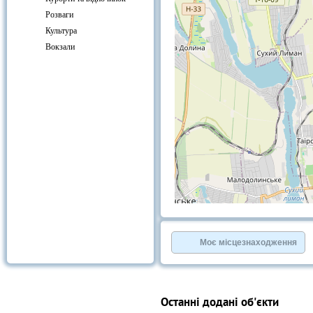
Розваги
Культура
Вокзали
+
−
⇧
©
OpenStreetMap
contributors.
Моє місцезнаходження
»
Останні додані об'єкти