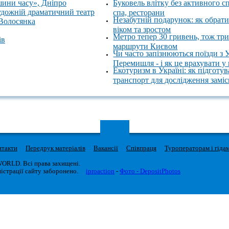
шини часу», Дніпро
Буковель влітку без активного с
удожній драматичний театр
спа, ресторани
Незабутній подарунок: як обрати
 Волосянка
віком та зростом
Метро тепер 30 гривень, тож тр
ів
маршрути Києвом
Чи часто запізнюються поїзди з 
Перемишля - і як це врахувати у
Екотуризм в Україні: як підготув
транспорт для дослідження замі
нтакти
Передрук матеріалів
Вакансії
Співпраця
Туроператорам і гіда
WORLD. Всі права захищені.
істрації сайту заборонено.
iproaction
-
Фото - DepositPhotos