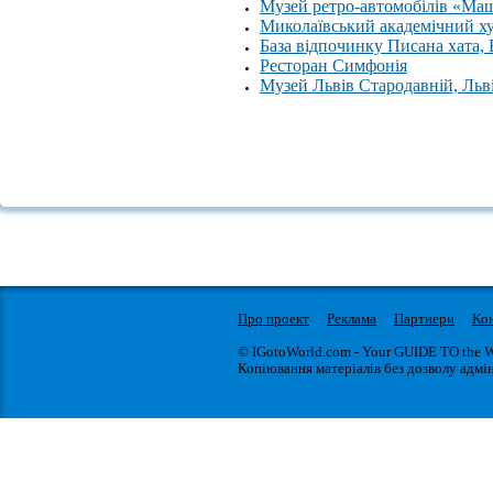
Музей ретро-автомобілів «Ма
Миколаївський академічний х
База відпочинку Писана хата,
Ресторан Симфонія
Музей Львів Стародавній, Льв
Про проект
Реклама
Партнери
Ко
© IGotoWorld.com - Your GUIDE TO the 
Копіювання матеріалів без дозволу адмін