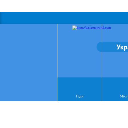
Укр
Гіди
Міст