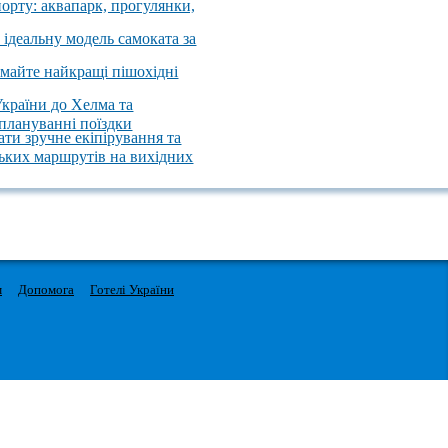
порту: аквапарк, прогулянки,
 ідеальну модель самоката за
имайте найкращі пішохідні
України до Хелма та
 плануванні поїздки
ати зручне екіпірування та
ських маршрутів на вихідних
м
Допомога
Готелі України