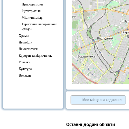
Природні зони
Індустріальні
Містичні місця
Туристичні інформаційні
центри
Храми
Де поїсти
Де оселитися
Курорти та відпочинок
Розваги
Культура
Вокзали
+
−
⇧
©
OpenStreetMap
contributors.
Моє місцезнаходження
»
Останні додані об'єкти