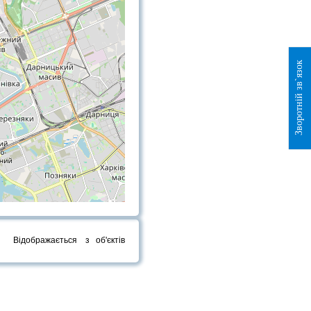
Зворотній зв`язок
Відображається
з
об'єктів