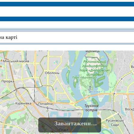
а карті
Завантаження......