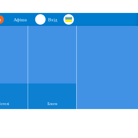
м
Афіша
Вхід
Готелі
Блоги