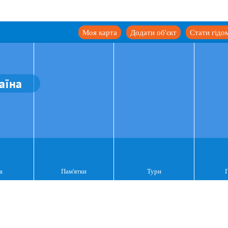
Моя карта
Додати об'єкт
Стати гідо
аїна
а
Пам'ятки
Тури