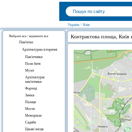
Україна
/
Київ
Контрактова площа, Київ н
Вибрати все / відмінити все
Пам'ятки
Архітектурно-історичні
Пам'ятники
Поля битв
Музеї
Архітектурні
пам'ятники
Фортеці
Замки
Палаци
Мости
Меморіали
Садиби
Цікаві місця