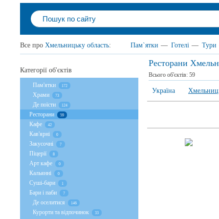
Все про
Хмельницьку область
:
Пам`ятки
—
Готелі
—
Тури
Ресторани Хмельн
Категорії об'єктів
Всього об'єктів:
59
Пам'ятки
172
Україна
Хмельниць
Храми
73
Де поїсти
124
Ресторани
59
Кафе
42
Кав'ярні
0
Закусочні
7
Піцерії
8
Арт кафе
0
Кальянні
0
Суші-бари
1
Бари і паби
7
Де оселитися
146
Курорти та відпочинок
33