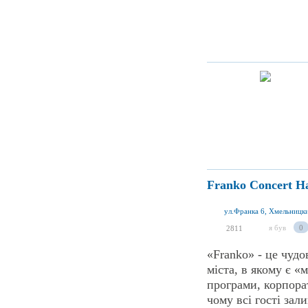
Franko Concert Ha
ул.Франка 6, Хмельницк
я був
0
2811
«Franko» - це чудо
міста, в якому є «
програми, корпорат
чому всі гості зал