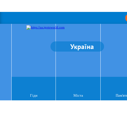
Україна
Гіди
Міста
Пам'ят