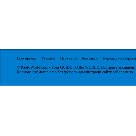
Про проект
Реклама
Партнери
Контакти
Передрук матеріал
© IGotoWorld.com - Your GUIDE TO the WORLD. Всі права захищені.
Копіювання матеріалів без дозволу адміністрації сайту заборонено.