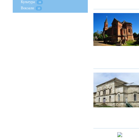
Культура
16
Вокзали
10