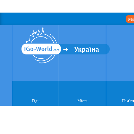
Мо
Україна
Гіди
Міста
Пам'ят