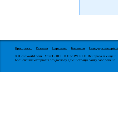
Про проект
Реклама
Партнери
Контакти
Передрук матеріал
© IGotoWorld.com - Your GUIDE TO the WORLD. Всі права захищені.
Копіювання матеріалів без дозволу адміністрації сайту заборонено.