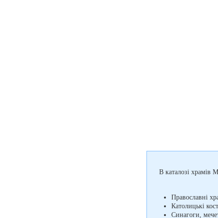
В каталозі храмів М
Православні хр
Католицькі кос
Синагоги, мечет