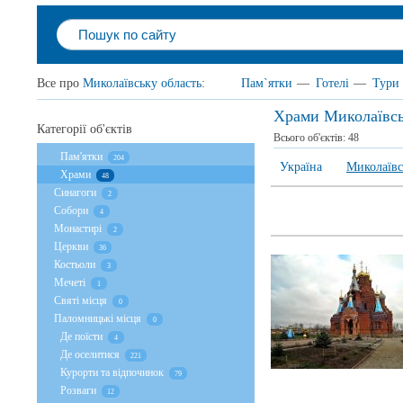
Все про
Миколаївську область
:
Пам`ятки
—
Готелі
—
Тури
Храми Миколаївсь
Категорії об'єктів
Всього об'єктів:
48
Пам'ятки
204
Україна
Миколаївс
Храми
48
Cинагоги
2
Собори
4
Монастирі
2
Церкви
36
Костьоли
3
Мечеті
1
Святі місця
0
Паломницькі місця
0
Де поїсти
4
Де оселитися
221
Курорти та відпочинок
79
Розваги
12