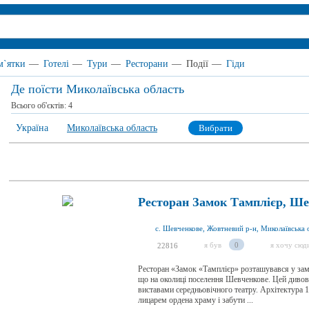
м`ятки
—
Готелі
—
Тури
—
Ресторани
—
Події
—
Гіди
Де поїсти Миколаївська область
Всього об'єктів:
4
Україна
Миколаївська область
Вибрати
Ресторан Замок Тамплієр, Ш
с. Шевченкове, Жовтневий р-н, Миколаївська о
я був
0
я хочу сюд
22816
Ресторан «Замок «Тамплієр» розташувався у зам
що на околиці поселення Шевченкове. Цей дивов
виставами середньовічного театру. Архітектура 
лицарем ордена храму і забути ...