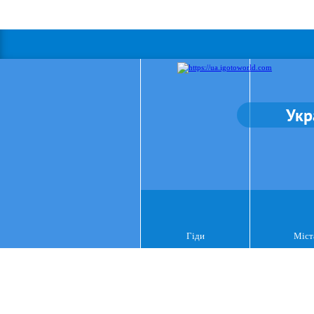
Укр
Гіди
Міст