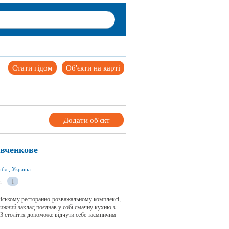
Стати гідом
Об'єкти на карті
Додати об'єкт
евченкове
бл., Україна
и
1
іському ресторанно-розважальному комплексі,
ижний заклад поєднав у собі смачну кухню з
13 століття допоможе відчути себе таємничим