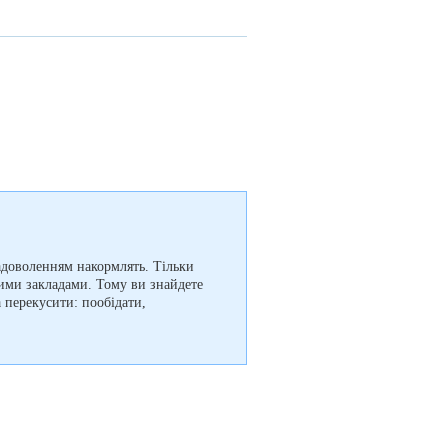
задоволенням накормлять. Тільки
вими закладами. Тому ви знайдете
 перекусити: пообідати,