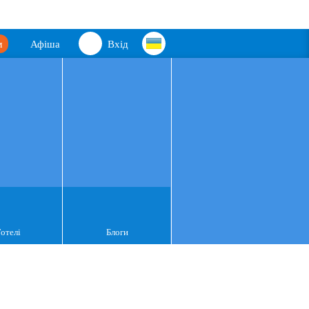
м
Афіша
Вхід
Готелі
Блоги