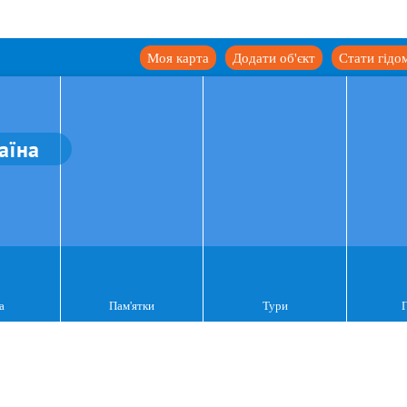
Моя карта
Додати об'єкт
Стати гідо
аїна
а
Пам'ятки
Тури