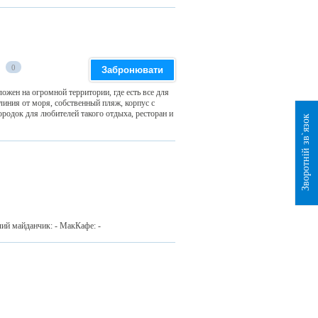
0
Забронювати
ложен на огромной территории, где есть все для
линия от моря, собственный пляж, корпус с
родок для любителей такого отдыха, ресторан и
Зворотній зв`язок
ячий майданчик: - МакКафе: -