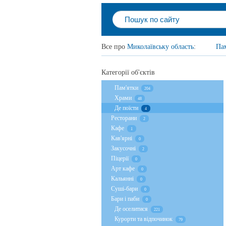
Все про
Миколаївську область
:
Па
Категорії об'єктів
Пам'ятки
204
Храми
48
Де поїсти
4
Ресторани
2
Кафе
1
Кав'ярні
0
Закусочні
2
Піцерії
0
Арт кафе
0
Кальянні
0
Суші-бари
0
Бари і паби
0
Де оселитися
221
Курорти та відпочинок
79