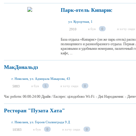
Парк-отель Кипарис
ул. Курортная, 1
я був
0
я хочу сюди
2910
База отдыха «Кипарис» (он же парк-отель) распо
полноценного и разнообразного отдыха. Первая 
красивыми и удобными номерами, палаточный го
кафе, ...
МакДональдз
г. Николаев, ул. Адмирала Макарова, 43
я був
5
я хочу сюди
0
5883
Час роботи: 06:00-24:00 Драйв / Експрес: цілодобово Wi-Fi: - Дні Народження: - Дит
Ресторан "Пузата Хата"
г. Николаев, ул. Героев Сталинграда 9 Д
я був
0
я хочу сюди
0
10383