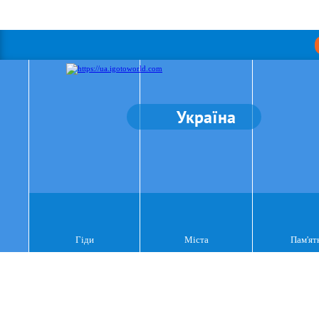
Україна
Гіди
Міста
Пам'ят