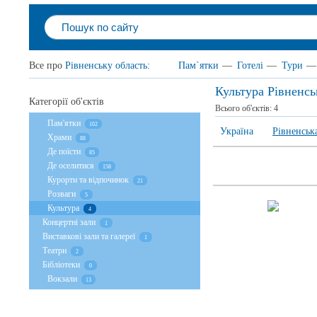
Все про
Рівненську область
:
Пам`ятки
—
Готелі
—
Тури
—
Культура Рівненсь
Категорії об'єктів
Всього об'єктів:
4
Пам'ятки
102
Україна
Рівненськ
Храми
88
Де поїсти
85
Де оселитися
158
Курорти та відпочинок
21
Розваги
5
Культура
4
Концертні зали
1
Виставкові зали та галереї
1
Театри
2
Бібліотеки
0
Вокзали
13