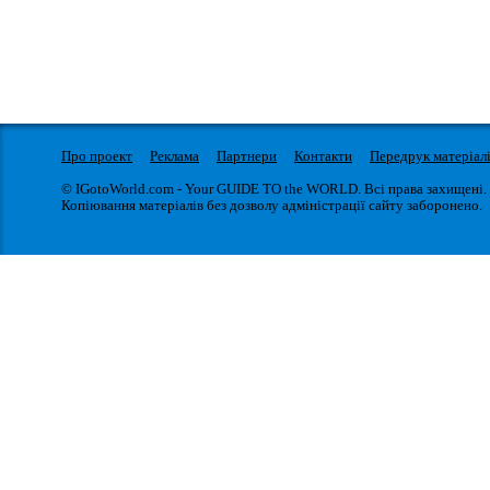
Про проект
Реклама
Партнери
Контакти
Передрук матеріал
© IGotoWorld.com - Your GUIDE TO the WORLD. Всі права захищені.
Копіювання матеріалів без дозволу адміністрації сайту заборонено.