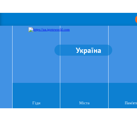
Україна
Гіди
Міста
Пам'ят