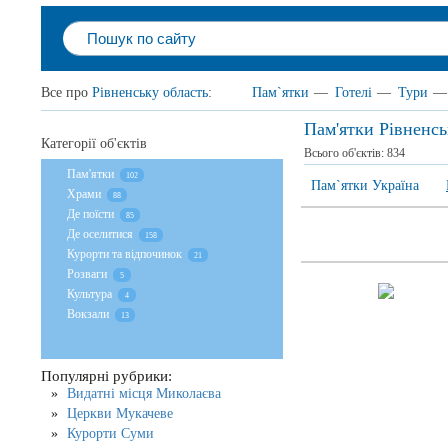
Все про
Рівненську область
:
Пам`ятки
—
Готелі
—
Тури
—
Пам'ятки Рівненсь
Категорії об'єктів
Всього об'єктів:
834
Пам'ятки
102
Пам`ятки Україна
Храми
88
Де поїсти
85
Де оселитися
158
Курорти та відпочинок
21
Розваги
5
Культура
4
Вокзали
13
Популярні рубрики:
Видатні місця Миколаєва
Церкви Мукачеве
Курорти Суми