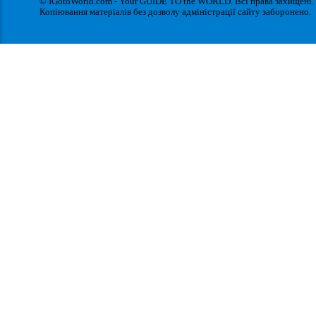
© IGotoWorld.com - Your GUIDE TO the WORLD. Всі права захищені.
Копіювання матеріалів без дозволу адміністрації сайту заборонено.