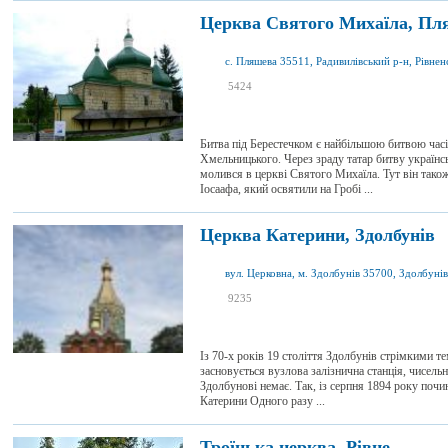
Церква Святого Михаїла, Пл
с. Пляшева 35511, Радивилівський р-н, Рівненс
я був
5424
4
я хочу сюди
1
Битва під Берестечком є найбільшою битвою часі
Хмельницького. Через зраду татар битву україн
молився в церкві Святого Михаїла. Тут він так
Іосаафа, який освятили на Гробі ...
Церква Катерини, Здолбунів
я був
9235
1
я хочу сюди
0
Із 70-х років 19 століття Здолбунів стрімкими 
засновується вузлова залізнична станція, чисельн
Здолбунові немає. Так, із серпня 1894 року почи
Катерини Одного разу ...
Троїцька церква, Рівне