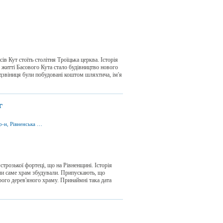
ів Кут стоїть столітня Троїцька церква. Історія
житті Басового Кута стало будівництво нового
 дзвіниця були побудовані коштом шляхтича, ім'я
г
вул. Замкова 5, м. Острог 35800, Острозький р-н, Рівненська обл., Україна
розької фортеці, що на Рівненщині. Історія
ли саме храм збудували. Припускають, що
рого дерев'яного храму. Принаймні така дата