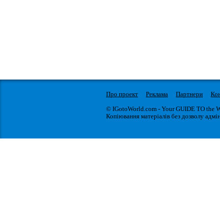
Про проект
Реклама
Партнери
Ко
© IGotoWorld.com - Your GUIDE TO the 
Копіювання матеріалів без дозволу адмін