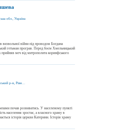
яшева
ька обл., Україна
в визвольної війни під проводом Богдана
ський гетьман програв. Перед боєм Хмельницький
ож прийняв меч від митрополита коринфського
вул. Церковна, м. Здолбунів 35700, Здолбунівський р-н, Рівненська обл., Україна
темпами почав розвиватись. У населеному пункті
ість населення зростає, а власного храму в
нається історія церкви Катерини. Історія храму