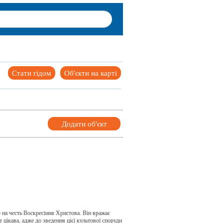
Стати гідом
Об'єкти на карті
Додати об'єкт
 на честь Воскресіння Христова. Він вражає
 цікава, адже до зведення цієї культової споруди