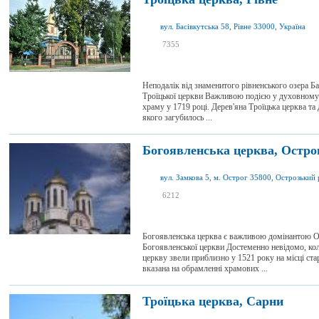
вул. Басівкутська 58, Рівне 33000, Україна
я був
7355
0
я хочу сюди
1
Неподалік від знаменитого рівненського озера Бас
Троїцької церкви Важливою подією у духовному 
храму у 1719 році. Дерев'яна Троїцька церква та
якого загубилось ...
Богоявленська церква, Остро
я був
6212
4
я хочу сюди
1
Богоявленська церква є важливою домінантою Ост
Богоявленської церкви Достеменно невідомо, ко
церкву звели приблизно у 1521 року на місці ста
вказана на обрамленні храмових ...
Троїцька церква, Сарни