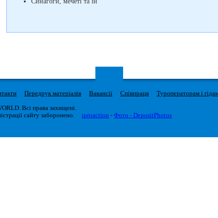
Синагоги, мечеті та ін
нтакти
Передрук матеріалів
Вакансії
Співпраця
Туроператорам і гіда
WORLD. Всі права захищені.
істрації сайту заборонено.
iproaction
-
Фото - DepositPhotos