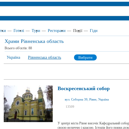
тки
—
Готелі
—
Тури
—
Ресторани
—
Події
—
Гіди
Храми Рівненська область
Всього об'єктів:
88
Україна
Рівненська область
Вибрати
Воскресенський собор
вул. Соборна 39, Рівне, Україна
я був
13509
16
я хочу сюди
3
У центрі міста Рівне височіє Кафедральний собор
своєю величчю і красою. Історія його появи дуже