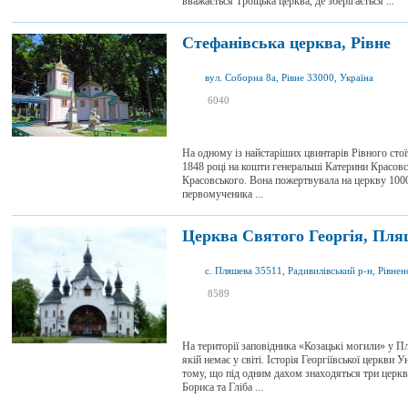
вважається Троїцька церква, де зберігається ...
Стефанівська церква, Рівне
вул. Соборна 8а, Рівне 33000, Україна
я був
6040
1
я хочу сюди
2
На одному із найстаріших цвинтарів Рівного стої
1848 році на кошти генеральші Катерини Красовсь
Красовського. Вона пожертвувала на церкву 1000
первомученика ...
Церква Cвятого Георгія, Пл
с. Пляшева 35511, Радивилівський р-н, Рівненс
я був
8589
3
я хочу сюди
2
На території заповідника «Козацькі могили» у Пл
якій немає у світі. Історія Георгіївської церкви 
тому, що під одним дахом знаходяться три церкви
Бориса та Гліба ...