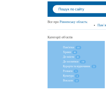
Все про
Рівненську область
:
Пам`я
Категорії об'єктів
Пам'ятки
102
Храми
88
Де поїсти
85
Де оселитися
158
Курорти та відпочинок
21
Розваги
5
Культура
4
Вокзали
13