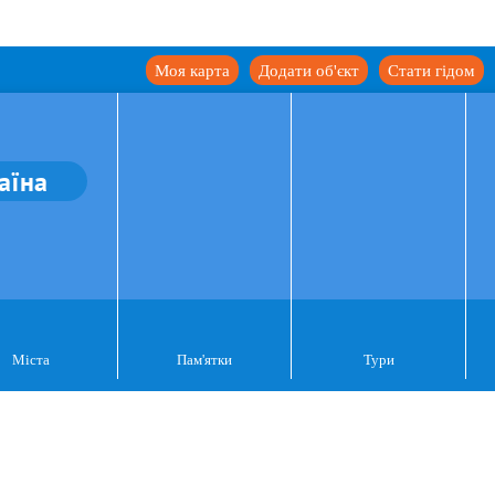
Моя карта
Додати об'єкт
Стати гідом
аїна
Міста
Пам'ятки
Тури