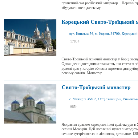
причетний сам російський імператор. Перший хра
збудували ще в далекому ...
Корецький Свято-Троїцький 
я був
17834
5
я хочу сюди
4
Свято-Троїцький жіночий монастир у Корці засн
Однак деякі дослідники вважають, що святиня з'
доволі довгу історію обитель пережила два руйнув
режиму совітів. Монастир ...
Свято-Троїцький монастир
с. Межиріч 35808, Острозький р-н, Рівненська
я був
9854
5
я хочу сюди
2
Яскравим зразком середньовічної архітектури в 
селищі Межиріч. Цей населений пункт знаходитьс
селище зустрічаються в літописах, датованих 1