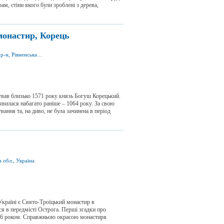
м, стіни якого були зроблені з дерева,
монастир, Корець
вул. Київська 56, м. Корець 34700, Корецький р-н, Рівненська обл., Україна
ував близько 1571 року князь Богуш Корецький.
явилася набагато раніше – 1064 року. За свою
ання та, на диво, не була зачинена в період
 обл., Україна
Україні є Свято-Троїцький монастир в
я в передмісті Острога. Перші згадки про
386 роком. Справжньою окрасою монастиря