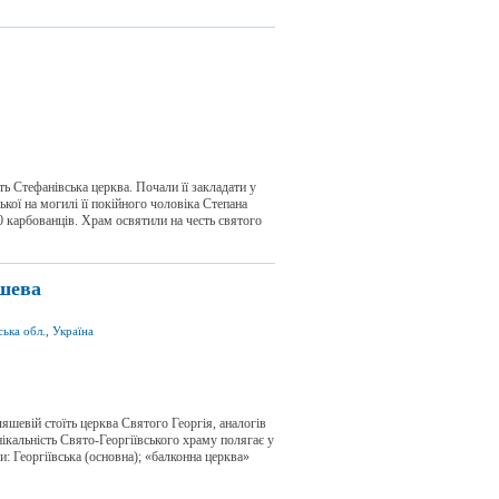
ть Стефанівська церква. Почали її закладати у
кої на могилі її покійного чоловіка Степана
 карбованців. Храм освятили на честь святого
яшева
ька обл., Україна
яшевій стоїть церква Святого Георгія, аналогів
Унікальність Свято-Георгіївського храму полягає у
: Георгіївська (основна); «балконна церква»