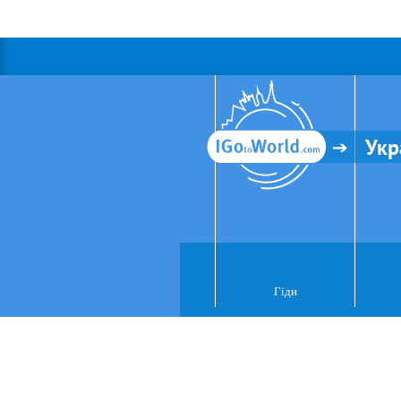
Укр
Гіди