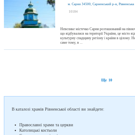
м. Сарни 34500, Сарненський р-н, Рівненська 
я був
10184
2
я хочу сюди
0
Невелике містечко Сарни розташований на півночі 
що відбувалися на території України, це місто ві
культурну спадщину регіону і країни в цілому. Н
саме тому, в ...
Ще 10
В каталозі храмів Рівненської області ви знайдете:
Православні храми та церкви
Католицькі костьоли