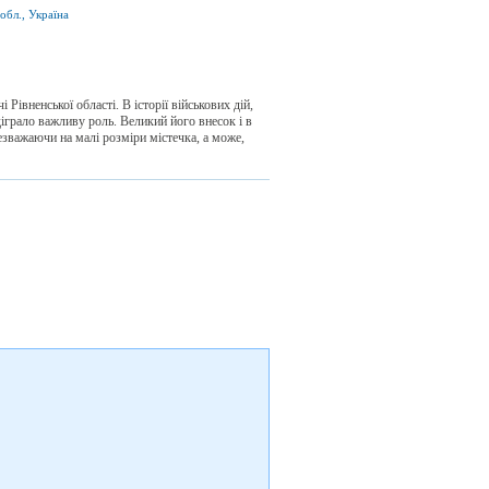
обл., Україна
Рівненської області. В історії військових дій,
діграло важливу роль. Великий його внесок і в
езважаючи на малі розміри містечка, а може,