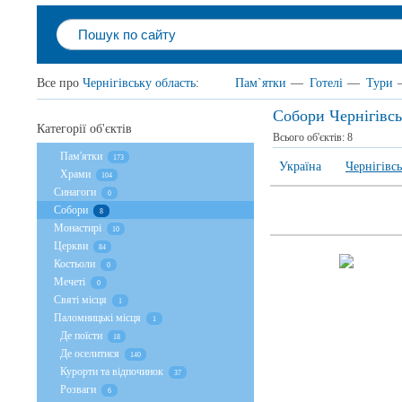
Все про
Чернігівську область
:
Пам`ятки
—
Готелі
—
Тури
Собори Чернігівсь
Категорії об'єктів
Всього об'єктів:
8
Пам'ятки
173
Україна
Чернігівсь
Храми
104
Cинагоги
0
Собори
8
Монастирі
10
Церкви
84
Костьоли
0
Мечеті
0
Святі місця
1
Паломницькі місця
1
Де поїсти
18
Де оселитися
140
Курорти та відпочинок
37
Розваги
6