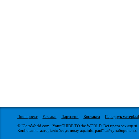
Про проект
Реклама
Партнери
Контакти
Передрук матеріал
© IGotoWorld.com - Your GUIDE TO the WORLD. Всі права захищені.
Копіювання матеріалів без дозволу адміністрації сайту заборонено.