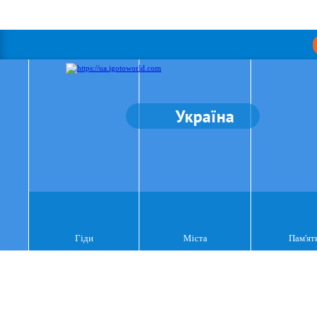
Україна
Гіди
Міста
Пам'ят