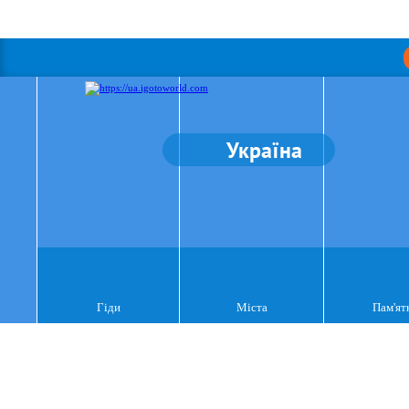
Україна
Гіди
Міста
Пам'ят