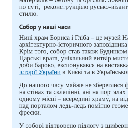
по суті, реконструкцією русько-візант
стилю.
Собор у наші часи
Нині храм Бориса і Гліба – це музей 
архітектурно-історичного заповідника 
Крім того, собор став також Будинком
Царські врата, унікальний витвір мист
доби бароко, експонувався на виставк
історії України
в Києві та в Українськ
До нашого часу майже не збереглися ф
на стінах та склепінні, ані на портала
одному місці – всередині храму, на від
над порталом ледь-ледь помітно геом
фрески.
У соборі відтворено підлогу з шиферни