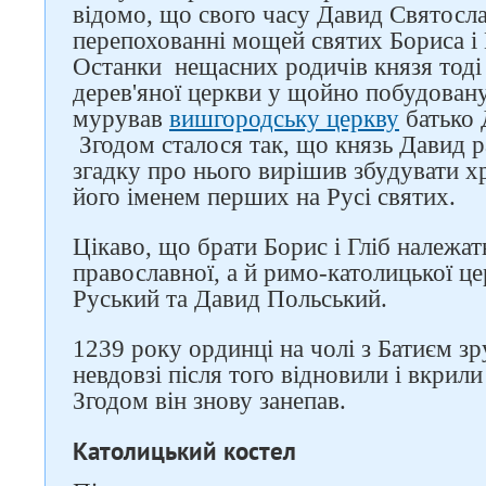
відомо, що свого часу Давид Святосла
перепохованні мощей святих Бориса і 
Останки нещасних родичів князя тоді 
дерев'яної церкви у щойно побудовану
мурував
вишгородську церкву
батько 
Згодом сталося так, що князь Давид ра
згадку про нього вирішив збудувати хр
його іменем перших на Русі святих.
Цікаво, що брати Борис і Гліб належат
православної, а й римо-католицької це
Руський та Давид Польський.
1239 року ординці на чолі з Батиєм зр
невдовзі після того відновили і вкрил
Згодом він знову занепав.
Католицький костел