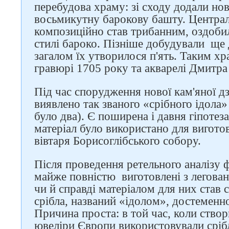
перебудова храму: зі сходу додали нов
восьмикутну барокову башту. Центра
композиційно став трибанним, оздоби
стилі бароко. Пізніше добудували ще д
загалом їх утворилося п'ять. Таким х
гравюрі 1705 року та акварелі Дмитра
Під час спорудження нової кам'яної дз
виявлено так званого «срібного ідола»
було два). Є поширена і давня гіпотез
матеріал було використано для вигото
вівтаря Борисоглібського собору.
Після проведення ретельного аналізу ф
майже повністю виготовлені з легован
чи й справді матеріалом для них став
Слідкуйте за нами в
срібла, названий «ідолом», достеменн
соцмережах
Причина проста: в той час, коли створ
ювеліри Європи використовували срібл