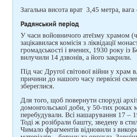
Загальна висота врат 3,45 метра, вага 
Радянський період
У часи войовничого атеїзму храмом 
зацікавилася комісія з ліквідації мона
громадськості і вчених, 1930 року із 
вилучили 14 дзвонів, а його закрили.
Під час Другої світової війни у храм в
причини до нашого часу первісні склеп
збереглися.
Для того, щоб повернути споруді арх
домонгольської доби, у 50-тих роках м
перебудували. Всі нашарування 17 – 1
Тоді ж розібрали башту, зведену в сти
Чимало фрагментів відновили з вико
матеріалів – бетону та оргскла. Зовніш