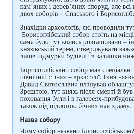
кам’яних і дерев’яних споруд, але всі 
двох соборів – Спаського і Борисоглі
Знахідки археологів, які проводили ту
Борисоглібський собор стоїть на місц
саме було тут колись розташовано – 
князівський терем, стверджувати важко
лише підмурки будівлі та залишки ниж
Борисоглібський собор мав спеціальні 
північній стінах – аркасолії. Їхня наяв
Давид Святославич планував облаштув
Зрештою, тут князь після смерті й бу
поховання були і в галереях-прибудовах
також під підлогою бічних нав храму.
Назва собору
Чому собор названо Борисоглібським?