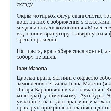
складу.
Окрім чотирьох фігур євангелістів, т
врат, на них є зображення з сюжетами
медальйонах та композиція «Мойсеєве 
від основи врат угору і завершується 
ореолі променів.
На щастя, врата збереглися донині, а 
собору не вцілів.
Іван Мазепа
Царські врата, які нині є окрасою соб
замовлення гетьмана Івана Мазепи (яки
Лазаря Барановича в час навчання в 
колегіумі) у німецькому Аугсбурзі. 
уважніше, на стулці врат унизу можна
праворуч прикріплена платівка з датою