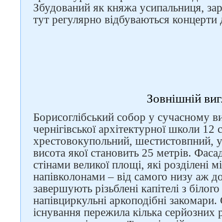
Збудований як княжа усипальниця, зара
тут регулярно відбуваються концерти 
Зовнішній виг
Борисоглібський собор у сучасному ви
чернігівської архітектурної школи 12 с
хрестовокупольний, шестистовпний, у
висота якої становить 25 метрів. Фас
стінами великої площі, які розділені 
напівколонами – від самого низу аж до
завершують різьблені капітелі з білог
напівциркульні аркоподібні закомари. 
існування пережила кілька серйозних 