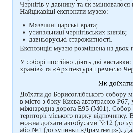
Чернігів у давнину та як змінювалося 
Найцікавіші експонати музею:
Мазепині царські врата;
усипальниці чернігівських князів;
давньоруські старожитності.
Експозиція музею розміщена на двох 
У соборі постійно діють дві виставки:
храмів» та «Архітектура і ремесло Чер
Як доїхати
Доїхати до Борисоглібського собору 
в місто з боку Києва автотрасою Р67, 
міжнародна дорога Е95 (М01). Собор в
території міського парку відпочинку. 
можна доїхати автобусами №12 (до зу
або №1 (до зупинки «Драмтеатр»). Далі