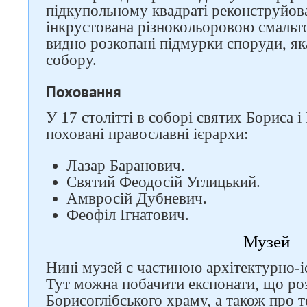
підкупольному квадраті реконструйова
інкрустована різнокольоровою смальто
видно розкопані підмурки споруди, як
собору.
Поховання
У 17 столітті в соборі святих Бориса і 
поховані православні ієрархи:
Лазар Баранович.
Святий Феодосій Углицький.
Амвросій Дубневич.
Феофіл Ігнатович.
Музей
Нині музей є частиною архітектурно-і
Тут можна побачити експонати, що ро
Борисоглібського храму, а також про т