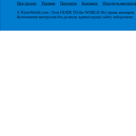
Про проект
Реклама
Партнери
Контакти
Передрук матеріал
© IGotoWorld.com - Your GUIDE TO the WORLD. Всі права захищені.
Копіювання матеріалів без дозволу адміністрації сайту заборонено.