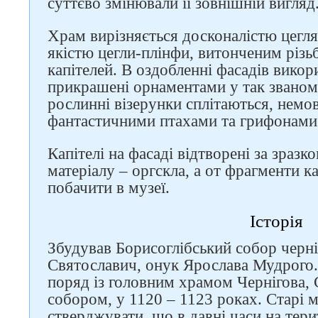
суттєво змінювали її зовнішній вигляд
Храм вирізняється досконалістю цегл
якістю цегли-плінфи, витонченим різ
капітелей. В оздобленні фасадів викори
прикрашені орнаментами у так званом
рослинні візерунки сплітаються, немо
фантастичними птахами та грифонами
Капітелі на фасаді відтворені за зразк
матеріалу – оргскла, а от фрагменти к
побачити в музеї.
Історія
Збудував Борисоглібський собор черні
Святославич, онук Ярослава Мудрого.
поряд із головним храмом Чернігова
собором, у 1120 – 1123 роках. Старі 
стверджувати, що в давні часи на тери