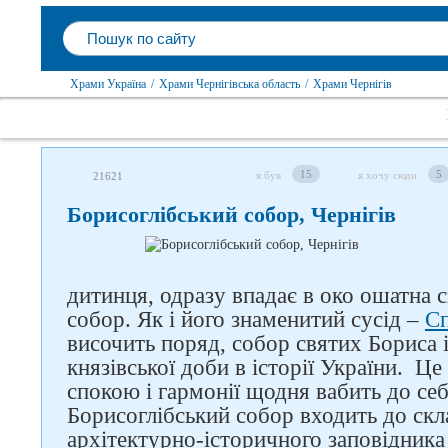
Храми Україна
/
Храми Чернігівська область
/
Храми Чернігів
15
5
я був
я хочу сюди
21621
Борисоглібський собор, Чернігів
дитинця, одразу впадає в око ошатна 
собор. Як і його знаменитий сусід –
Сп
височить поряд, собор святих Бориса і
князівської доби в історії України. Ц
спокою і гармонії щодня вабить до себ
Борисоглібський собор входить до ск
архітектурно-історичного заповідника 