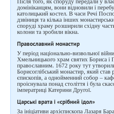
Після того, як споруду передали у вла
домініканцям, вони відновили і переб
католицький костел. В часи Речі Поспо
дзвіниця та кілька інших монастирськи
споруді храму розширили східну части
колони та зробили вікна.
Православний монастир
У період національно-визвольної війн
Хмельницького храм святих Бориса і Г
православним. 1672 року тут утворил
Борисоглібський монастир, який став 
єпископів, а однойменний собор – ка
проіснувала понад століття і була ска
імператриці Катерини Другої.
Царські врата і «срібний ідол»
За ініціативи архієпископа Лазаря Бар