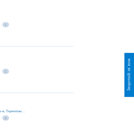
1
Зворотній зв`язок
1
вул. Ринок 1-А, Чортків 48501, Чортківський р-н, Тернопільська обл., Україна
0