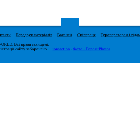
нтакти
Передрук матеріалів
Вакансії
Співпраця
Туроператорам і гіда
WORLD. Всі права захищені.
істрації сайту заборонено.
iproaction
-
Фото - DepositPhotos