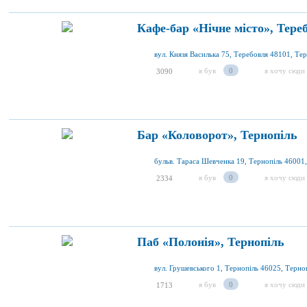
Кафе-бар «Нічне місто», Тере
я був
0
я хочу сюди
3090
Бар «Коловорот», Тернопіль
я був
0
я хочу сюди
2334
Паб «Полонія», Тернопіль
я був
0
я хочу сюди
1713