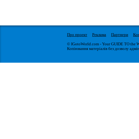
Про проект
Реклама
Партнери
Ко
© IGotoWorld.com - Your GUIDE TO the 
Копіювання матеріалів без дозволу адмін