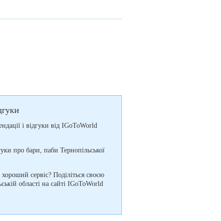
дгуки
мендації і відгуки від IGoToWorld
уки про бари, паби Тернопільської
і хороший сервіс? Поділіться своєю
ьській області на сайті IGoToWorld