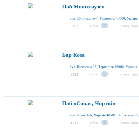
Паб Мюнхгаузен
вул. Січинського 4, Тернопіль 46000, Україна
я був
0
я хочу сюди
5797
Бар Коза
бул. Шевченка 23, Тернопіль 46000, Україна
я був
0
я хочу сюди
3555
Паб «Сова», Чортків
я був
0
я хочу сюди
1711