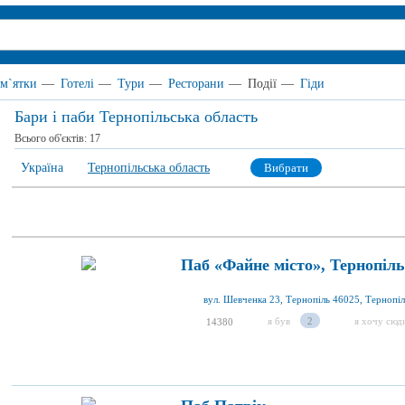
м`ятки
—
Готелі
—
Тури
—
Ресторани
—
Події
—
Гіди
Бари і паби Тернопільська область
Всього об'єктів:
17
Україна
Тернопільська область
Вибрати
Паб «Файне місто», Тернопіль
я був
2
я хочу сюд
14380