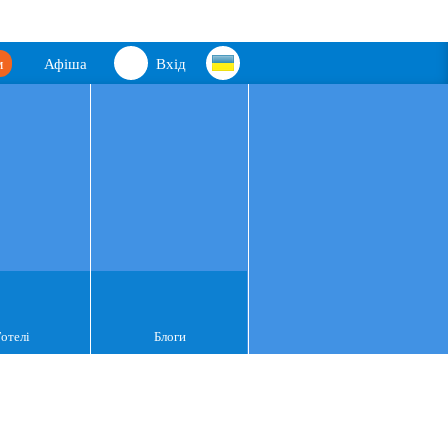
м
Афіша
Вхід
Готелі
Блоги