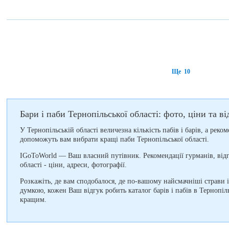
Ще 10
Бари і паби Тернопільської області: фото, ціни та ві
У Тернопільській області величезна кількість пабів і барів, а реко
допоможуть вам вибрати кращі паби Тернопільської області.
IGoToWorld — Ваш власний путівник. Рекомендації гурманів, відг
області - ціни, адреси, фотографії.
Розкажіть, де вам сподобалося, де по-вашому найсмачніші страви 
думкою, кожен Ваш відгук робить каталог барів і пабів в Тернопіл
кращим.