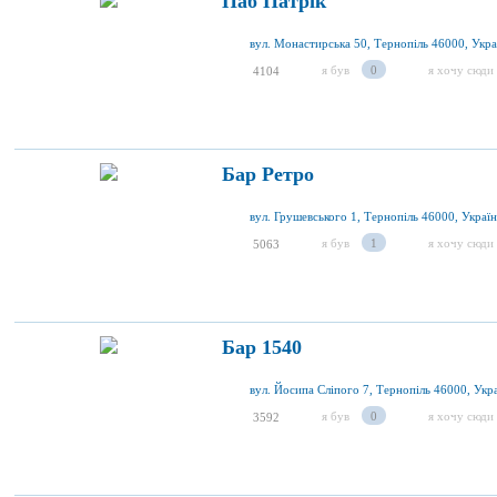
Паб Патрік
вул. Монастирська 50, Тернопіль 46000, Укра
я був
0
я хочу сюди
4104
Бар Ретро
вул. Грушевського 1, Тернопіль 46000, Україн
я був
1
я хочу сюди
5063
Бар 1540
вул. Йосипа Сліпого 7, Тернопіль 46000, Укр
я був
0
я хочу сюди
3592