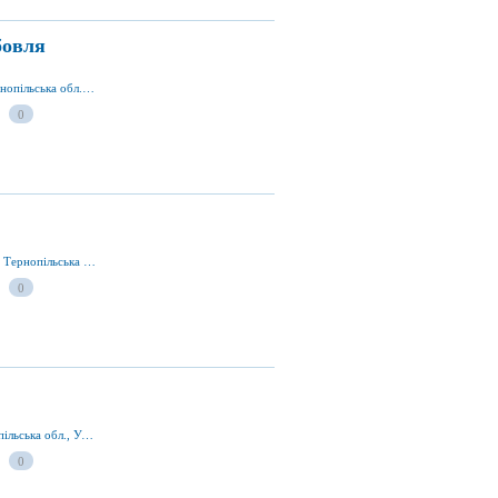
бовля
вул. Князя Василька 75, Теребовля 48101, Тернопільська обл., Україна
0
бульв. Тараса Шевченка 19, Тернопіль 46001, Тернопільська обл., Україна
0
вул. Грушевського 1, Тернопіль 46025, Тернопільська обл., Україна
0