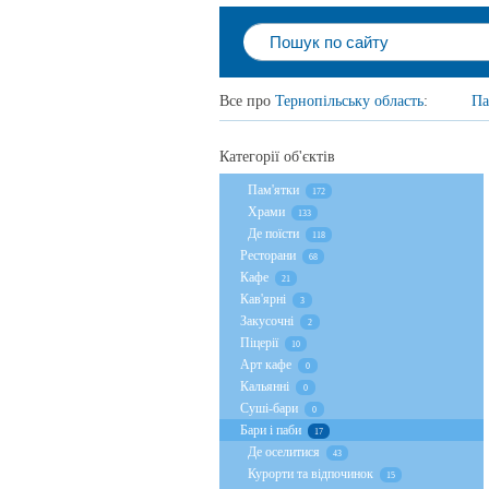
Все про
Тернопільську область
:
Па
Категорії об'єктів
Пам'ятки
172
Храми
133
Де поїсти
118
Ресторани
68
Кафе
21
Кав'ярні
3
Закусочні
2
Піцерії
10
Арт кафе
0
Кальянні
0
Суші-бари
0
Бари і паби
17
Де оселитися
43
Курорти та відпочинок
15