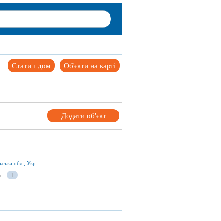
Стати гідом
Об'єкти на карті
Додати об'єкт
вул. Шевченка 23, Тернопіль 46025, Тернопільська обл., Україна
и
1