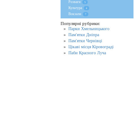
Розваги
5
Культура
4
Вокзали
7
Популярні рубрики:
Парки Хмельницького
Пам'ятки Дніпра
Пам'ятки Чернівці
Цікаві місця Кіровограді
Паби Красного Луча