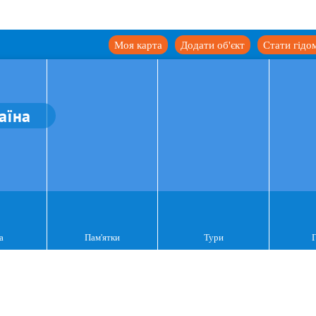
Моя карта
Додати об'єкт
Стати гідо
аїна
а
Пам'ятки
Тури