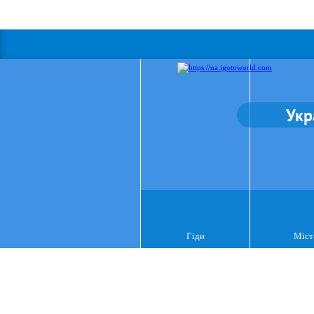
Укр
Гіди
Міст