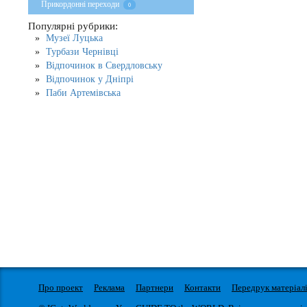
Прикордонні переходи
0
Популярні рубрики:
Музеї Луцька
Турбази Чернівці
Відпочинок в Свердловську
Відпочинок у Дніпрі
Паби Артемівська
Про проект
Реклама
Партнери
Контакти
Передрук матеріал