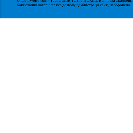
© IGotoWorld.com - Your GUIDE TO the WORLD. Всі права захищені.
Копіювання матеріалів без дозволу адміністрації сайту заборонено.