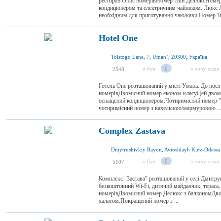
ресторан.Опис номерівНомер Твін ДелюксНомер 
кондиціонером та електричним чайником. Люкс Л
необхідним для приготування чаю/кави.Номер Тві
Hotel One
Tolstogo Lane, 7, Umanʼ, 20300, Україна
я був
0
я хочу сюди
2548
Готель One розташований у місті Умань. До посл
номерівДвомісний номер економ-класуЦей двом
оснащений кондиціонером.Чотиримісний номер 
чотиримісний номер з кахельною/мармуровою ..
Complex Zastava
я був
0
я хочу сюди
5107
Комплекс "Застава" розташований у селі Дмитруш
безкоштовний Wi-Fi, дитячий майданчик, тераса,
номерівДвомісний номер Делюкс з балкономДвом
халатом.Покращений номер з ...