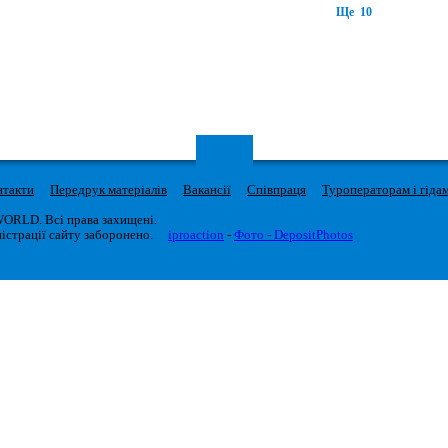
Ще 10
нтакти
Передрук матеріалів
Вакансії
Співпраця
Туроператорам і гіда
WORLD. Всі права захищені.
істрації сайту заборонено.
iproaction
-
Фото - DepositPhotos