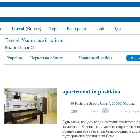
ки
—
Готелі
(Ви тут)
—
Тури
—
Ресторани
—
Події
—
Гіди
Готелі Уманський район
Всього об'єктів:
21
Україна
Черкаська область
Уманський район
Вибр
apartement in pushkina
46 Pushkina Street , Umanʼ, 20300, Україна
я був
0
я хочу сюди
2884
Будь ласка, повідомте адміністрації apartement in
заздалегідь. Для цього ви можете скористатися 
бронювання або зв'язатися безпосередньо з адмі
підтвердженні бронювання.Опис ...