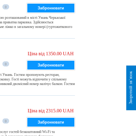
0
Забронювати
ною розташований в місті Умань Черкаської
на приватна парковка. Здійснюється
не ліжко в загальному номері (гуртожиткового
Ціна від 1350.00 UAH
0
Забронювати
Зворотній зв`язок
ті Умань. Гостям пропонують ресторан,
ковку. Гості можуть відпочити у спільному
никний двомісний номер налічує балкон. Гостям
Ціна від 2315.00 UAH
0
Забронювати
ослуг гостей безкоштовний Wi-Fi та