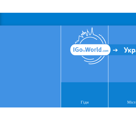
Укр
Гіди
Міст