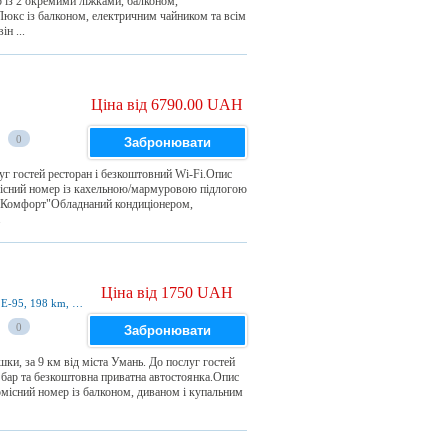
із 2 окремими ліжками, балконом,
юкс із балконом, електричним чайником та всім
н ...
Ціна від 6790.00 UAH
0
Забронювати
уг гостей ресторан і безкоштовний Wi-Fi.Опис
існий номер із кахельною/мармуровою підлогою
"Комфорт"Обладнаний кондиціонером,
.
Ціна від 1750 UAH
Dmytrushivkiy Rayon, Avtoshlayh Kiev-Odessa Е-95, 198 km, mail box 146, Дмитрушки, 20301, Україна
0
Забронювати
ки, за 9 км від міста Умань. До послуг гостей
 бар та безкоштовна приватна автостоянка.Опис
існий номер із балконом, диваном і купальним