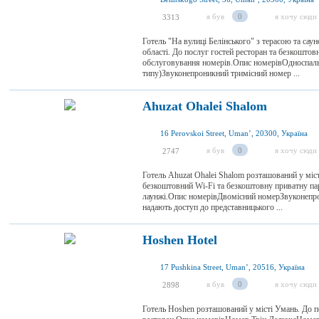
я був
0
я хочу сюди
3313
Готель "На вулиці Белінського" з терасою та сау
області. До послуг гостей ресторан та безкоштов
обслуговування номерів.Опис номерівОдноспаль
типу)Звуконепроникний тримісний номер ...
Ahuzat Ohalei Shalom
16 Perovskoi Street, Umanʼ, 20300, Україна
я був
0
я хочу сюди
2747
Готель Ahuzat Ohalei Shalom розташований у міс
безкоштовний Wi-Fi та безкоштовну приватну пар
лаунжі.Опис номерівДвомісний номерЗвуконепро
надають доступ до представницького ...
Hoshen Hotel
17 Pushkina Street, Umanʼ, 20516, Україна
я був
0
я хочу сюди
2898
Готель Hoshen розташований у місті Умань. До п