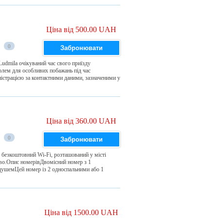
Ціна від 500.00 UAH
0
Забронювати
Ludmila очікуваний час свого приїзду
полем для особливих побажань під час
ністрацією за контактними даними, зазначеними у
Ціна від 360.00 UAH
0
Забронювати
ся безкоштовний Wi-Fi, розташований у місті
ово.Опис номерівДвомісний номер з 1
душемЦей номер із 2 односпальними або 1
Ціна від 1500.00 UAH