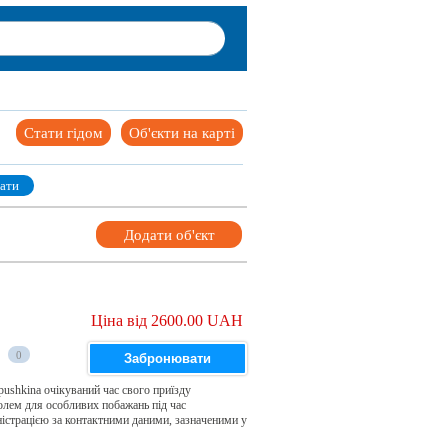
Стати гідом
Об'єкти на карті
ати
Додати об'єкт
Ціна від 2600.00 UAH
0
Забронювати
 pushkina очікуваний час свого приїзду
полем для особливих побажань під час
ністрацією за контактними даними, зазначеними у