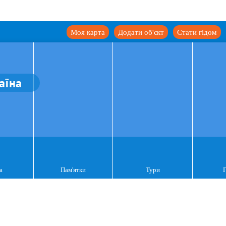
Моя карта
Додати об'єкт
Стати гідом
аїна
а
Пам'ятки
Тури