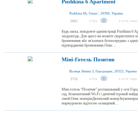
Pushkina 6 Apartment
Pushkina 6b, Umanʼ, 20300, Україна
я був
0
я хочу сюди
2663
Будь ласка, повідомте адміністрації Pushkina 6 A
заздалегідь. Для цього ви можете скористатися 
бронювання або зв'язатися безпосередньо з адмі
підтвердженні бронювання.Опис ...
Міні-Готель Позитив
Вулиця Леніна 3, Городецьке, 20325, Україна
я був
0
я хочу сюди
3726
Міні-готель “Позитив” розташований у селі Город
сад, безкоштовний Wi-Fi і дитячий ігровий майд
сімей.Опис номерівДвомісний номерЗвуконепрон
мармуровою підлогою оснащений ...