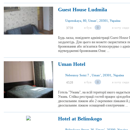
Guest House Ludmila
Uspenskaya, 80, Umanʼ, 20301, Україна
я був
0
я хочу сюди
3759
Будь ласка, повідомте адміністрації Guest House 
заздалегідь. Для цього ви можете скористатися 
бронювання або зв'язатися безпосередньо з адмі
підтвердженні бронювання.Опис ...
Uman Hotel
Nebesnoy Sotni 7 , Umanʼ, 20301, Україна
я був
0
я хочу сюди
4528
Готель "Умань", на всій території якого надаєть
Умань. Стійка реєстрації гостей працює цілодоб
двоспальним ліжком або 2 окремими ліжками й 
двоспальним ліжком оснащений електричним ...
Hotel at Belinskogo
Belinskogo Street, 36, Umanʼ, 20300, Україна