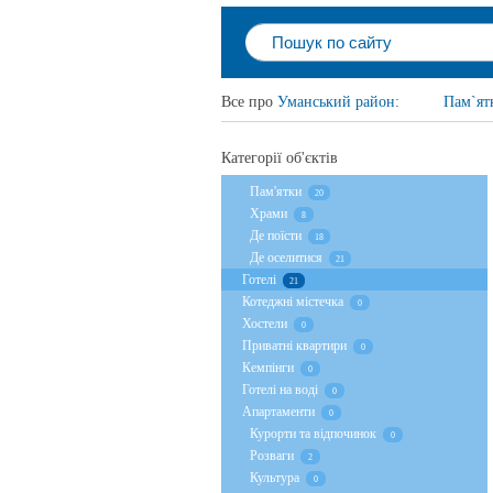
Все про
Уманський район
:
Пам`ят
Категорії об'єктів
Пам'ятки
20
Храми
8
Де поїсти
18
Де оселитися
21
Готелі
21
Котеджні містечка
0
Хостели
0
Приватні квартири
0
Кемпінги
0
Готелі на воді
0
Апартаменти
0
Курорти та відпочинок
0
Розваги
2
Культура
0