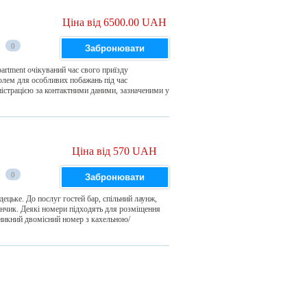
Ціна від 6500.00 UAH
0
Забронювати
partment очікуваний час свого приїзду
полем для особливих побажань під час
ністрацією за контактними даними, зазначеними у
Ціна від 570 UAH
0
Забронювати
ецьке. До послуг гостей бар, спільний лаунж,
анчик. Деякі номери підходять для розміщення
икний двомісний номер з кахельною/