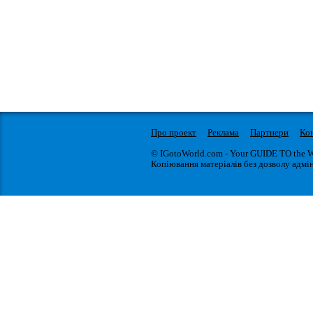
Про проект
Реклама
Партнери
Ко
© IGotoWorld.com - Your GUIDE TO the 
Копіювання матеріалів без дозволу адмін