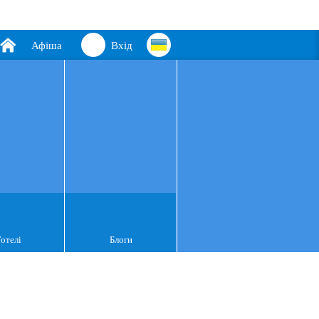
Афіша
Вхід
Готелі
Блоги