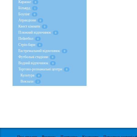
Караоке
0
Більярд
1
Боулінг
0
Атракціони
0
Квест кімнати
0
Пляжний відпочинок
0
Пейнтбол
0
Стрiп-бари
0
Екстремальний відпочинок
0
Футбольні стадіони
0
Водний відпочинок
0
Торгово-розважальні центри
0
Культура
0
Вокзали
2
Про проект
Реклама
Партнери
Контакти
Передрук матеріал