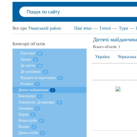
Все про
Уманський район
:
Пам`ятки
—
Готелі
—
Тури
—
Дитячі майданчик
Категорії об'єктів
Всього об'єктів:
1
Пам'ятки
20
Україна
Черкаська
Храми
8
Де поїсти
18
Де оселитися
21
Курорти та відпочинок
0
Розваги
2
Дитячі майданчики
1
Кінотеатри
0
Акваріуми, Дельфінарії
0
Зоопарки
0
Цирки
0
Нічні клуби
0
Казино
0
Диско-клуби
0