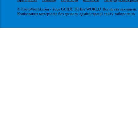
© IGotoWorld.com - Your GUIDE TO the WORLD. Всі права захищені.
Копіювання матеріалів без дозволу адміністрації сайту заборонено.