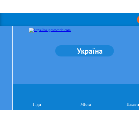
Україна
Гіди
Міста
Пам'ят