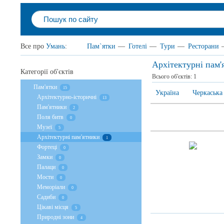
Все про
Умань
:
Пам`ятки
—
Готелі
—
Тури
—
Ресторани
Архітектурні пам
Категорії об'єктів
Всього об'єктів:
1
Пам'ятки
15
Україна
Черкаська
Архітектурно-історичні
13
Пам'ятники
2
Поля битв
0
Музеї
5
Архітектурні пам'ятники
1
Фортеці
0
Замки
0
Палаци
0
Мости
0
Меморіали
0
Садиби
0
Цікаві місця
5
Природні зони
4