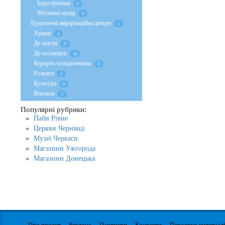
Індустріальні
0
Містичні місця
0
Туристичні інформаційні центри
1
Храми
3
Де поїсти
17
Де оселитися
16
Курорти та відпочинок
0
Розваги
1
Культура
0
Вокзали
2
Популярні рубрики:
Паби Рівне
Церкви Чернівці
Музеї Черкаси
Магазини Ужгорода
Магазини Донецька
Про проект
Реклама
Партнери
Контакти
Передрук матеріал