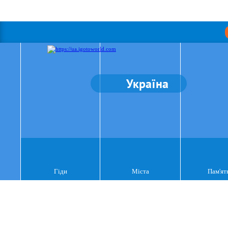
Україна
Гіди
Міста
Пам'ят