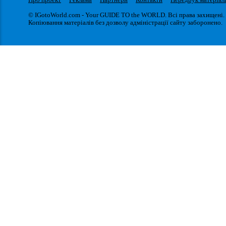
© IGotoWorld.com - Your GUIDE TO the WORLD. Всі права захищені.
Копіювання матеріалів без дозволу адміністрації сайту заборонено.