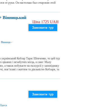
лся ее руки. Он настолько был очарован этой
+ Вінницький
Ціна 1725 UAH
Замовити тур
-
Вінниця
-
в український Кобзар Тарас Шевченко, то цей тур
о цікавих і незабутніх місць, а саме: Малу
о, а також побуваєте на екскурсії у заповіднику
чі, пов’язані з життям та діяльністю Кобзаря, та
Замовити тур
Одеса