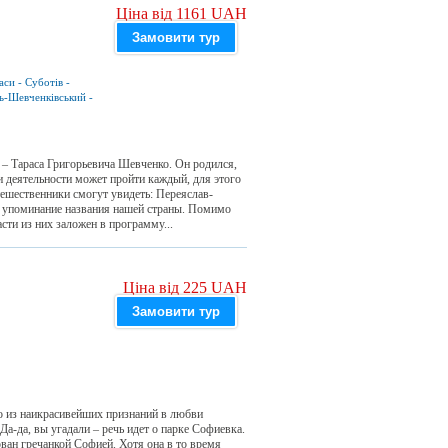
Ціна від 1161 UAH
Замовити тур
аси
-
Суботів
-
ь-Шевченківський
-
– Тараса Григорьевича Шевченко. Он родился,
и деятельности может пройти каждый, для этого
тешественники смогут увидеть: Переяслав-
е упоминание названия нашей страны. Помимо
сти из них заложен в программу...
Ціна від 225 UAH
Замовити тур
о из наикрасивейших признаний в любви
Да-да, вы угадали – речь идет о парке Софиевка.
ван гречанкой Софией. Хотя она в то время