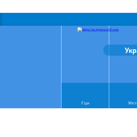
Укр
Гіди
Міст