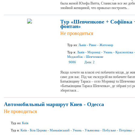
была женой Юзефа Витта, Станислав все же доби
знойной женщиной, что приказал построить...
Тур «Шевченкове + Софіївка 
фонтан»
Не проводиться
Тур из:
Львів
-
Рівне
-
Житомир
Тур в:
Львів
-
Моринці
-
Умань
-
Краснопілка
Меджибіж
-
Шевченкове
9086
Днів:
2
Якщо хочете на власні очі побачити місця, де жи
саме для вас. Під час екскурсій ви побачите багат
Батьківщину Тараса – село Моринці та Шевченков
«Батьківщина Тараса Шевченка», де зібрані усі ре
збереглася...
Автомобильный маршрут Киев - Одесса
Не проводиться
Тур из:
Київ
Тур в:
Київ
-
Біла Церква
-
Маньківський
-
Умань
-
Ульяновка
-
Побузьке
-
Петрівка
-