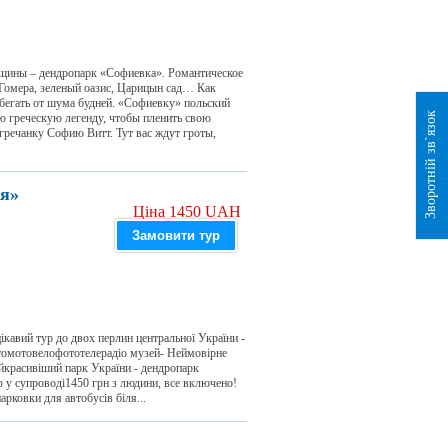
щины – дендропарк «Софиевка». Романтическое
Гомера, зеленый оазис, Царицын сад… Как
сбегать от шума будней. «Софиевку» польский
Зворотній зв`язок
 греческую легенду, чтобы пленить свою
гречанку Софию Витт. Тут вас ждут гроты,
я»
Ціна 1450 UAH
Замовити тур
кавий тур до двох перлин центральної України -
втомотовелофототелерадіо музей- Неймовірне
красивіший парк України - дендропарк
ф у супроводі1450 грн з людини, все включено!
арковки для автобусів біля...