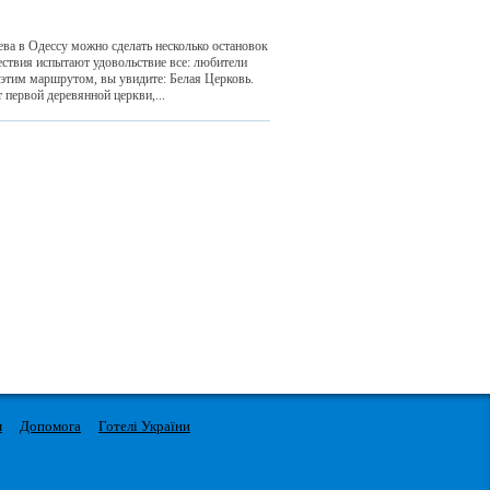
ва в Одессу можно сделать несколько остановок
ествия испытают удовольствие все: любители
этим маршрутом, вы увидите: Белая Церковь.
первой деревянной церкви,...
м
Допомога
Готелі України