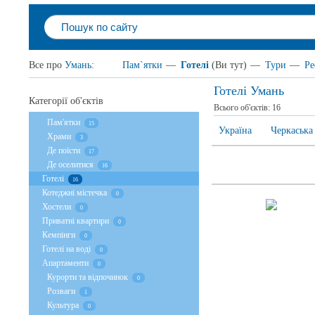
Все про
Умань
:
Пам`ятки
—
Готелі
(Ви тут)
—
Тури
—
Ре
Готелі Умань
Категорії об'єктів
Всього об'єктів:
16
Пам'ятки
15
Україна
Черкаська
Храми
3
Де поїсти
17
Де оселитися
16
Готелі
16
Котеджні містечка
0
Хостели
0
Приватні квартири
0
Кемпінги
0
Готелі на воді
0
Апартаменти
0
Курорти та відпочинок
0
Розваги
1
Культура
0