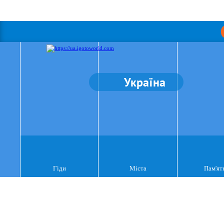
Україна
Гіди
Міста
Пам'ят