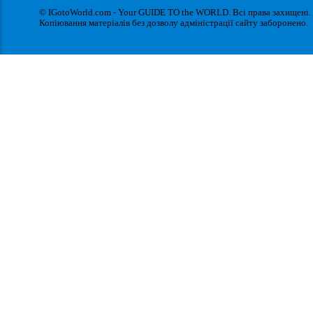
© IGotoWorld.com - Your GUIDE TO the WORLD. Всі права захищені.
Копіювання матеріалів без дозволу адміністрації сайту заборонено.