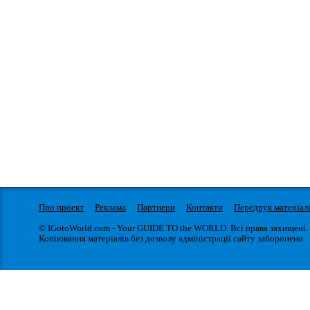
Про проект
Реклама
Партнери
Контакти
Передрук матеріал
© IGotoWorld.com - Your GUIDE TO the WORLD. Всі права захищені.
Копіювання матеріалів без дозволу адміністрації сайту заборонено.