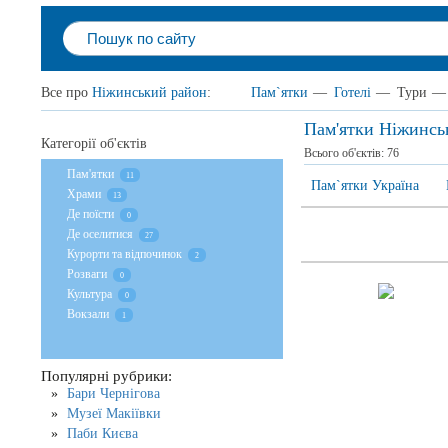
Все про
Ніжинський район
:
Пам`ятки
—
Готелі
—
Тури
—
Пам'ятки Ніжинсь
Категорії об'єктів
Всього об'єктів:
76
Пам'ятки
11
Пам`ятки Україна
Храми
13
Де поїсти
0
Де оселитися
27
Курорти та відпочинок
2
Розваги
0
Культура
0
Вокзали
1
Популярні рубрики:
Бари Чернігова
Музеї Макіївки
Паби Києва