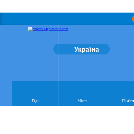
Україна
Гіди
Міста
Пам'ят